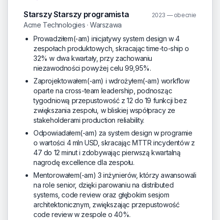
Starszy Starszy programista
2023 — obecnie
Acme Technologies · Warszawa
Prowadziłem(-am) inicjatywy system design w 4
zespołach produktowych, skracając time-to-ship o
32% w dwa kwartały, przy zachowaniu
niezawodności powyżej celu 99,95%.
Zaprojektowałem(-am) i wdrożyłem(-am) workflow
oparte na cross-team leadership, podnosząc
tygodniową przepustowość z 12 do 19 funkcji bez
zwiększania zespołu, w bliskiej współpracy ze
stakeholderami production reliability.
Odpowiadałem(-am) za system design w programie
o wartości 4 mln USD, skracając MTTR incydentów z
47 do 12 minut i zdobywając pierwszą kwartalną
nagrodę excellence dla zespołu.
Mentorowałem(-am) 3 inżynierów, którzy awansowali
na role senior, dzięki parowaniu na distributed
systems, code review oraz głębokim sesjom
architektonicznym, zwiększając przepustowość
code review w zespole o 40%.