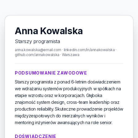
Anna Kowalska
Starszy programista
anna.kowalska@email.com · linkedin.com/in/annakowalska ·
github.com/annakowalska · Warszawa
PODSUMOWANIE ZAWODOWE
Starszy programista z ponad 6-letnim doświadczeniem
we wdrażaniu systemów produkcyjnych w spółkach na
etapie wzrostu oraz w korporacjach. Głęboka
znajomość system design, cross-team leadership oraz
production reliability. Skuteczne prowadzenie projektów
międzyzespołowych do mierzalnych wyników i
mentoring inżynierów awansujących na role senior.
DOŚWIADCZENIE