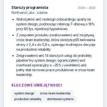
Starszy programista
2020 — 2023
Northwind Labs · zdalnie
Wdrożyłem(-am) redesign onboardingu oparty na
system design, podnosząc retencję 7-dniową o 18%
przy 80 tys. rejestracji tygodniowo.
Z zespołem produktu zrealizowałem(-am) inicjatywę
cross-team leadership, która obniżyła p95 ładowania
strony z 2,4 s do 0,9 s, opierając trudniejsze decyzje
na production reliability.
Zmigrowałem(-am) 14 starszych usług do jednolitej
pipeline'iny system design; ograniczyłem(-am)
overhead operacyjny o ~25% i uwolniłem(-am)
pełny etat na nowe prace produktowe w cross-team
leadership.
KLUCZOWE UMIEJĘTNOŚCI
system design
cross-team leadership
production reliability
distributed systems