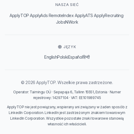
NASZA SIEĆ
·
·
·
·
·
ApplyTOP
ApplyAds
RemoteIndex
ApplyATS
ApplyRecruiting
JobsNWork
JĘZYK
English
Polski
Español
हिन्दी
© 2026 ApplyTOP. Wszelkie prawa zastrzeżone.
Operator: Taimingu OÜ · Sepapaja 6, Tallinn 15551, Estonia · Numer
rejestrowy: 14297104 · VAT: EE101989745
ApplyTOP nie jest powiązany, wspierany ani związany w żaden sposób z
LinkedIn Corporation. LinkedIn jest zastrzeżonym znakiem towarowym
LinkedIn Corporation. Wszystkie pozostałe znaki towarowe stanowią
własność ich właścicieli.