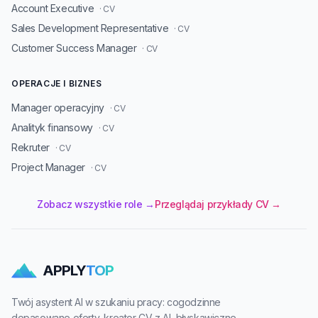
Account Executive
· CV
Sales Development Representative
· CV
Customer Success Manager
· CV
OPERACJE I BIZNES
Manager operacyjny
· CV
Analityk finansowy
· CV
Rekruter
· CV
Project Manager
· CV
Zobacz wszystkie role →
Przeglądaj przykłady CV →
APPLY
TOP
Twój asystent AI w szukaniu pracy: cogodzinne
dopasowane oferty, kreator CV z AI, błyskawiczne