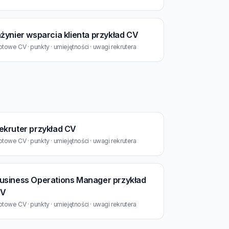
nżynier wsparcia klienta przykład CV
towe CV · punkty · umiejętności · uwagi rekrutera
ekruter przykład CV
towe CV · punkty · umiejętności · uwagi rekrutera
usiness Operations Manager przykład
V
towe CV · punkty · umiejętności · uwagi rekrutera