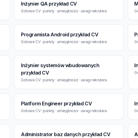
Inżynier QA przykład CV
M
Gotowe CV · punkty · umiejętności · uwagi rekrutera
Go
Programista Android przykład CV
P
Gotowe CV · punkty · umiejętności · uwagi rekrutera
Go
Inżynier systemów wbudowanych
I
przykład CV
Go
Gotowe CV · punkty · umiejętności · uwagi rekrutera
Platform Engineer przykład CV
I
Gotowe CV · punkty · umiejętności · uwagi rekrutera
Go
Administrator baz danych przykład CV
A