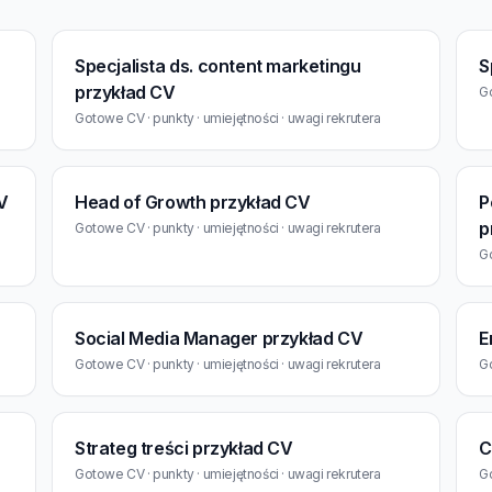
Specjalista ds. content marketingu
S
przykład CV
Go
Gotowe CV · punkty · umiejętności · uwagi rekrutera
V
Head of Growth przykład CV
P
p
Gotowe CV · punkty · umiejętności · uwagi rekrutera
Go
Social Media Manager przykład CV
E
Gotowe CV · punkty · umiejętności · uwagi rekrutera
Go
Strateg treści przykład CV
C
Gotowe CV · punkty · umiejętności · uwagi rekrutera
Go