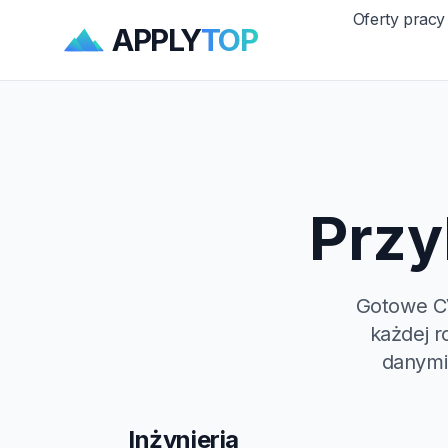
Oferty pracy
APPLY
TOP
Przy
Gotowe CV
każdej r
danymi
Inżynieria