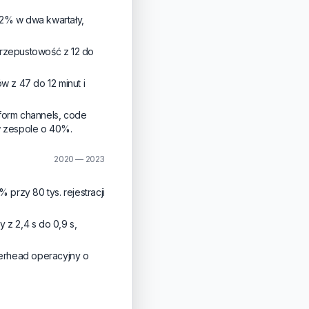
32% w dwa kwartały,
rzepustowość z 12 do
.
 z 47 do 12 minut i
tform channels, code
w zespole o 40%.
2020 — 2023
przy 80 tys. rejestracji
 z 2,4 s do 0,9 s,
overhead operacyjny o