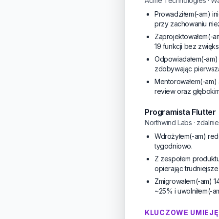
Acme Technologies · W
Prowadziłem(-am) ini
przy zachowaniu ni
Zaprojektowałem(-am
19 funkcji bez zwięk
Odpowiadałem(-am) za
zdobywając pierwszą
Mentorowałem(-am) 3 
review oraz głęboki
Programista Flutter
Northwind Labs · zdalnie
Wdrożyłem(-am) redes
tygodniowo.
Z zespołem produktu 
opierając trudniejsze
Zmigrowałem(-am) 14 
~25% i uwolniłem(-a
KLUCZOWE UMIEJĘ