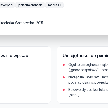
/ Riverpod
platform channels
mobile CI
olitechnika Warszawska · 2015
e warto wpisać
Umiejętności do pomi
Ogólne umiejętności mięk
(„gracz zespołowy", „pra
Narzędzia użyte raz 5 lat 
potrafisz dziś nic powiedz
Buzzwordy bez kontekstu („
„ninja")