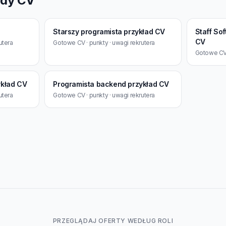
ady CV
Starszy programista przykład CV
Staff So
CV
utera
Gotowe CV · punkty · uwagi rekrutera
Gotowe CV 
ykład CV
Programista backend przykład CV
utera
Gotowe CV · punkty · uwagi rekrutera
PRZEGLĄDAJ OFERTY WEDŁUG ROLI