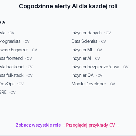
Cogodzinne alerty AI dla każdej roli
RIA
sta
Inżynier danych
· CV
· CV
programista
Data Scientist
· CV
· CV
ftware Engineer
Inżynier ML
· CV
· CV
sta frontend
Inżynier AI
· CV
· CV
ista backend
Inżynier bezpieczeństwa
· CV
· CV
ta full-stack
Inżynier QA
· CV
· CV
 DevOps
Mobile Developer
· CV
· CV
 SRE
· CV
Zobacz wszystkie role →
Przeglądaj przykłady CV →