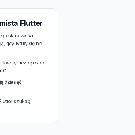
ista Flutter
iego stanowiska
, gdy tytuły się nie
, kwotę, liczbę osób
m)".
ją dziesięć
lutter szukają