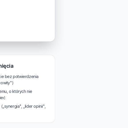
nięcia
kie bez potwierdzenia
cowity")
temu, o których nie
ieć
synergia", „lider opinii",