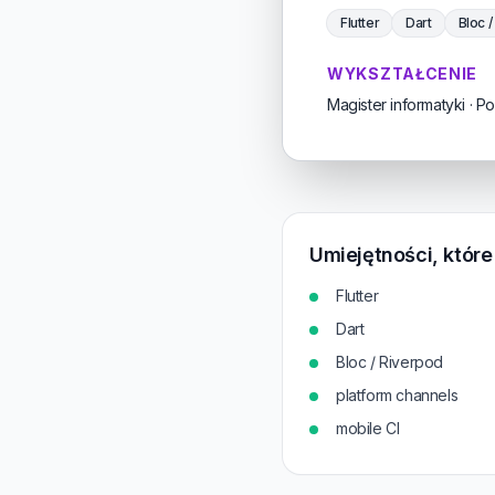
Flutter
Dart
Bloc 
WYKSZTAŁCENIE
Magister informatyki · P
Umiejętności, któr
Flutter
Dart
Bloc / Riverpod
platform channels
mobile CI