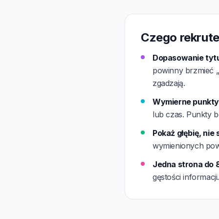
Czego rekrute
Dopasowanie tytu
powinny brzmieć „P
zgadzają.
Wymierne punkty w
lub czas. Punkty b
Pokaż głębię, nie
wymienionych powi
Jedna strona do 8
gęstości informacj