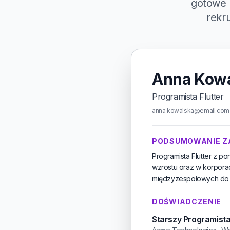
gotowe 
rekru
Anna Kow
Programista Flutter
anna.kowalska@email.com ·
PODSUMOWANIE 
Programista Flutter z 
wzrostu oraz w korporac
międzyzespołowych do m
DOŚWIADCZENIE
Starszy Programista