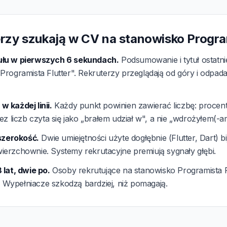
rzy szukają w CV na stanowisko Program
łu w pierwszych 6 sekundach.
Podsumowanie i tytuł ostatn
rogramista Flutter". Rekruterzy przeglądają od góry i odpadają
 każdej linii.
Każdy punkt powinien zawierać liczbę: procent
ez liczb czyta się jako „brałem udział w", a nie „wdrożyłem(-a
 szerokość.
Dwie umiejętności użyte dogłębnie (Flutter, Dart) bi
erzchownie. Systemy rekrutacyjne premiują sygnały głębi.
 lat, dwie po.
Osoby rekrutujące na stanowisko Programista F
i. Wypełniacze szkodzą bardziej, niż pomagają.