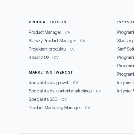
PRODUKT I DESIGN
INŻYNIE
Product Manager
Programi
· CV
Starszy Product Manager
Starszy 
· CV
Projektant produktu
Staff So
· CV
Badacz UX
Programi
· CV
Program
MARKETING I WZROST
Programis
Specjalista ds. growth
Inżynier
· CV
Specjalista ds. content marketingu
Inżynier
· CV
Specjalista SEO
· CV
Product Marketing Manager
· CV