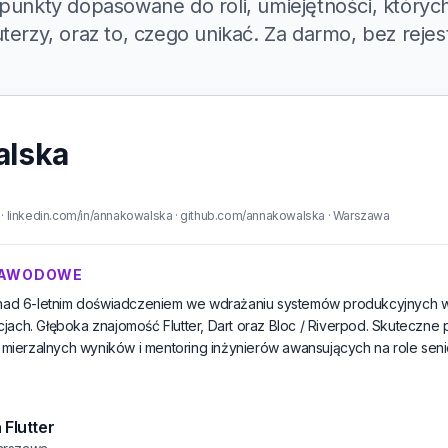
punkty dopasowane do roli, umiejętności, których
terzy, oraz to, czego unikać. Za darmo, bez rejest
alska
 linkedin.com/in/annakowalska · github.com/annakowalska · Warszawa
ZAWODOWE
ponad 6-letnim doświadczeniem we wdrażaniu systemów produkcyjnych w
jach. Głęboka znajomość Flutter, Dart oraz Bloc / Riverpod. Skuteczn
ierzalnych wyników i mentoring inżynierów awansujących na role senio
 Flutter