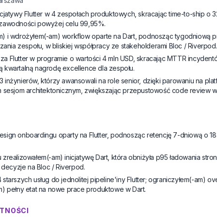
arszawa
cjatywy Flutter w 4 zespołach produktowych, skracając time-to-ship o 
ezawodności powyżej celu 99,95%.
) i wdrożyłem(-am) workflow oparte na Dart, podnosząc tygodniową p
szania zespołu, w bliskiej współpracy ze stakeholderami Bloc / Riverpod
 Flutter w programie o wartości 4 mln USD, skracając MTTR incydentów
 kwartalną nagrodę excellence dla zespołu.
inżynierów, którzy awansowali na role senior, dzięki parowaniu na pla
m sesjom architektonicznym, zwiększając przepustowość code review 
ign onboardingu oparty na Flutter, podnosząc retencję 7-dniową o 18% 
zrealizowałem(-am) inicjatywę Dart, która obniżyła p95 ładowania strony
 decyzje na Bloc / Riverpod.
starszych usług do jednolitej pipeline'iny Flutter; ograniczyłem(-am) 
m) pełny etat na nowe prace produktowe w Dart.
TNOŚCI