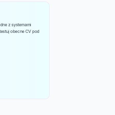
odne z systemami
etestuj obecne CV pod