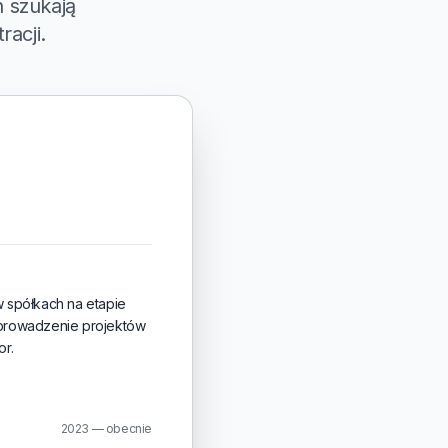
 szukają
racji.
 spółkach na etapie
e prowadzenie projektów
r.
2023 — obecnie