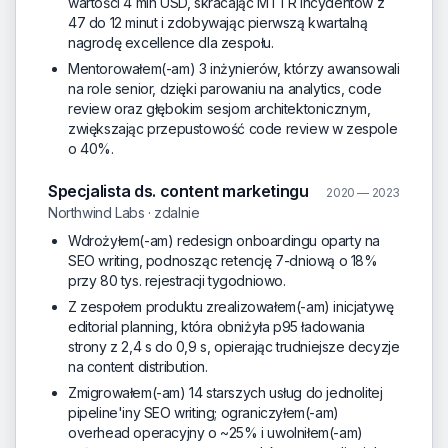
wartości 4 mln USD, skracając MTTR incydentów z
47 do 12 minut i zdobywając pierwszą kwartalną
nagrodę excellence dla zespołu.
Mentorowałem(-am) 3 inżynierów, którzy awansowali
na role senior, dzięki parowaniu na analytics, code
review oraz głębokim sesjom architektonicznym,
zwiększając przepustowość code review w zespole
o 40%.
Specjalista ds. content marketingu
2020 — 2023
Northwind Labs · zdalnie
Wdrożyłem(-am) redesign onboardingu oparty na
SEO writing, podnosząc retencję 7-dniową o 18%
przy 80 tys. rejestracji tygodniowo.
Z zespołem produktu zrealizowałem(-am) inicjatywę
editorial planning, która obniżyła p95 ładowania
strony z 2,4 s do 0,9 s, opierając trudniejsze decyzje
na content distribution.
Zmigrowałem(-am) 14 starszych usług do jednolitej
pipeline'iny SEO writing; ograniczyłem(-am)
overhead operacyjny o ~25% i uwolniłem(-am)