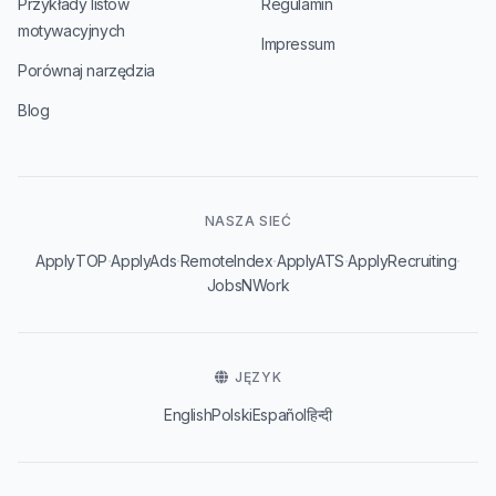
Przykłady listów
Regulamin
motywacyjnych
Impressum
Porównaj narzędzia
Blog
NASZA SIEĆ
·
·
·
·
·
ApplyTOP
ApplyAds
RemoteIndex
ApplyATS
ApplyRecruiting
JobsNWork
JĘZYK
English
Polski
Español
हिन्दी