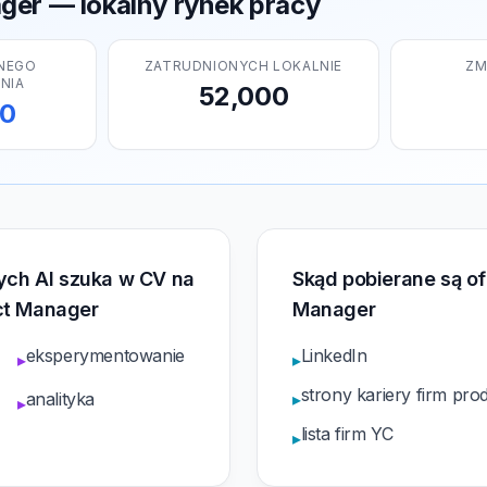
ger — lokalny rynek pracy
NEGO
ZATRUDNIONYCH LOKALNIE
ZM
NIA
52,000
00
rych AI szuka w CV na
Skąd pobierane są of
ct Manager
Manager
eksperymentowanie
LinkedIn
▸
▸
strony kariery firm pro
analityka
▸
▸
lista firm YC
▸