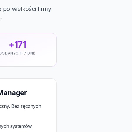
 po wielkości firmy
.
+171
DODANYCH (7 DNI)
 Manager
yczny. Bez ręcznych
wnych systemów