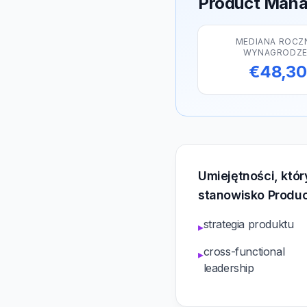
Product Mana
MEDIANA ROCZ
WYNAGRODZE
€48,3
Umiejętności, któ
stanowisko Produ
strategia produktu
▸
cross-functional
▸
leadership