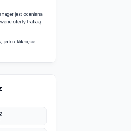
nager jest oceniana
ne oferty trafiają
 jedno kliknięcie.
z
Z
t