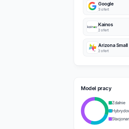
Google
3 ofert
Kainos
2 ofert
2 ofert
Model pracy
Zdalnie
Hybrydo
Stacjonar