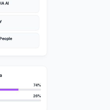
IA AI
y
People
a
74%
26%