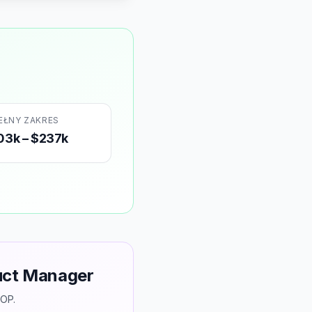
EŁNY ZAKRES
03k – $237k
duct Manager
TOP.