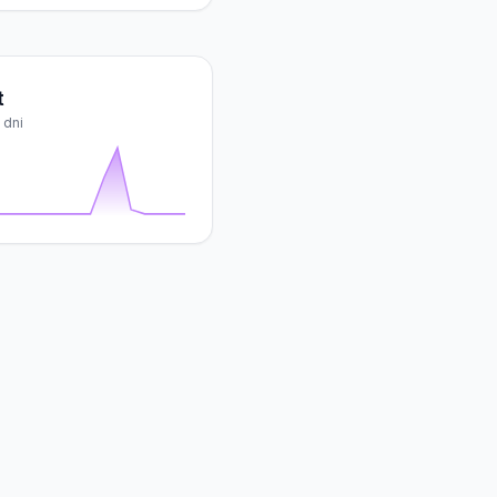
t
 dni