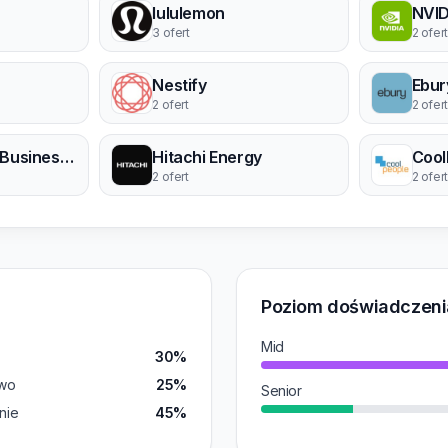
lululemon
NVID
3 ofert
2 ofert
Nestify
Ebur
2 ofert
2 ofert
Arizona Small Business Association - ASBA
Hitachi Energy
Cool
2 ofert
2 ofert
Poziom doświadczeni
Mid
30%
wo
25%
Senior
nie
45%