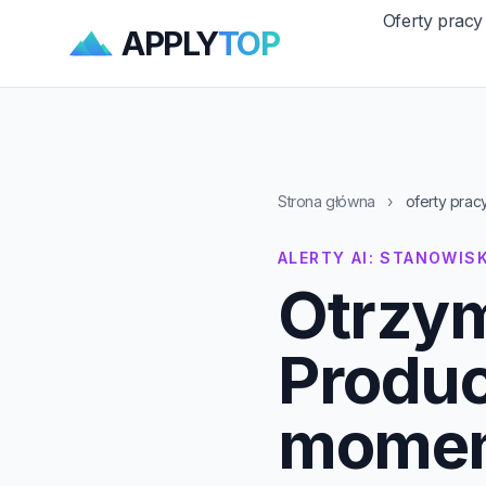
Oferty pracy
APPLY
TOP
Strona główna
›
oferty pra
ALERTY AI: STANOWI
Otrzym
Produ
momenc