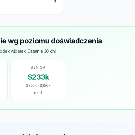
3
e wg poziomu doświadczenia
odek widełek. Ostatnie 30 dni.
SENIOR
$233k
$220k – $250k
n = 13