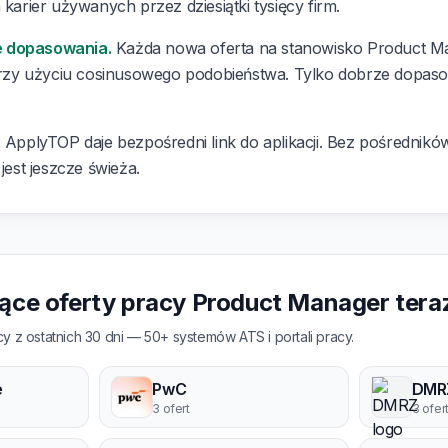
 karier używanych przez dziesiątki tysięcy firm.
e dopasowania.
Każda nowa oferta na stanowisko Product Ma
y użyciu cosinusowego podobieństwa. Tylko dobrze dopasowa
.
ApplyTOP daje bezpośredni link do aplikacji. Bez pośredników,
 jest jeszcze świeża.
jące oferty pracy Product Manager tera
y z ostatnich 30 dni — 50+ systemów ATS i portali pracy.
e
PwC
DMR
3 ofert
3 ofer