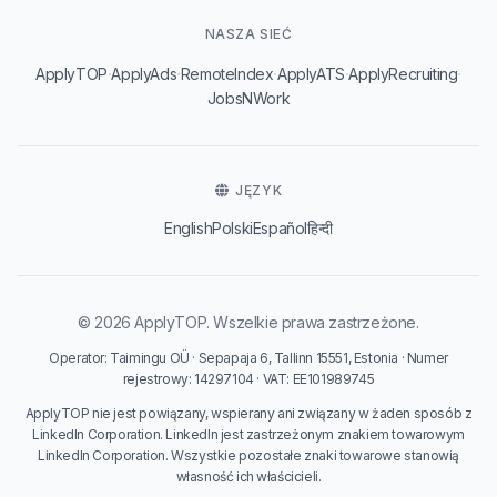
NASZA SIEĆ
·
·
·
·
·
ApplyTOP
ApplyAds
RemoteIndex
ApplyATS
ApplyRecruiting
JobsNWork
JĘZYK
English
Polski
Español
हिन्दी
© 2026 ApplyTOP. Wszelkie prawa zastrzeżone.
Operator: Taimingu OÜ · Sepapaja 6, Tallinn 15551, Estonia · Numer
rejestrowy: 14297104 · VAT: EE101989745
ApplyTOP nie jest powiązany, wspierany ani związany w żaden sposób z
LinkedIn Corporation. LinkedIn jest zastrzeżonym znakiem towarowym
LinkedIn Corporation. Wszystkie pozostałe znaki towarowe stanowią
własność ich właścicieli.