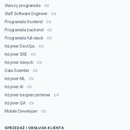
Starszy programista
· CV
Staff Software Engineer
· CV
Programista frontend
· CV
Programista backend
· CV
Programista full-stack
· CV
Inżynier DevOps
· CV
Inżynier SRE
· CV
Inżynier danych
· CV
Data Scientist
· CV
Inżynier ML
· CV
Inżynier AI
· CV
Inżynier bezpieczeństwa
· CV
Inżynier QA
· CV
Mobile Developer
· CV
SPRZEDAŻ I OBSŁUGA KLIENTA