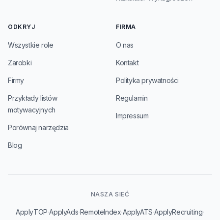
ODKRYJ
FIRMA
Wszystkie role
O nas
Zarobki
Kontakt
Firmy
Polityka prywatności
Przykłady listów
Regulamin
motywacyjnych
Impressum
Porównaj narzędzia
Blog
NASZA SIEĆ
·
·
·
·
·
ApplyTOP
ApplyAds
RemoteIndex
ApplyATS
ApplyRecruiting