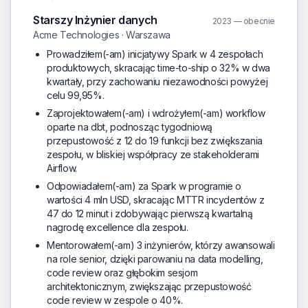
Starszy Inżynier danych
2023 — obecnie
Acme Technologies · Warszawa
Prowadziłem(-am) inicjatywy Spark w 4 zespołach
produktowych, skracając time-to-ship o 32% w dwa
kwartały, przy zachowaniu niezawodności powyżej
celu 99,95%.
Zaprojektowałem(-am) i wdrożyłem(-am) workflow
oparte na dbt, podnosząc tygodniową
przepustowość z 12 do 19 funkcji bez zwiększania
zespołu, w bliskiej współpracy ze stakeholderami
Airflow.
Odpowiadałem(-am) za Spark w programie o
wartości 4 mln USD, skracając MTTR incydentów z
47 do 12 minut i zdobywając pierwszą kwartalną
nagrodę excellence dla zespołu.
Mentorowałem(-am) 3 inżynierów, którzy awansowali
na role senior, dzięki parowaniu na data modelling,
code review oraz głębokim sesjom
architektonicznym, zwiększając przepustowość
code review w zespole o 40%.