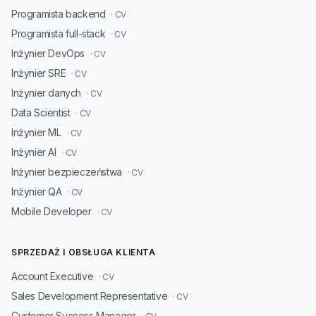
Programista backend
· CV
Programista full-stack
· CV
Inżynier DevOps
· CV
Inżynier SRE
· CV
Inżynier danych
· CV
Data Scientist
· CV
Inżynier ML
· CV
Inżynier AI
· CV
Inżynier bezpieczeństwa
· CV
Inżynier QA
· CV
Mobile Developer
· CV
SPRZEDAŻ I OBSŁUGA KLIENTA
Account Executive
· CV
Sales Development Representative
· CV
Customer Success Manager