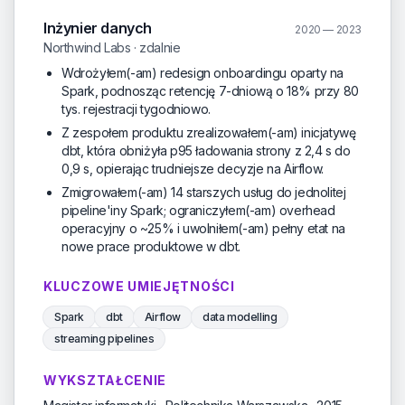
Inżynier danych
2020 — 2023
Northwind Labs · zdalnie
Wdrożyłem(-am) redesign onboardingu oparty na
Spark, podnosząc retencję 7-dniową o 18% przy 80
tys. rejestracji tygodniowo.
Z zespołem produktu zrealizowałem(-am) inicjatywę
dbt, która obniżyła p95 ładowania strony z 2,4 s do
0,9 s, opierając trudniejsze decyzje na Airflow.
Zmigrowałem(-am) 14 starszych usług do jednolitej
pipeline'iny Spark; ograniczyłem(-am) overhead
operacyjny o ~25% i uwolniłem(-am) pełny etat na
nowe prace produktowe w dbt.
KLUCZOWE UMIEJĘTNOŚCI
Spark
dbt
Airflow
data modelling
streaming pipelines
WYKSZTAŁCENIE