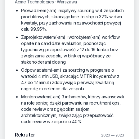
Acme Technologies · Warszawa
Prowadziłem(-am) inicjatywy sourcing w 4 zespołach
produktowych, skracając time-to-ship o 32% w dwa
kwartały, przy zachowaniu niezawodności powyżej
celu 99,95%.
Zaprojektowałem(-am) i wdrożyłem(-am) workflow
oparte na candidate evaluation, podnosząc
tygodniową przepustowość z 12 do 19 funkcji bez
zwiększania zespołu, w bliskiej współpracy ze
stakeholderami closing.
Odpowiadałem(-am) za sourcing w programie o
wartości 4 mln USD, skracając MTTR incydentów z
47 do 12 minut i zdobywając pierwszą kwartalną
nagrodę excellence dla zespołu.
Mentorowałem(-am) 3 inżynierów, którzy awansowali
na role senior, dzięki parowaniu na recruitment ops,
code review oraz głębokim sesjom
architektonicznym, zwiększając przepustowość
code review w zespole o 40%.
Rekruter
2020 — 2023