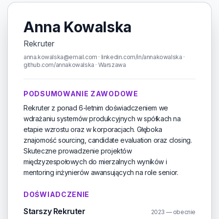
Anna Kowalska
Rekruter
anna.kowalska@email.com · linkedin.com/in/annakowalska ·
github.com/annakowalska · Warszawa
PODSUMOWANIE ZAWODOWE
Rekruter z ponad 6-letnim doświadczeniem we
wdrażaniu systemów produkcyjnych w spółkach na
etapie wzrostu oraz w korporacjach. Głęboka
znajomość sourcing, candidate evaluation oraz closing.
Skuteczne prowadzenie projektów
międzyzespołowych do mierzalnych wyników i
mentoring inżynierów awansujących na role senior.
DOŚWIADCZENIE
Starszy Rekruter
2023 — obecnie