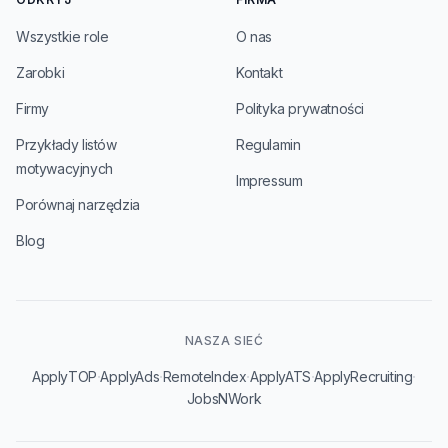
Wszystkie role
O nas
Zarobki
Kontakt
Firmy
Polityka prywatności
Przykłady listów
Regulamin
motywacyjnych
Impressum
Porównaj narzędzia
Blog
NASZA SIEĆ
·
·
·
·
·
ApplyTOP
ApplyAds
RemoteIndex
ApplyATS
ApplyRecruiting
JobsNWork