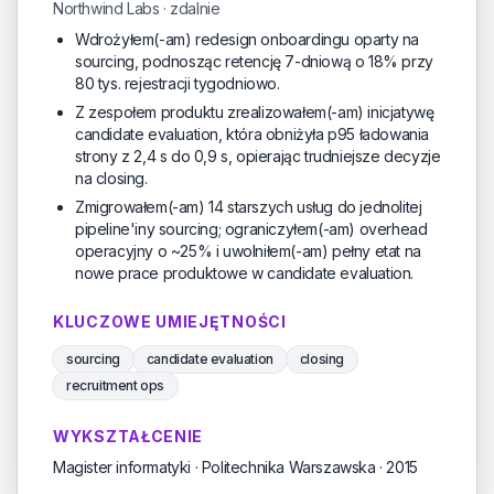
Northwind Labs · zdalnie
Wdrożyłem(-am) redesign onboardingu oparty na
sourcing, podnosząc retencję 7-dniową o 18% przy
80 tys. rejestracji tygodniowo.
Z zespołem produktu zrealizowałem(-am) inicjatywę
candidate evaluation, która obniżyła p95 ładowania
strony z 2,4 s do 0,9 s, opierając trudniejsze decyzje
na closing.
Zmigrowałem(-am) 14 starszych usług do jednolitej
pipeline'iny sourcing; ograniczyłem(-am) overhead
operacyjny o ~25% i uwolniłem(-am) pełny etat na
nowe prace produktowe w candidate evaluation.
KLUCZOWE UMIEJĘTNOŚCI
sourcing
candidate evaluation
closing
recruitment ops
WYKSZTAŁCENIE
Magister informatyki · Politechnika Warszawska · 2015