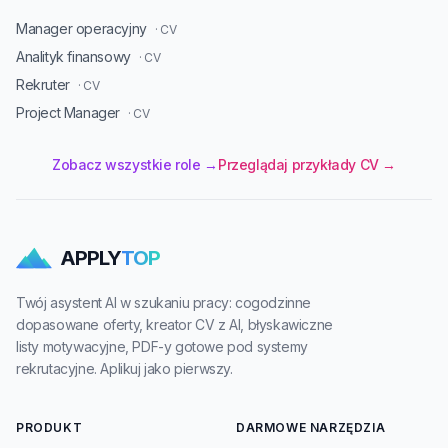
Manager operacyjny
· CV
Analityk finansowy
· CV
Rekruter
· CV
Project Manager
· CV
Zobacz wszystkie role →
Przeglądaj przykłady CV →
APPLY
TOP
Twój asystent AI w szukaniu pracy: cogodzinne
dopasowane oferty, kreator CV z AI, błyskawiczne
listy motywacyjne, PDF-y gotowe pod systemy
rekrutacyjne. Aplikuj jako pierwszy.
PRODUKT
DARMOWE NARZĘDZIA