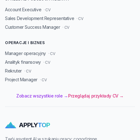
Account Executive
· CV
Sales Development Representative
· CV
Customer Success Manager
· CV
OPERACJE I BIZNES
Manager operacyjny
· CV
Analityk finansowy
· CV
Rekruter
· CV
Project Manager
· CV
Zobacz wszystkie role →
Przeglądaj przykłady CV →
APPLY
TOP
Twój asystent AI w szukaniu pracy: cogodzinne