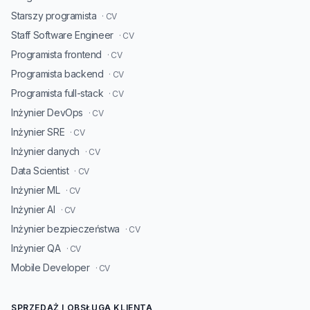
Starszy programista
· CV
Staff Software Engineer
· CV
Programista frontend
· CV
Programista backend
· CV
Programista full-stack
· CV
Inżynier DevOps
· CV
Inżynier SRE
· CV
Inżynier danych
· CV
Data Scientist
· CV
Inżynier ML
· CV
Inżynier AI
· CV
Inżynier bezpieczeństwa
· CV
Inżynier QA
· CV
Mobile Developer
· CV
SPRZEDAŻ I OBSŁUGA KLIENTA