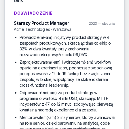
senior.
DOŚWIADCZENIE
Starszy Product Manager
2023 — obecnie
Acme Technologies · Warszawa
Prowadziłem(-am) inicjatywy product strategy w 4
zespołach produktowych, skracając time-to-ship o
32% w dwa kwartały, przy zachowaniu
niezawodności powyżej celu 99,95%.
Zaprojektowałem(-am) i wdrożyłem(-am) workflow
oparte na experimentation, podnosząc tygodniową
przepustowość z 12 do 19 funkcji bez zwiększania
zespołu, w bliskiej współpracy ze stakeholderami
cross-functional leadership.
Odpowiadałem(-am) za product strategy w
programie o wartości 4 mln USD, skracając MTTR
incydentów z 47 do 12 minut i zdobywając pierwszą
kwartalną nagrodę excellence dla zespołu.
Mentorowałem(-am) 3 inżynierów, którzy awansowali
na role senior, dzięki parowaniu na analytics, code
review oraz głębokim sesjom architektonicznym,