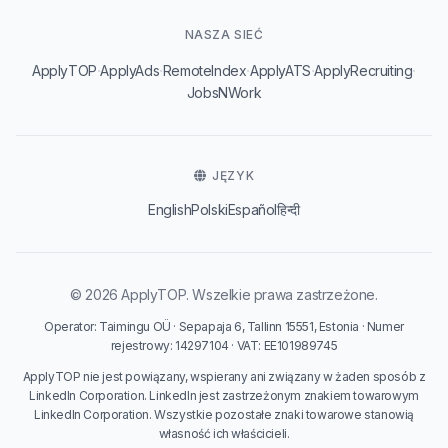
NASZA SIEĆ
·
·
·
·
·
ApplyTOP
ApplyAds
RemoteIndex
ApplyATS
ApplyRecruiting
JobsNWork
JĘZYK
English
Polski
Español
हिन्दी
© 2026 ApplyTOP. Wszelkie prawa zastrzeżone.
Operator: Taimingu OÜ · Sepapaja 6, Tallinn 15551, Estonia · Numer
rejestrowy: 14297104 · VAT: EE101989745
ApplyTOP nie jest powiązany, wspierany ani związany w żaden sposób z
LinkedIn Corporation. LinkedIn jest zastrzeżonym znakiem towarowym
LinkedIn Corporation. Wszystkie pozostałe znaki towarowe stanowią
własność ich właścicieli.