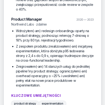
zwiększając przepustowość code review w zespole
o 40%.
Product Manager
2020 — 2023
Northwind Labs · zdalnie
Wdrożyłem(-am) redesign onboardingu oparty na
product strategy, podnosząc retencję 7-dniową o
18% przy 80 tys. rejestracji tygodniowo.
Z zespołem produktu zrealizowałem(-am) inicjatywę
experimentation, która obniżyła p95 ładowania
strony z 2,4 s do 0,9 s, opierając trudniejsze decyzje
na cross-functional leadership.
Zmigrowałem(-am) 14 starszych usług do jednolitej
pipeline'iny product strategy; ograniczyłem(-am)
overhead operacyjny o ~25% i uwolniłem(-am)
pełny etat na nowe prace produktowe w
experimentation.
KLUCZOWE UMIEJĘTNOŚCI
product strategy
experimentation