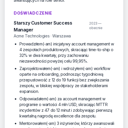
awansujących na role senior.
DOŚWIADCZENIE
Starszy Customer Success
2023 —
obecnie
Manager
Acme Technologies · Warszawa
Prowadziłem(-am) inicjatywy account management w
4 zespołach produktowych, skracając time-to-ship o
32% w dwa kwartały, przy zachowaniu
niezawodności powyżej celu 99,95%.
Zaprojektowałem(-am) i wdrożyłem(-am) workflow
oparte na onboarding, podnosząc tygodniową
przepustowość z 12 do 19 funkcji bez zwiększania
zespołu, w bliskiej współpracy ze stakeholderami
expansion.
Odpowiadałem(-am) za account management w
programie o wartości 4 mln USD, skracając MTTR
incydentów z 47 do 12 minut i zdobywając pierwszą
kwartalną nagrodę excellence dla zespołu.
Mentorowałem(-am) 3 inżynierów, którzy awansowali