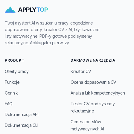
APPLY
TOP
Twój asystent AI w szukaniu pracy: cogodzinne
dopasowane oferty, kreator CV z AI, błyskawiczne
listy motywacyjne, PDF-y gotowe pod systemy
rekrutacyjne. Aplikuj jako pierwszy.
PRODUKT
DARMOWE NARZĘDZIA
Oferty pracy
Kreator CV
Funkcje
Ocena dopasowania CV
Cennik
Analiza luk kompetencyjnych
FAQ
Tester CV pod systemy
rekrutacyjne
Dokumentacja API
Generator listów
Dokumentacja CLI
motywacyjnych AI