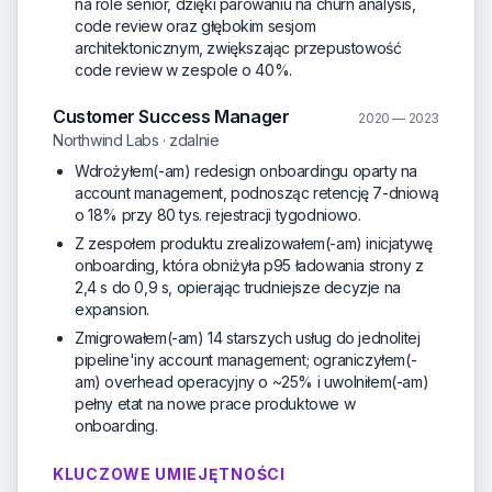
na role senior, dzięki parowaniu na churn analysis,
code review oraz głębokim sesjom
architektonicznym, zwiększając przepustowość
code review w zespole o 40%.
Customer Success Manager
2020 — 2023
Northwind Labs · zdalnie
Wdrożyłem(-am) redesign onboardingu oparty na
account management, podnosząc retencję 7-dniową
o 18% przy 80 tys. rejestracji tygodniowo.
Z zespołem produktu zrealizowałem(-am) inicjatywę
onboarding, która obniżyła p95 ładowania strony z
2,4 s do 0,9 s, opierając trudniejsze decyzje na
expansion.
Zmigrowałem(-am) 14 starszych usług do jednolitej
pipeline'iny account management; ograniczyłem(-
am) overhead operacyjny o ~25% i uwolniłem(-am)
pełny etat na nowe prace produktowe w
onboarding.
KLUCZOWE UMIEJĘTNOŚCI