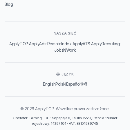
Blog
NASZA SIEĆ
·
·
·
·
·
ApplyTOP
ApplyAds
RemoteIndex
ApplyATS
ApplyRecruiting
JobsNWork
JĘZYK
English
Polski
Español
हिन्दी
© 2026 ApplyTOP. Wszelkie prawa zastrzeżone.
Operator: Taimingu OÜ · Sepapaja 6, Tallinn 15551, Estonia · Numer
rejestrowy: 14297104 · VAT: EE101989745