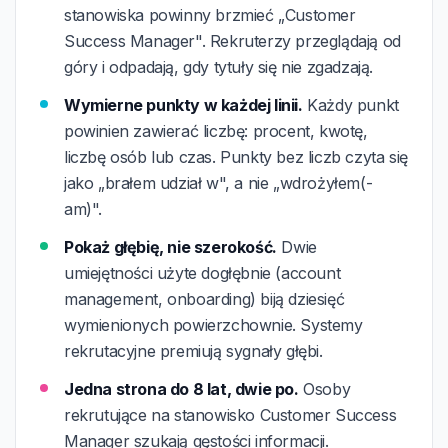
stanowiska powinny brzmieć „Customer
Success Manager". Rekruterzy przeglądają od
góry i odpadają, gdy tytuły się nie zgadzają.
Wymierne punkty w każdej linii.
Każdy punkt
powinien zawierać liczbę: procent, kwotę,
liczbę osób lub czas. Punkty bez liczb czyta się
jako „brałem udział w", a nie „wdrożyłem(-
am)".
Pokaż głębię, nie szerokość.
Dwie
umiejętności użyte dogłębnie (account
management, onboarding) biją dziesięć
wymienionych powierzchownie. Systemy
rekrutacyjne premiują sygnały głębi.
Jedna strona do 8 lat, dwie po.
Osoby
rekrutujące na stanowisko Customer Success
Manager szukają gęstości informacji.