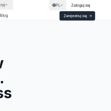
ryj
PL
Zaloguj się
Blog
Zarejestruj się
Y
w
.
ss