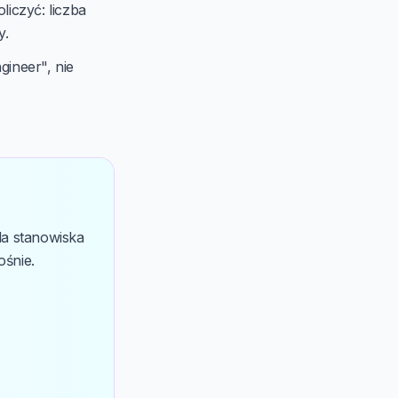
liczyć: liczba
y.
gineer", nie
la stanowiska
ośnie.