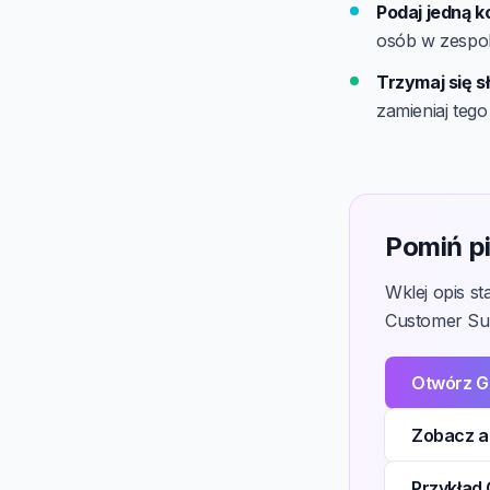
Podaj jedną k
osób w zespol
Trzymaj się s
zamieniaj tego
Pomiń pi
Wklej opis s
Customer Suc
Otwórz G
Zobacz a
Przykład