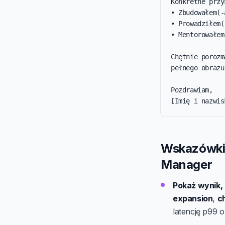
Konkretne przy
• Zbudowałem(-
• Prowadziłem(
• Mentorowałem
Chętnie porozm
pełnego obrazu.
Pozdrawiam,

[Imię i nazwis
Wskazówki 
Manager
Pokaż wynik, 
expansion
,
c
latencję p99 