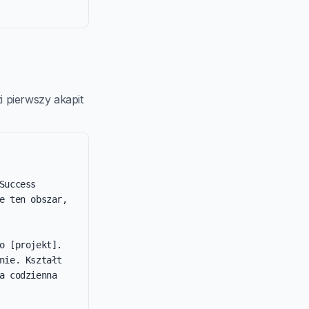
 pierwszy akapit
uccess 
 ten obszar, 
 [projekt]. 
ie. Kształt 
 codzienna 