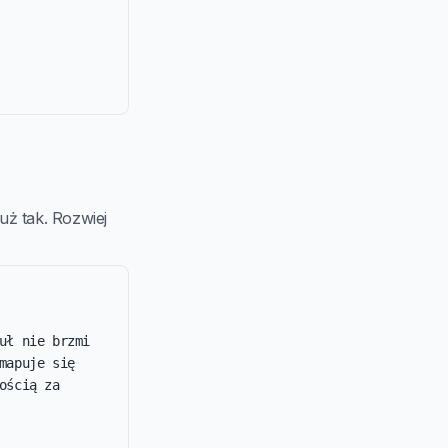
uż tak. Rozwiej
ł nie brzmi 
apuje się 
ścią za 