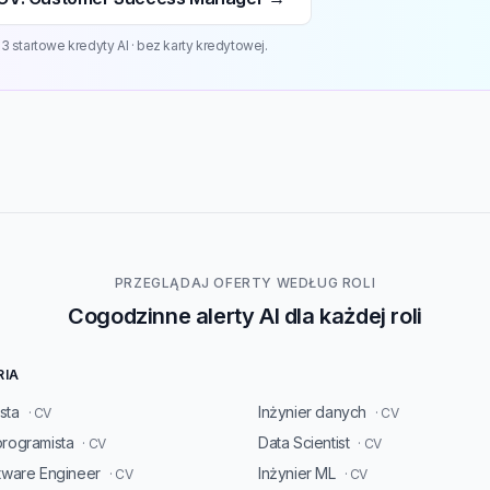
 startowe kredyty AI · bez karty kredytowej.
PRZEGLĄDAJ OFERTY WEDŁUG ROLI
Cogodzinne alerty AI dla każdej roli
RIA
sta
Inżynier danych
· CV
· CV
programista
Data Scientist
· CV
· CV
ftware Engineer
Inżynier ML
· CV
· CV