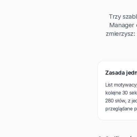
Trzy szab
Manager d
zmierzysz:
Zasada jed
List motywac
kolejne 30 sek
280 słów, z j
przeglądane po