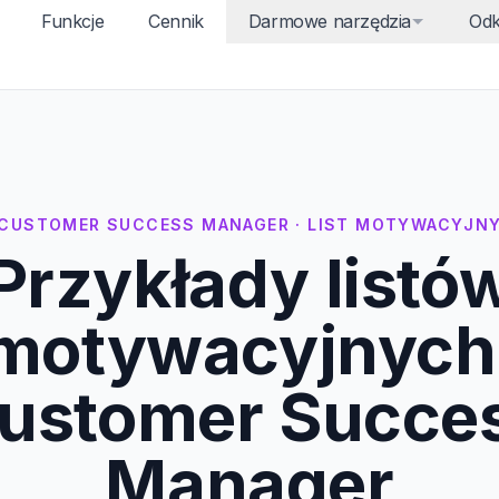
Funkcje
Cennik
Darmowe narzędzia
Odk
CUSTOMER SUCCESS MANAGER · LIST MOTYWACYJN
Przykłady listó
motywacyjnych
ustomer Succe
Manager