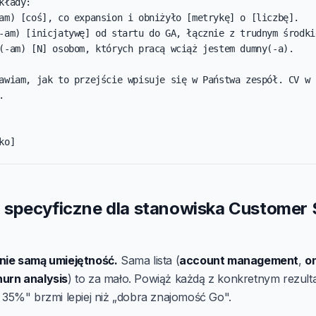
kłady:

am) [coś], co expansion i obniżyło [metrykę] o [liczbę].

-am) [inicjatywę] od startu do GA, łącznie z trudnym środkie
(-am) [N] osobom, których pracą wciąż jestem dumny(-a).

awiam, jak to przejście wpisuje się w Państwa zespół. CV w 


ko]
specyficzne dla stanowiska Customer
nie samą umiejętność.
Sama lista (
account management
,
o
hurn analysis
) to za mało. Powiąż każdą z konkretnym rezult
o 35%" brzmi lepiej niż „dobra znajomość Go".