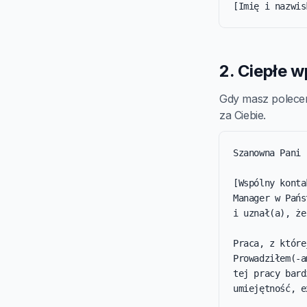
[Imię i nazwis
2. Ciepłe 
Gdy masz polecen
za Ciebie.
Szanowna Pani 
[Wspólny konta
Manager w Pańs
i uznał(a), że
Praca, z które
Prowadziłem(-a
tej pracy bard
umiejętność, e