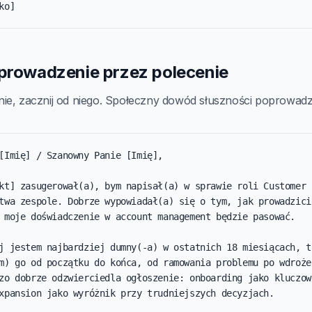
ko]
wprowadzenie przez polecenie
ie, zacznij od niego. Społeczny dowód słuszności poprowadzi
[Imię] / Szanowny Panie [Imię],

kt] zasugerował(a), bym napisał(a) w sprawie roli Customer S
twa zespole. Dobrze wypowiadał(a) się o tym, jak prowadzicie
 moje doświadczenie w account management będzie pasować.

j jestem najbardziej dumny(-a) w ostatnich 18 miesiącach, to
m) go od początku do końca, od ramowania problemu po wdrożen
zo dobrze odzwierciedla ogłoszenie: onboarding jako kluczowa
xpansion jako wyróżnik przy trudniejszych decyzjach.
