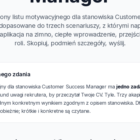
lony listu motywacyjnego dla stanowiska Custom
opasowane do trzech scenariuszy, z którymi na
 aplikacja na zimno, ciepłe wprowadzenie, przejśc
roli. Skopiuj, podmień szczegóły, wyślij.
nego zdania
yjny dla stanowiska Customer Success Manager ma
jedno zad
und uwagi rekrutera, by przeczytał Twoje CV. Tyle. Trzy akapi
ednym konkretnym wynikiem zgodnym z opisem stanowiska. Dług
bieżnie; krótkie i konkretne są czytane.