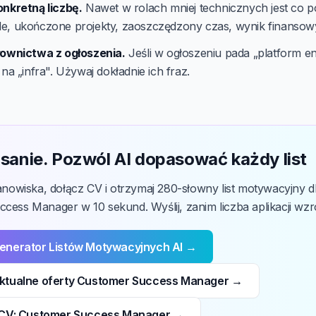
onkretną liczbę.
Nawet w rolach mniej technicznych jest co po
e, ukończone projekty, zaoszczędzony czas, wynik finansow
łownictwa z ogłoszenia.
Jeśli w ogłoszeniu pada „platform en
 na „infra". Używaj dokładnie ich fraz.
sanie. Pozwól AI dopasować każdy list
tanowiska, dołącz CV i otrzymaj 280-słowny list motywacyjny d
cess Manager w 10 sekund. Wyślij, zanim liczba aplikacji wzr
enerator Listów Motywacyjnych AI →
ktualne oferty Customer Success Manager →
 CV: Customer Success Manager →