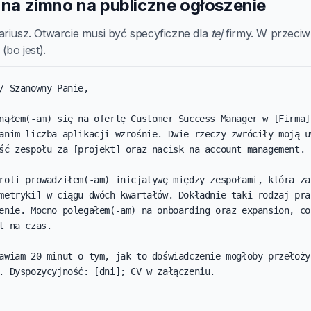
a na zimno na publiczne ogłoszenie
ariusz. Otwarcie musi być specyficzne dla
tej
firmy. W przeciwn
(bo jest).
/ Szanowny Panie,

nąłem(-am) się na ofertę Customer Success Manager w [Firma]
anim liczba aplikacji wzrośnie. Dwie rzeczy zwróciły moją uw
ść zespołu za [projekt] oraz nacisk na account management.

roli prowadziłem(-am) inicjatywę między zespołami, która zak
metryki] w ciągu dwóch kwartałów. Dokładnie taki rodzaj prac
enie. Mocno polegałem(-am) na onboarding oraz expansion, co 
t na czas.

awiam 20 minut o tym, jak to doświadczenie mogłoby przełożyć
. Dyspozycyjność: [dni]; CV w załączeniu.
