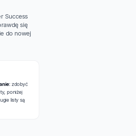
er Success
prawdę się
ie do nowej
anie
: zdobyć
ty, poniżej
ie listy są