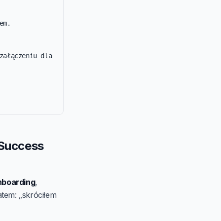
m.

załączeniu dla 
 Success
nboarding
,
atem: „skróciłem