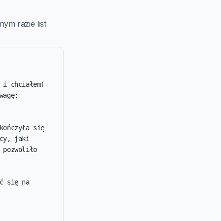
ym razie list
 i chciałem(-
agę: 
ończyła się 
y, jaki 
pozwoliło 
 się na 