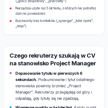
(„gracz zespołowy", „pracowity")
Narzędzia użyte raz 5 lat temu, o których nie potrafisz
dziś nic powiedzieć
Buzzwordy bez kontekstu („synergia", „lider opinii",
„ninja")
Czego rekruterzy szukają w CV
na stanowisko Project Manager
Dopasowanie tytułu w pierwszych 6
sekundach.
Podsumowanie i tytuł ostatniego
stanowiska powinny brzmieć „Project
Manager". Rekruterzy przeglądają od góry i
odpadają, gdy tytuły się nie zgadzają.
Wymierne punkty w każdej linii.
Każdy punkt