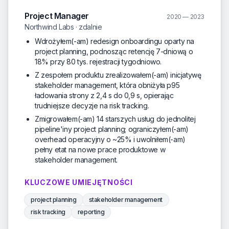
Project Manager
2020 — 2023
Northwind Labs · zdalnie
Wdrożyłem(-am) redesign onboardingu oparty na
project planning, podnosząc retencję 7-dniową o
18% przy 80 tys. rejestracji tygodniowo.
Z zespołem produktu zrealizowałem(-am) inicjatywę
stakeholder management, która obniżyła p95
ładowania strony z 2,4 s do 0,9 s, opierając
trudniejsze decyzje na risk tracking.
Zmigrowałem(-am) 14 starszych usług do jednolitej
pipeline'iny project planning; ograniczyłem(-am)
overhead operacyjny o ~25% i uwolniłem(-am)
pełny etat na nowe prace produktowe w
stakeholder management.
KLUCZOWE UMIEJĘTNOŚCI
project planning
stakeholder management
risk tracking
reporting