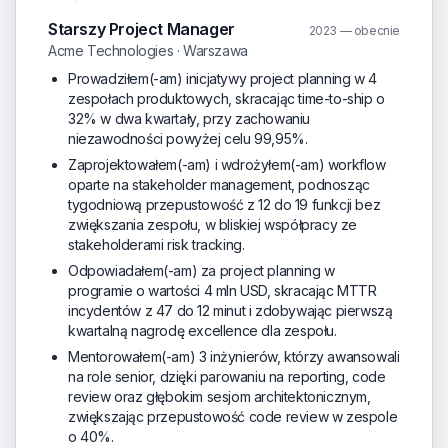
Starszy Project Manager
2023 — obecnie
Acme Technologies · Warszawa
Prowadziłem(-am) inicjatywy project planning w 4
zespołach produktowych, skracając time-to-ship o
32% w dwa kwartały, przy zachowaniu
niezawodności powyżej celu 99,95%.
Zaprojektowałem(-am) i wdrożyłem(-am) workflow
oparte na stakeholder management, podnosząc
tygodniową przepustowość z 12 do 19 funkcji bez
zwiększania zespołu, w bliskiej współpracy ze
stakeholderami risk tracking.
Odpowiadałem(-am) za project planning w
programie o wartości 4 mln USD, skracając MTTR
incydentów z 47 do 12 minut i zdobywając pierwszą
kwartalną nagrodę excellence dla zespołu.
Mentorowałem(-am) 3 inżynierów, którzy awansowali
na role senior, dzięki parowaniu na reporting, code
review oraz głębokim sesjom architektonicznym,
zwiększając przepustowość code review w zespole
o 40%.