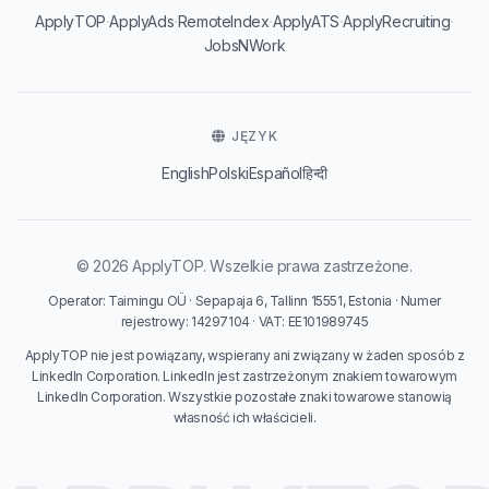
·
·
·
·
·
ApplyTOP
ApplyAds
RemoteIndex
ApplyATS
ApplyRecruiting
JobsNWork
JĘZYK
English
Polski
Español
हिन्दी
© 2026 ApplyTOP. Wszelkie prawa zastrzeżone.
Operator: Taimingu OÜ · Sepapaja 6, Tallinn 15551, Estonia · Numer
rejestrowy: 14297104 · VAT: EE101989745
ApplyTOP nie jest powiązany, wspierany ani związany w żaden sposób z
LinkedIn Corporation. LinkedIn jest zastrzeżonym znakiem towarowym
LinkedIn Corporation. Wszystkie pozostałe znaki towarowe stanowią
własność ich właścicieli.