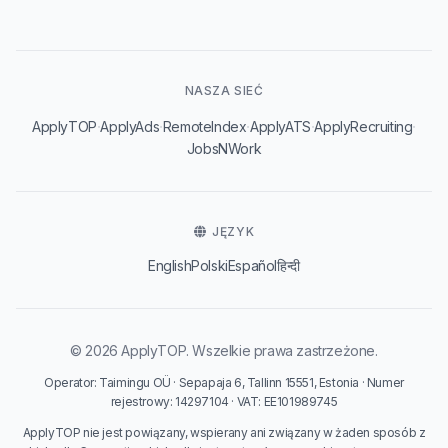
NASZA SIEĆ
·
·
·
·
·
ApplyTOP
ApplyAds
RemoteIndex
ApplyATS
ApplyRecruiting
JobsNWork
JĘZYK
English
Polski
Español
हिन्दी
© 2026 ApplyTOP. Wszelkie prawa zastrzeżone.
Operator: Taimingu OÜ · Sepapaja 6, Tallinn 15551, Estonia · Numer
rejestrowy: 14297104 · VAT: EE101989745
ApplyTOP nie jest powiązany, wspierany ani związany w żaden sposób z