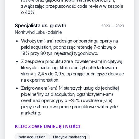
zwiększając przepustowość code review w zespole
o 40%.
Specjalista ds. growth
2020 — 2023
Northwind Labs · zdalnie
Wdrożyłem(-am) redesign onboardingu oparty na
paid acquisition, podnosząc retencję 7-dniową o
18% przy 80 tys. rejestracji tygodniowo.
Z zespołem produktu zrealizowałem(-am) inicjatywę
lifecycle marketing, która obniżyła p95 ładowania
strony z 2,4 s do 0,9 s, opierając trudniejsze decyzje
na experimentation.
Zmigrowałem(-am) 14 starszych usług do jednolitej
pipeline'iny paid acquisition; ograniczyłem(-am)
overhead operacyjny o ~25% i uwolniłem(-am)
pełny etat na nowe prace produktowe w lifecycle
marketing.
KLUCZOWE UMIEJĘTNOŚCI
paid acquisition
lifecycle marketing