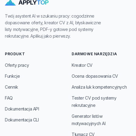
APPLY
TOP
Twój asystent AI w szukaniu pracy: cogodzinne
dopasowane oferty, kreator CV z AI, błyskawiczne
listy motywacyjne, PDF-y gotowe pod systemy
rekrutacyjne. Aplikuj jako pierwszy.
PRODUKT
DARMOWE NARZĘDZIA
Oferty pracy
Kreator CV
Funkcje
Ocena dopasowania CV
Cennik
Analiza luk kompetencyjnych
FAQ
Tester CV pod systemy
rekrutacyjne
Dokumentacja API
Generator listów
Dokumentacja CLI
motywacyjnych AI
Tłumacz CV