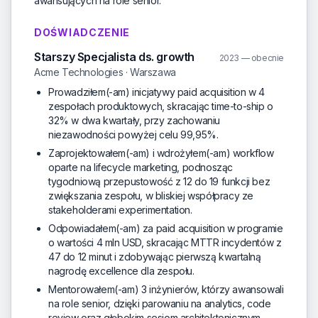
awansujących na role senior.
DOŚWIADCZENIE
Starszy Specjalista ds. growth
2023 — obecnie
Acme Technologies · Warszawa
Prowadziłem(-am) inicjatywy paid acquisition w 4
zespołach produktowych, skracając time-to-ship o
32% w dwa kwartały, przy zachowaniu
niezawodności powyżej celu 99,95%.
Zaprojektowałem(-am) i wdrożyłem(-am) workflow
oparte na lifecycle marketing, podnosząc
tygodniową przepustowość z 12 do 19 funkcji bez
zwiększania zespołu, w bliskiej współpracy ze
stakeholderami experimentation.
Odpowiadałem(-am) za paid acquisition w programie
o wartości 4 mln USD, skracając MTTR incydentów z
47 do 12 minut i zdobywając pierwszą kwartalną
nagrodę excellence dla zespołu.
Mentorowałem(-am) 3 inżynierów, którzy awansowali
na role senior, dzięki parowaniu na analytics, code
review oraz głębokim sesjom architektonicznym,