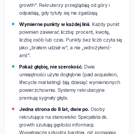
growth". Rekruterzy przeglądają od góry i
odpadają, gdy tytuły się nie zgadzają.
Wymierne punkty w każdej linii.
Każdy punkt
powinien zawierać liczbę: procent, kwotę,
liczbę osób lub czas. Punkty bez liczb czyta się
jako „brałem udział w", a nie „wdrożyłem(-
am)".
Pokaż głębię, nie szerokość.
Dwie
umiejętności użyte dogłębnie (paid acquisition,
lifecycle marketing) biją dziesięć wymienionych
powierzchownie. Systemy rekrutacyjne
premiują sygnały głębi.
Jedna strona do 8 lat, dwie po.
Osoby
rekrutujące na stanowisko Specjalista ds.
growth szukają gęstości informacji.
Wypełniacze szkodzą bardziej, niż pomagają.