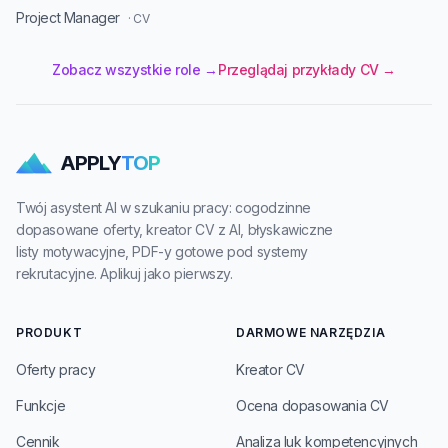
Project Manager
· CV
Zobacz wszystkie role →
Przeglądaj przykłady CV →
APPLY
TOP
Twój asystent AI w szukaniu pracy: cogodzinne
dopasowane oferty, kreator CV z AI, błyskawiczne
listy motywacyjne, PDF-y gotowe pod systemy
rekrutacyjne. Aplikuj jako pierwszy.
PRODUKT
DARMOWE NARZĘDZIA
Oferty pracy
Kreator CV
Funkcje
Ocena dopasowania CV
Cennik
Analiza luk kompetencyjnych