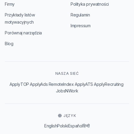
Firmy
Polityka prywatności
Przykłady listów
Regulamin
motywacyjnych
Impressum
Porównaj narzędzia
Blog
NASZA SIEĆ
·
·
·
·
·
ApplyTOP
ApplyAds
RemoteIndex
ApplyATS
ApplyRecruiting
JobsNWork
JĘZYK
English
Polski
Español
हिन्दी