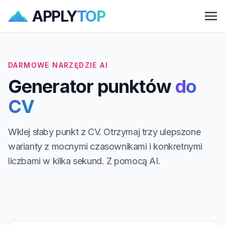
APPLY
TOP
Me
DARMOWE NARZĘDZIE AI
Generator punktów
do
CV
Wklej słaby punkt z CV. Otrzymaj trzy ulepszone
warianty z mocnymi czasownikami i konkretnymi
liczbami w kilka sekund. Z pomocą AI.