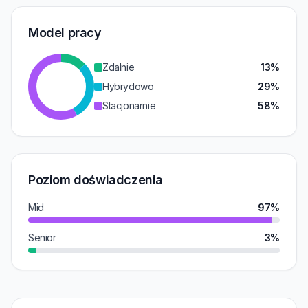
Model pracy
Zdalnie
13%
Hybrydowo
29%
Stacjonarnie
58%
Poziom doświadczenia
Mid
97%
Senior
3%