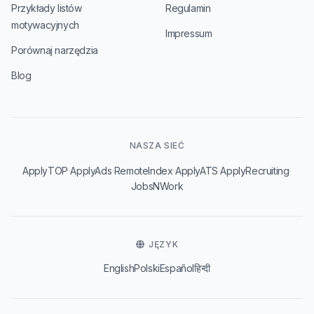
Przykłady listów
Regulamin
motywacyjnych
Impressum
Porównaj narzędzia
Blog
NASZA SIEĆ
·
·
·
·
·
ApplyTOP
ApplyAds
RemoteIndex
ApplyATS
ApplyRecruiting
JobsNWork
JĘZYK
English
Polski
Español
हिन्दी