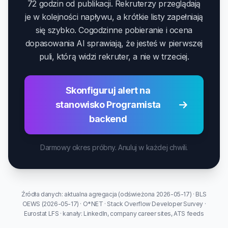
72 godzin od publikacji. Rekruterzy przeglądają
je w kolejności napływu, a krótkie listy zapełniają
się szybko. Cogodzinne pobieranie i ocena
dopasowania AI sprawiają, że jesteś w pierwszej
puli, którą widzi rekruter, a nie w trzeciej.
Skonfiguruj alert na
stanowisko Programista
backend
Darmowy okres próbny. Anuluj w każdej chwili.
Źródła danych: aktualna agregacja (odświeżona 2026-05-17) · BLS
OEWS (2026-05-17) · O*NET · Stack Overflow Developer Survey ·
Eurostat LFS · kanały: LinkedIn, company career sites, ATS feeds