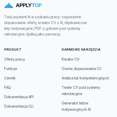
APPLY
TOP
Twój asystent AI w szukaniu pracy: cogodzinne
dopasowane oferty, kreator CV z AI, błyskawiczne
listy motywacyjne, PDF-y gotowe pod systemy
rekrutacyjne. Aplikuj jako pierwszy.
PRODUKT
DARMOWE NARZĘDZIA
Oferty pracy
Kreator CV
Funkcje
Ocena dopasowania CV
Cennik
Analiza luk kompetencyjnych
FAQ
Tester CV pod systemy
rekrutacyjne
Dokumentacja API
Generator listów
Dokumentacja CLI
motywacyjnych AI