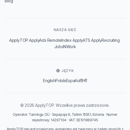
Blog
NASZA SIEĆ
·
·
·
·
·
ApplyTOP
ApplyAds
RemoteIndex
ApplyATS
ApplyRecruiting
JobsNWork
JĘZYK
English
Polski
Español
हिन्दी
© 2026 ApplyTOP. Wszelkie prawa zastrzeżone.
Operator: Taimingu OÜ · Sepapaja 6, Tallinn 15551, Estonia · Numer
rejestrowy: 14297104 · VAT: EE101989745
ApplyTOP nie jest powiązany, wspierany ani związany w żaden sposób z