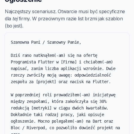
Najczęstszy scenariusz. Otwarcie musi być specyficzne
dla
tej
firmy. W przeciwnym razie list brzmi jak szablon
(bo jest).
Szanowna Pani / Szanowny Panie,

Dziś rano natknąłem(-am) się na ofertę 
Programista Flutter w [Firma] i chciałem(-am) 
napisać, zanim liczba aplikacji wzrośnie. Dwie 
rzeczy zwróciły moją uwagę: odpowiedzialność 
zespołu za [projekt] oraz nacisk na Flutter.

W poprzedniej roli prowadziłem(-am) inicjatywę 
między zespołami, która zakończyła się 30% 
redukcją [metryki] w ciągu dwóch kwartałów. 
Dokładnie taki rodzaj pracy, jaki opisuje 
ogłoszenie. Mocno polegałem(-am) na Dart oraz 
Bloc / Riverpod, co pozwoliło dowieźć projekt na 