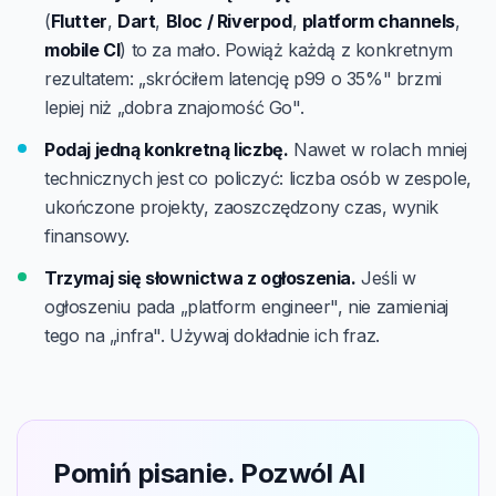
(
Flutter
,
Dart
,
Bloc / Riverpod
,
platform channels
,
mobile CI
) to za mało. Powiąż każdą z konkretnym
rezultatem: „skróciłem latencję p99 o 35%" brzmi
lepiej niż „dobra znajomość Go".
Podaj jedną konkretną liczbę.
Nawet w rolach mniej
technicznych jest co policzyć: liczba osób w zespole,
ukończone projekty, zaoszczędzony czas, wynik
finansowy.
Trzymaj się słownictwa z ogłoszenia.
Jeśli w
ogłoszeniu pada „platform engineer", nie zamieniaj
tego na „infra". Używaj dokładnie ich fraz.
Pomiń pisanie. Pozwól AI