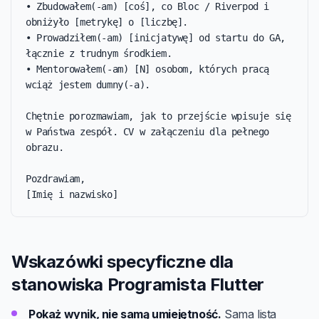
• Zbudowałem(-am) [coś], co Bloc / Riverpod i 
obniżyło [metrykę] o [liczbę].

• Prowadziłem(-am) [inicjatywę] od startu do GA, 
łącznie z trudnym środkiem.

• Mentorowałem(-am) [N] osobom, których pracą 
wciąż jestem dumny(-a).

Chętnie porozmawiam, jak to przejście wpisuje się 
w Państwa zespół. CV w załączeniu dla pełnego 
obrazu.

Pozdrawiam,

[Imię i nazwisko]
Wskazówki specyficzne dla
stanowiska Programista Flutter
Pokaż wynik, nie samą umiejętność.
Sama lista