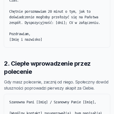
czas.

Chętnie porozmawiam 20 minut o tym, jak to 
doświadczenie mogłoby przełożyć się na Państwa 
zespół. Dyspozycyjność: [dni]; CV w załączeniu.

Pozdrawiam,

[Imię i nazwisko]
2. Ciepłe wprowadzenie przez
polecenie
Gdy masz polecenie, zacznij od niego. Społeczny dowód
słuszności poprowadzi pierwszy akapit za Ciebie.
Szanowna Pani [Imię] / Szanowny Panie [Imię],

[Wspólny kontakt] zasugerował(a), bym napisał(a) 