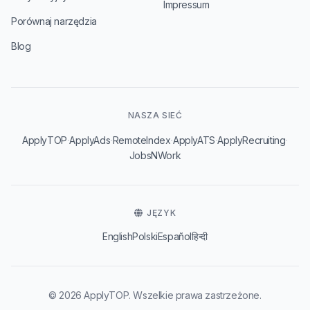
Impressum
Porównaj narzędzia
Blog
NASZA SIEĆ
·
·
·
·
·
ApplyTOP
ApplyAds
RemoteIndex
ApplyATS
ApplyRecruiting
JobsNWork
JĘZYK
English
Polski
Español
हिन्दी
© 2026 ApplyTOP. Wszelkie prawa zastrzeżone.