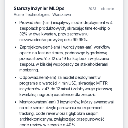
Starszy Inżynier MLOps
2023 — obecnie
Acme Technologies · Warszawa
Prowadziłem(-am) inicjatywy model deployment w 4
zespołach produktowych, skracając time-to-ship o
32% w dwa kwartały, przy zachowaniu
niezawodności powyżej celu 99,95%.
Zaprojektowałem(-am) i wdrożyłem(-am) workflow
oparte na feature stores, podnosząc tygodniową
przepustowość z 12 do 19 funkcji bez zwiększania
zespołu, w bliskiej współpracy ze stakeholderami
monitoring.
Odpowiadałem(-am) za model deployment w
programie o wartości 4 mln USD, skracając MTTR
incydentów z 47 do 12 minut i zdobywając pierwszą
kwartalną nagrodę excellence dla zespołu.
Mentorowałem(-am) 3 inżynierów, którzy awansowali
na role senior, dzięki parowaniu na experiment
tracking, code review oraz głębokim sesjom
architektonicznym, zwiększając przepustowość
code review w zespole o 40%.