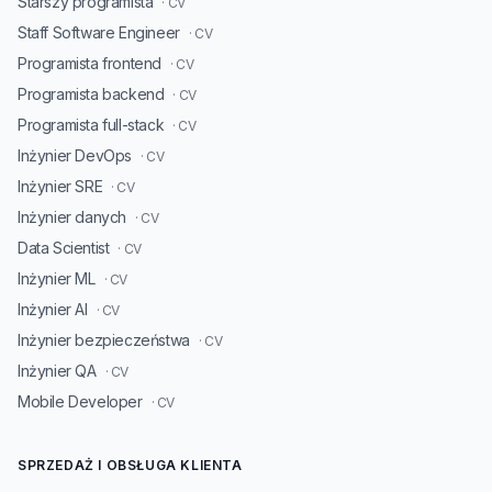
Starszy programista
· CV
Staff Software Engineer
· CV
Programista frontend
· CV
Programista backend
· CV
Programista full-stack
· CV
Inżynier DevOps
· CV
Inżynier SRE
· CV
Inżynier danych
· CV
Data Scientist
· CV
Inżynier ML
· CV
Inżynier AI
· CV
Inżynier bezpieczeństwa
· CV
Inżynier QA
· CV
Mobile Developer
· CV
SPRZEDAŻ I OBSŁUGA KLIENTA