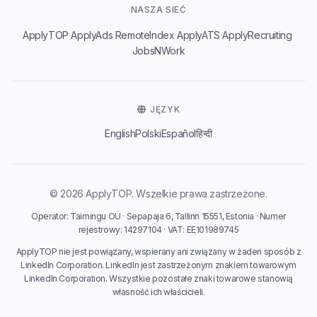
NASZA SIEĆ
·
·
·
·
·
ApplyTOP
ApplyAds
RemoteIndex
ApplyATS
ApplyRecruiting
JobsNWork
JĘZYK
English
Polski
Español
हिन्दी
© 2026 ApplyTOP. Wszelkie prawa zastrzeżone.
Operator: Taimingu OÜ · Sepapaja 6, Tallinn 15551, Estonia · Numer
rejestrowy: 14297104 · VAT: EE101989745
ApplyTOP nie jest powiązany, wspierany ani związany w żaden sposób z
LinkedIn Corporation. LinkedIn jest zastrzeżonym znakiem towarowym
LinkedIn Corporation. Wszystkie pozostałe znaki towarowe stanowią
własność ich właścicieli.