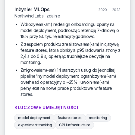
Inżynier MLOps
2020 — 2023
Northwind Labs · zdalnie
Wdrożyłem(-am) redesign onboardingu oparty na
model deployment, podnosząc retencję 7-dniową o
18% przy 80 tys. rejestracji tygodniowo.
Z zespołem produktu zrealizowałem(-am) inicjatywę
feature stores, która obniżyła p95 ładowania strony z
2,4 s do 0,9 s, opierając trudniejsze decyzje na
monitoring.
Zmigrowałem(-am) 14 starszych usług do jednolitej
pipeline'iny model deployment; ograniczyłem(-am)
overhead operacyjny o ~25% i uwolniłem(-am)
pełny etat na nowe prace produktowe w feature
stores.
KLUCZOWE UMIEJĘTNOŚCI
model deployment
feature stores
monitoring
experiment tracking
GPU infrastructure