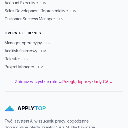
Account Executive
· CV
Sales Development Representative
· CV
Customer Success Manager
· CV
OPERACJE I BIZNES
Manager operacyjny
· CV
Analityk finansowy
· CV
Rekruter
· CV
Project Manager
· CV
Zobacz wszystkie role →
Przeglądaj przykłady CV →
APPLY
TOP
Twój asystent AI w szukaniu pracy: cogodzinne
dopasowane oferty, kreator CV z AI, błyskawiczne