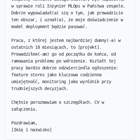
w sprawie roli Inżynier MLOps w Państwa zespole. 
Dobrze wypowiadał(a) się o tym, jak prowadzicie 
ten obszar, i uznał(a), że moje doświadczenie w 
model deployment będzie pasować.

Praca, z której jestem najbardziej dumny(-a) w 
ostatnich 18 miesiącach, to [projekt]. 
Prowadziłem(-am) go od początku do końca, od 
ramowania problemu po wdrożenie. Kształt tej 
pracy bardzo dobrze odzwierciedla ogłoszenie: 
feature stores jako kluczowa codzienna 
umiejętność, monitoring jako wyróżnik przy 
trudniejszych decyzjach.

Chętnie porozmawiam o szczegółach. CV w 
załączeniu.

Pozdrawiam,

[Imię i nazwisko]