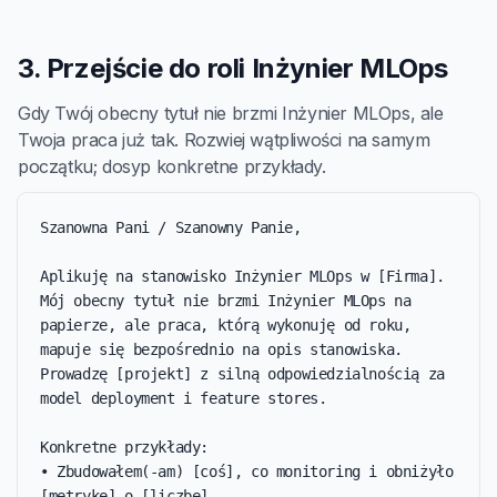
3. Przejście do roli Inżynier MLOps
Gdy Twój obecny tytuł nie brzmi Inżynier MLOps, ale
Twoja praca już tak. Rozwiej wątpliwości na samym
początku; dosyp konkretne przykłady.
Szanowna Pani / Szanowny Panie,

Aplikuję na stanowisko Inżynier MLOps w [Firma]. 
Mój obecny tytuł nie brzmi Inżynier MLOps na 
papierze, ale praca, którą wykonuję od roku, 
mapuje się bezpośrednio na opis stanowiska. 
Prowadzę [projekt] z silną odpowiedzialnością za 
model deployment i feature stores.

Konkretne przykłady:

• Zbudowałem(-am) [coś], co monitoring i obniżyło 
[metrykę] o [liczbę].
