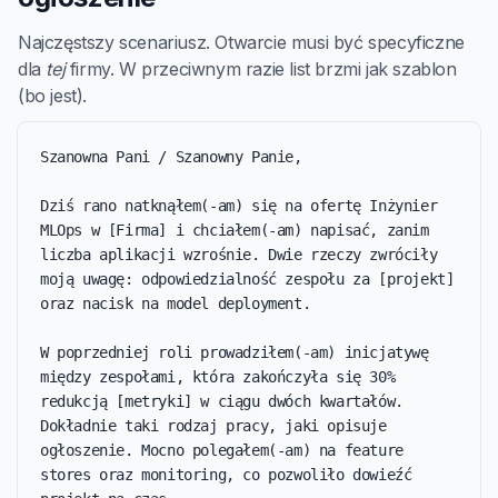
Najczęstszy scenariusz. Otwarcie musi być specyficzne
dla
tej
firmy. W przeciwnym razie list brzmi jak szablon
(bo jest).
Szanowna Pani / Szanowny Panie,

Dziś rano natknąłem(-am) się na ofertę Inżynier 
MLOps w [Firma] i chciałem(-am) napisać, zanim 
liczba aplikacji wzrośnie. Dwie rzeczy zwróciły 
moją uwagę: odpowiedzialność zespołu za [projekt] 
oraz nacisk na model deployment.

W poprzedniej roli prowadziłem(-am) inicjatywę 
między zespołami, która zakończyła się 30% 
redukcją [metryki] w ciągu dwóch kwartałów. 
Dokładnie taki rodzaj pracy, jaki opisuje 
ogłoszenie. Mocno polegałem(-am) na feature 
stores oraz monitoring, co pozwoliło dowieźć 