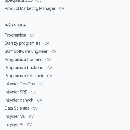
Specjalista SEO
· CV
Product Marketing Manager
· CV
INŻYNIERIA
Programista
· CV
Starszy programista
· CV
Staff Software Engineer
· CV
Programista frontend
· CV
Programista backend
· CV
Programista full-stack
· CV
Inżynier DevOps
· CV
Inżynier SRE
· CV
Inżynier danych
· CV
Data Scientist
· CV
Inżynier ML
· CV
Inżynier AI
· CV