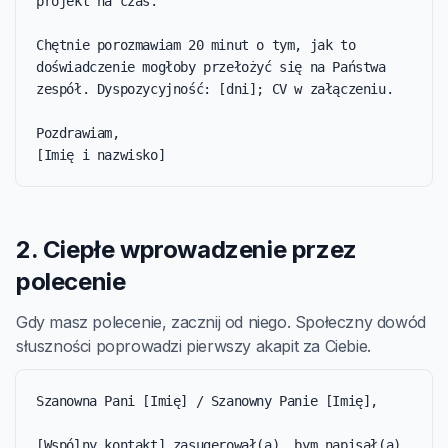
projekt na czas.

Chętnie porozmawiam 20 minut o tym, jak to 
doświadczenie mogłoby przełożyć się na Państwa 
zespół. Dyspozycyjność: [dni]; CV w załączeniu.

Pozdrawiam,

[Imię i nazwisko]
2. Ciepłe wprowadzenie przez
polecenie
Gdy masz polecenie, zacznij od niego. Społeczny dowód
słuszności poprowadzi pierwszy akapit za Ciebie.
Szanowna Pani [Imię] / Szanowny Panie [Imię],

[Wspólny kontakt] zasugerował(a), bym napisał(a) 