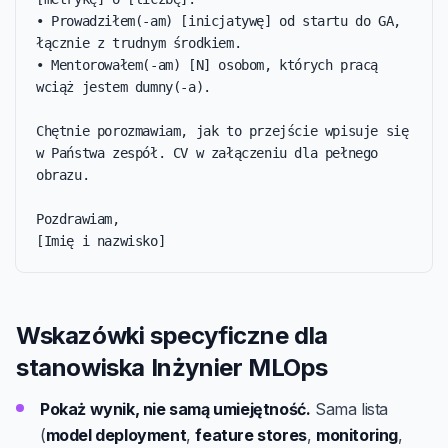
• Prowadziłem(-am) [inicjatywę] od startu do GA, 
łącznie z trudnym środkiem.

• Mentorowałem(-am) [N] osobom, których pracą 
wciąż jestem dumny(-a).

Chętnie porozmawiam, jak to przejście wpisuje się 
w Państwa zespół. CV w załączeniu dla pełnego 
obrazu.

Pozdrawiam,

[Imię i nazwisko]
Wskazówki specyficzne dla
stanowiska Inżynier MLOps
Pokaż wynik, nie samą umiejętność.
Sama lista
(
model deployment
,
feature stores
,
monitoring
,