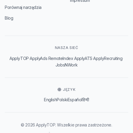
Impressum
Porównaj narzędzia
Blog
NASZA SIEĆ
·
·
·
·
·
ApplyTOP
ApplyAds
RemoteIndex
ApplyATS
ApplyRecruiting
JobsNWork
JĘZYK
English
Polski
Español
हिन्दी
© 2026 ApplyTOP. Wszelkie prawa zastrzeżone.