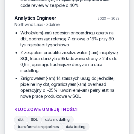
code review w zespole o 40%.
Analytics Engineer
2020 — 2023
Northwind Labs · zdalnie
Wdrożyłem(-am) redesign onboardingu oparty na
dbt, podnosząc retencję 7-dniową o 18% przy 80
tys. rejestracji tygodniowo.
Z zespołem produktu zrealizowałem(-am) inicjatywę
SQL, która obniżyła p95 ładowania strony z 2,4 s do
0,9 s, opierając trudniejsze decyzje na data
modelling.
Zmigrowałem(-am) 14 starszych usług do jednolitej
pipeline'iny dbt; ograniczyłem(-am) overhead
operacyjny o ~25% i uwolniłem(-am) pełny etat na
nowe prace produktowe w SQL.
KLUCZOWE UMIEJĘTNOŚCI
dbt
SQL
data modelling
transformation pipelines
data testing