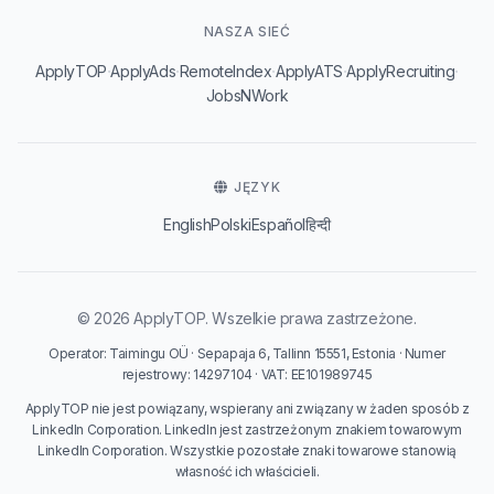
NASZA SIEĆ
·
·
·
·
·
ApplyTOP
ApplyAds
RemoteIndex
ApplyATS
ApplyRecruiting
JobsNWork
JĘZYK
English
Polski
Español
हिन्दी
© 2026 ApplyTOP. Wszelkie prawa zastrzeżone.
Operator: Taimingu OÜ · Sepapaja 6, Tallinn 15551, Estonia · Numer
rejestrowy: 14297104 · VAT: EE101989745
ApplyTOP nie jest powiązany, wspierany ani związany w żaden sposób z
LinkedIn Corporation. LinkedIn jest zastrzeżonym znakiem towarowym
LinkedIn Corporation. Wszystkie pozostałe znaki towarowe stanowią
własność ich właścicieli.