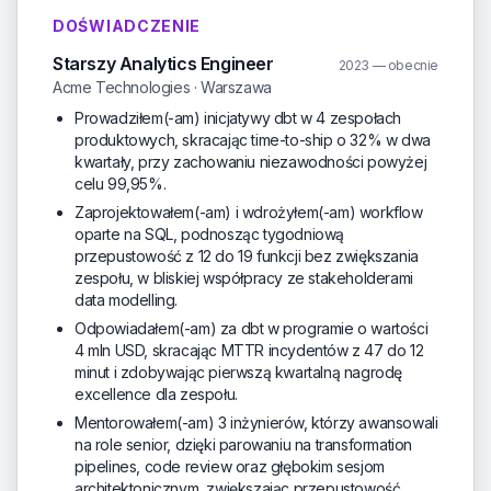
DOŚWIADCZENIE
Starszy Analytics Engineer
2023 — obecnie
Acme Technologies · Warszawa
Prowadziłem(-am) inicjatywy dbt w 4 zespołach
produktowych, skracając time-to-ship o 32% w dwa
kwartały, przy zachowaniu niezawodności powyżej
celu 99,95%.
Zaprojektowałem(-am) i wdrożyłem(-am) workflow
oparte na SQL, podnosząc tygodniową
przepustowość z 12 do 19 funkcji bez zwiększania
zespołu, w bliskiej współpracy ze stakeholderami
data modelling.
Odpowiadałem(-am) za dbt w programie o wartości
4 mln USD, skracając MTTR incydentów z 47 do 12
minut i zdobywając pierwszą kwartalną nagrodę
excellence dla zespołu.
Mentorowałem(-am) 3 inżynierów, którzy awansowali
na role senior, dzięki parowaniu na transformation
pipelines, code review oraz głębokim sesjom
architektonicznym, zwiększając przepustowość