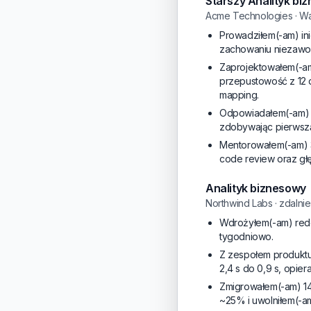
Starszy Analityk bi
Acme Technologies · W
Prowadziłem(-am) in
zachowaniu niezawo
Zaprojektowałem(-am
przepustowość z 12 d
mapping.
Odpowiadałem(-am) z
zdobywając pierwszą
Mentorowałem(-am) 3 
code review oraz gł
Analityk biznesowy
Northwind Labs · zdalnie
Wdrożyłem(-am) rede
tygodniowo.
Z zespołem produktu 
2,4 s do 0,9 s, opie
Zmigrowałem(-am) 14 
~25% i uwolniłem(-a