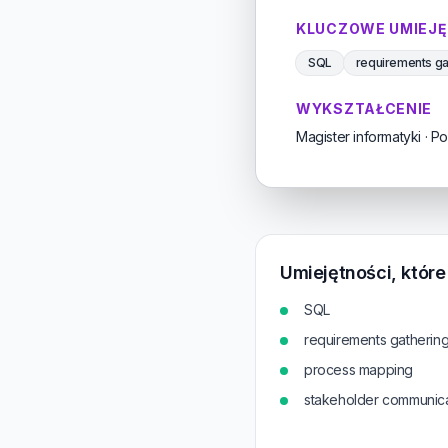
KLUCZOWE UMIEJĘ
SQL
requirements ga
WYKSZTAŁCENIE
Magister informatyki · P
Umiejętności, któr
SQL
requirements gatherin
process mapping
stakeholder communica