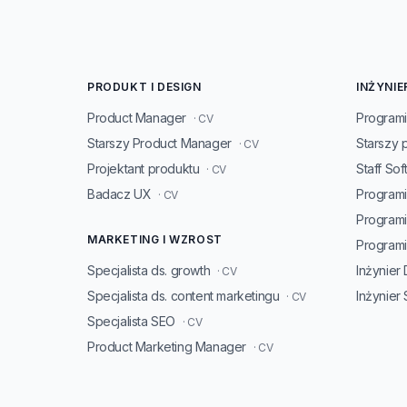
PRODUKT I DESIGN
INŻYNIE
Product Manager
Programi
· CV
Starszy Product Manager
Starszy 
· CV
Projektant produktu
Staff So
· CV
Badacz UX
Programi
· CV
Program
MARKETING I WZROST
Programis
Specjalista ds. growth
Inżynier
· CV
Specjalista ds. content marketingu
Inżynier
· CV
Specjalista SEO
· CV
Product Marketing Manager
· CV