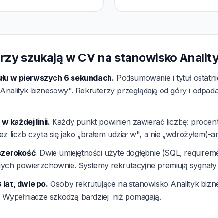
rzy szukają w CV na stanowisko Analit
łu w pierwszych 6 sekundach.
Podsumowanie i tytuł ostatn
nalityk biznesowy". Rekruterzy przeglądają od góry i odpadają
 każdej linii.
Każdy punkt powinien zawierać liczbę: procent
ez liczb czyta się jako „brałem udział w", a nie „wdrożyłem(-a
 szerokość.
Dwie umiejętności użyte dogłębnie (SQL, requiremen
nych powierzchownie. Systemy rekrutacyjne premiują sygnały 
 lat, dwie po.
Osoby rekrutujące na stanowisko Analityk biz
i. Wypełniacze szkodzą bardziej, niż pomagają.