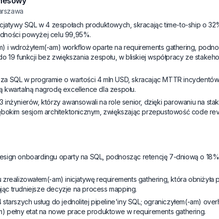
znesowy
arszawa
icjatywy SQL w 4 zespołach produktowych, skracając time-to-ship o 32
dności powyżej celu 99,95%.
) i wdrożyłem(-am) workflow oparte na requirements gathering, podn
o 19 funkcji bez zwiększania zespołu, w bliskiej współpracy ze stakeh
a SQL w programie o wartości 4 mln USD, skracając MTTR incydentów z
 kwartalną nagrodę excellence dla zespołu.
inżynierów, którzy awansowali na role senior, dzięki parowaniu na sta
ębokim sesjom architektonicznym, zwiększając przepustowość code re
sign onboardingu oparty na SQL, podnosząc retencję 7-dniową o 18% pr
zrealizowałem(-am) inicjatywę requirements gathering, która obniżyła 
rając trudniejsze decyzje na process mapping.
starszych usług do jednolitej pipeline'iny SQL; ograniczyłem(-am) ove
m) pełny etat na nowe prace produktowe w requirements gathering.