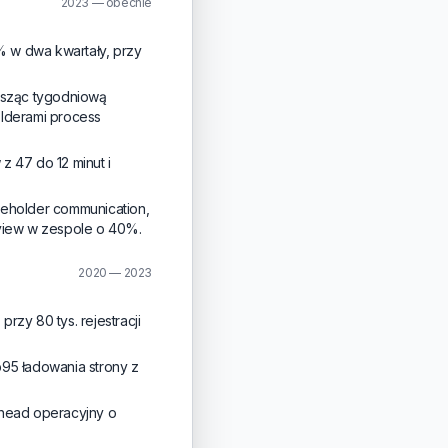
2023 — obecnie
% w dwa kwartały, przy
osząc tygodniową
olderami process
 47 do 12 minut i
keholder communication,
view w zespole o 40%.
2020 — 2023
zy 80 tys. rejestracji
p95 ładowania strony z
rhead operacyjny o