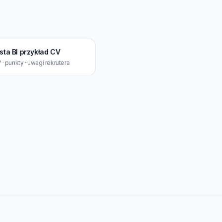
sta BI przykład CV
· punkty · uwagi rekrutera