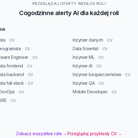
PRZEGLĄDAJ OFERTY WEDŁUG ROLI
Cogodzinne alerty AI dla każdej roli
RIA
sta
Inżynier danych
· CV
· CV
programista
Data Scientist
· CV
· CV
ftware Engineer
Inżynier ML
· CV
· CV
sta frontend
Inżynier AI
· CV
· CV
ista backend
Inżynier bezpieczeństwa
· CV
· CV
ta full-stack
Inżynier QA
· CV
· CV
 DevOps
Mobile Developer
· CV
· CV
 SRE
· CV
Zobacz wszystkie role →
Przeglądaj przykłady CV →