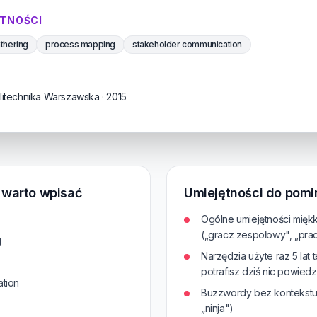
TNOŚCI
thering
process mapping
stakeholder communication
olitechnika Warszawska · 2015
e warto wpisać
Umiejętności do pomi
Ogólne umiejętności mięk
(„gracz zespołowy", „pra
g
Narzędzia użyte raz 5 lat 
potrafisz dziś nic powiedz
tion
Buzzwordy bez kontekstu („
„ninja")