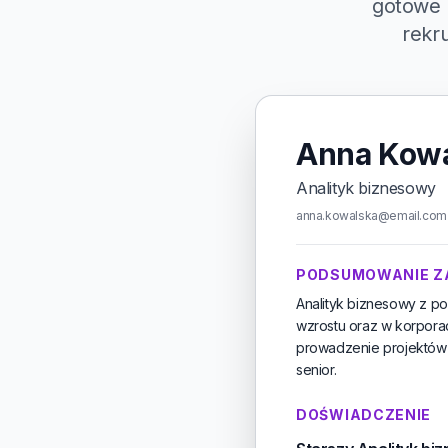
gotowe 
rekru
Anna Kow
Analityk biznesowy
anna.kowalska@email.com ·
PODSUMOWANIE 
Analityk biznesowy z p
wzrostu oraz w korpora
prowadzenie projektów 
senior.
DOŚWIADCZENIE