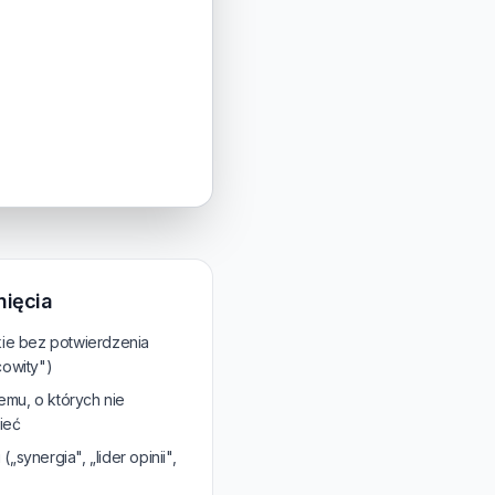
nięcia
kie bez potwierdzenia
cowity")
temu, o których nie
ieć
synergia", „lider opinii",