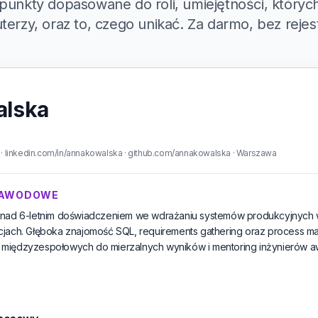
punkty dopasowane do roli, umiejętności, których
terzy, oraz to, czego unikać. Za darmo, bez rejest
alska
 linkedin.com/in/annakowalska · github.com/annakowalska · Warszawa
ZAWODOWE
onad 6-letnim doświadczeniem we wdrażaniu systemów produkcyjnych 
cjach. Głęboka znajomość SQL, requirements gathering oraz process m
międzyzespołowych do mierzalnych wyników i mentoring inżynierów a