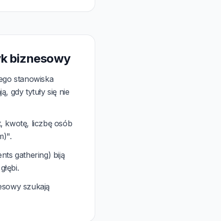
yk biznesowy
iego stanowiska
, gdy tytuły się nie
, kwotę, liczbę osób
m)".
ts gathering) biją
głębi.
nesowy szukają