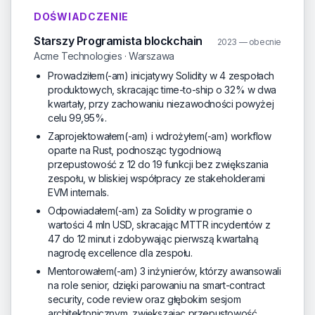
DOŚWIADCZENIE
Starszy Programista blockchain
2023 — obecnie
Acme Technologies · Warszawa
Prowadziłem(-am) inicjatywy Solidity w 4 zespołach
produktowych, skracając time-to-ship o 32% w dwa
kwartały, przy zachowaniu niezawodności powyżej
celu 99,95%.
Zaprojektowałem(-am) i wdrożyłem(-am) workflow
oparte na Rust, podnosząc tygodniową
przepustowość z 12 do 19 funkcji bez zwiększania
zespołu, w bliskiej współpracy ze stakeholderami
EVM internals.
Odpowiadałem(-am) za Solidity w programie o
wartości 4 mln USD, skracając MTTR incydentów z
47 do 12 minut i zdobywając pierwszą kwartalną
nagrodę excellence dla zespołu.
Mentorowałem(-am) 3 inżynierów, którzy awansowali
na role senior, dzięki parowaniu na smart-contract
security, code review oraz głębokim sesjom
architektonicznym, zwiększając przepustowość