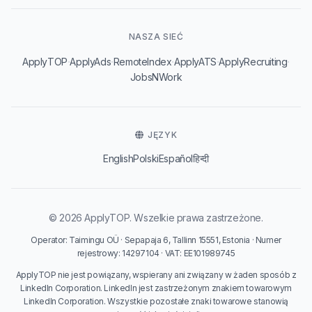
NASZA SIEĆ
·
·
·
·
·
ApplyTOP
ApplyAds
RemoteIndex
ApplyATS
ApplyRecruiting
JobsNWork
JĘZYK
English
Polski
Español
हिन्दी
© 2026 ApplyTOP. Wszelkie prawa zastrzeżone.
Operator: Taimingu OÜ · Sepapaja 6, Tallinn 15551, Estonia · Numer
rejestrowy: 14297104 · VAT: EE101989745
ApplyTOP nie jest powiązany, wspierany ani związany w żaden sposób z
LinkedIn Corporation. LinkedIn jest zastrzeżonym znakiem towarowym
LinkedIn Corporation. Wszystkie pozostałe znaki towarowe stanowią