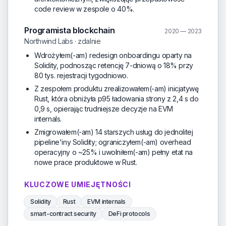
code review w zespole o 40%.
Programista blockchain
2020 — 2023
Northwind Labs · zdalnie
Wdrożyłem(-am) redesign onboardingu oparty na
Solidity, podnosząc retencję 7-dniową o 18% przy
80 tys. rejestracji tygodniowo.
Z zespołem produktu zrealizowałem(-am) inicjatywę
Rust, która obniżyła p95 ładowania strony z 2,4 s do
0,9 s, opierając trudniejsze decyzje na EVM
internals.
Zmigrowałem(-am) 14 starszych usług do jednolitej
pipeline'iny Solidity; ograniczyłem(-am) overhead
operacyjny o ~25% i uwolniłem(-am) pełny etat na
nowe prace produktowe w Rust.
KLUCZOWE UMIEJĘTNOŚCI
Solidity
Rust
EVM internals
smart-contract security
DeFi protocols