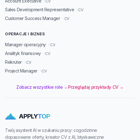
Account Executive
· CV
Sales Development Representative
· CV
Customer Success Manager
· CV
OPERACJE I BIZNES
Manager operacyjny
· CV
Analityk finansowy
· CV
Rekruter
· CV
Project Manager
· CV
Zobacz wszystkie role →
Przeglądaj przykłady CV →
APPLY
TOP
Twój asystent AI w szukaniu pracy: cogodzinne
dopasowane oferty, kreator CV z AI, błyskawiczne