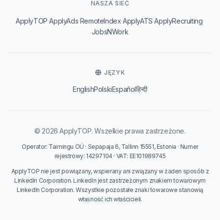
NASZA SIEĆ
·
·
·
·
·
ApplyTOP
ApplyAds
RemoteIndex
ApplyATS
ApplyRecruiting
JobsNWork
JĘZYK
English
Polski
Español
हिन्दी
© 2026 ApplyTOP. Wszelkie prawa zastrzeżone.
Operator: Taimingu OÜ · Sepapaja 6, Tallinn 15551, Estonia · Numer
rejestrowy: 14297104 · VAT: EE101989745
ApplyTOP nie jest powiązany, wspierany ani związany w żaden sposób z
LinkedIn Corporation. LinkedIn jest zastrzeżonym znakiem towarowym
LinkedIn Corporation. Wszystkie pozostałe znaki towarowe stanowią
własność ich właścicieli.