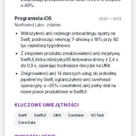
o 40%.
Programista iOS
2020 — 2023
Northwind Labs · zdalnie
Wdrożyłem(-am) redesign onboardingu oparty na
Swift, podnosząc retencję 7-dniową o 18% przy 80
tys. rejestracji tygodniowo.
Z zespołem produktu zrealizowałem(-am) inicjatywę
SwiftUI, która obniżyła p95 ładowania strony z 2,4 s
do 0,9 s, opierając trudniejsze decyzje na UIKit.
Zmigrowałem(-am) 14 starszych usług do jednolitej
pipeline'iny Swift; ograniczyłem(-am) overhead
operacyjny o ~25% i uwolniłem(-am) pełny etat na
nowe prace produktowe w SwiftUI.
KLUCZOWE UMIEJĘTNOŚCI
Swift
SwiftUI
UIKit
Combine
XCTest
Core Data