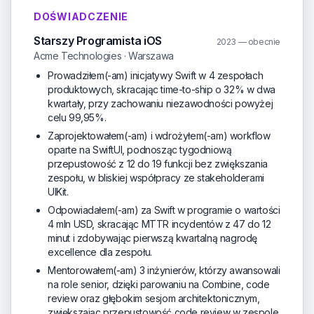
DOŚWIADCZENIE
Starszy Programista iOS
2023 — obecnie
Acme Technologies · Warszawa
Prowadziłem(-am) inicjatywy Swift w 4 zespołach
produktowych, skracając time-to-ship o 32% w dwa
kwartały, przy zachowaniu niezawodności powyżej
celu 99,95%.
Zaprojektowałem(-am) i wdrożyłem(-am) workflow
oparte na SwiftUI, podnosząc tygodniową
przepustowość z 12 do 19 funkcji bez zwiększania
zespołu, w bliskiej współpracy ze stakeholderami
UIKit.
Odpowiadałem(-am) za Swift w programie o wartości
4 mln USD, skracając MTTR incydentów z 47 do 12
minut i zdobywając pierwszą kwartalną nagrodę
excellence dla zespołu.
Mentorowałem(-am) 3 inżynierów, którzy awansowali
na role senior, dzięki parowaniu na Combine, code
review oraz głębokim sesjom architektonicznym,
zwiększając przepustowość code review w zespole