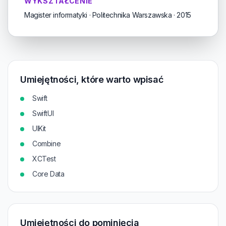
WYKSZTAŁCENIE
Magister informatyki · Politechnika Warszawska · 2015
Umiejętności, które warto wpisać
Swift
SwiftUI
UIKit
Combine
XCTest
Core Data
Umiejętności do pominięcia