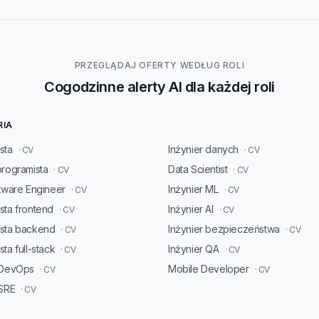
PRZEGLĄDAJ OFERTY WEDŁUG ROLI
Cogodzinne alerty AI dla każdej roli
RIA
sta
Inżynier danych
· CV
· CV
programista
Data Scientist
· CV
· CV
ftware Engineer
Inżynier ML
· CV
· CV
sta frontend
Inżynier AI
· CV
· CV
ista backend
Inżynier bezpieczeństwa
· CV
· CV
ta full-stack
Inżynier QA
· CV
· CV
 DevOps
Mobile Developer
· CV
· CV
 SRE
· CV