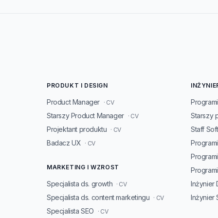
PRODUKT I DESIGN
INŻYNIE
Product Manager
Programi
· CV
Starszy Product Manager
Starszy 
· CV
Projektant produktu
Staff So
· CV
Badacz UX
Programi
· CV
Program
MARKETING I WZROST
Programis
Specjalista ds. growth
Inżynier
· CV
Specjalista ds. content marketingu
Inżynier
· CV
Specjalista SEO
· CV