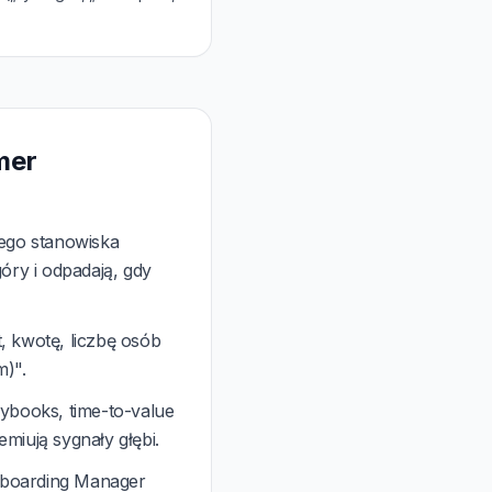
mer
iego stanowiska
ry i odpadają, gdy
, kwotę, liczbę osób
m)".
ybooks, time-to-value
miują sygnały głębi.
nboarding Manager