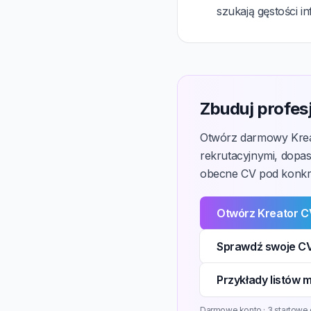
szukają gęstości i
Zbuduj profes
Otwórz darmowy Kreat
rekrutacyjnymi, dopa
obecne CV pod konkre
Otwórz Kreator 
Sprawdź swoje CV
Przykłady listów
Darmowe konto · 3 startowe 