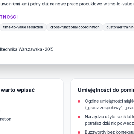
 uwolniłem(-am) pełny etat na nowe prace produktowe w time-to-value 
TNOŚCI
time-to-value reduction
cross-functional coordination
customer trainin
olitechnika Warszawska · 2015
e warto wpisać
Umiejętności do pomi
Ogólne umiejętności mięk
(„gracz zespołowy", „pra
n
Narzędzia użyte raz 5 lat 
nation
potrafisz dziś nic powiedz
Buzzwordy bez kontekstu („