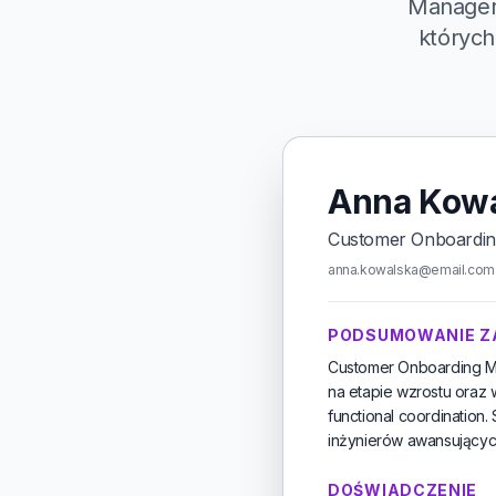
Manager,
których
Anna Kow
Customer Onboardi
anna.kowalska@email.com ·
PODSUMOWANIE 
Customer Onboarding M
na etapie wzrostu oraz 
functional coordinatio
inżynierów awansujących
DOŚWIADCZENIE