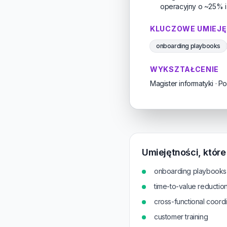
operacyjny o ~25% i
KLUCZOWE UMIEJĘ
onboarding playbooks
WYKSZTAŁCENIE
Magister informatyki · P
Umiejętności, któr
onboarding playbooks
time-to-value reductio
cross-functional coordi
customer training