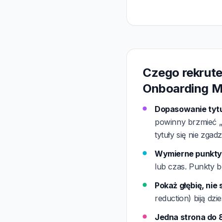
Czego rekrut
Onboarding 
Dopasowanie tytu
powinny brzmieć „
tytuły się nie zgadz
Wymierne punkty w
lub czas. Punkty b
Pokaż głębię, nie
reduction) biją dz
Jedna strona do 8