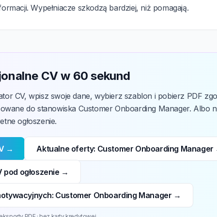
nformacji. Wypełniacze szkodzą bardziej, niż pomagają.
jonalne CV w 60 sekund
or CV, wpisz swoje dane, wybierz szablon i pobierz PDF zg
sowane do stanowiska Customer Onboarding Manager. Albo na
tne ogłoszenie.
CV →
Aktualne oferty: Customer Onboarding Manager
 pod ogłoszenie →
 motywacyjnych: Customer Onboarding Manager →
eksporty PDF · bez karty kredytowej.