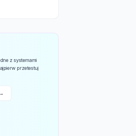
odne z systemami
jpierw przetestuj
 →