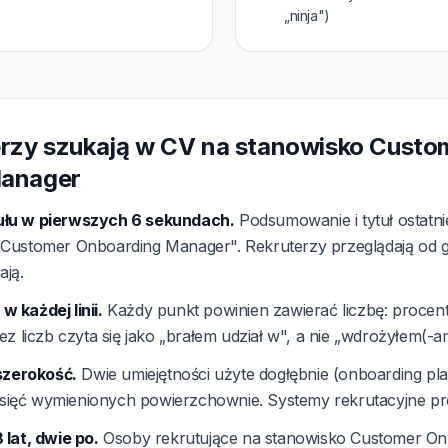
„ninja")
erzy szukają w CV na stanowisko Custo
Manager
łu w pierwszych 6 sekundach.
Podsumowanie i tytuł ostatn
Customer Onboarding Manager". Rekruterzy przeglądają od gó
ają.
 każdej linii.
Każdy punkt powinien zawierać liczbę: procent
ez liczb czyta się jako „brałem udział w", a nie „wdrożyłem(-a
 szerokość.
Dwie umiejętności użyte dogłębnie (onboarding pla
iesięć wymienionych powierzchownie. Systemy rekrutacyjne pre
 lat, dwie po.
Osoby rekrutujące na stanowisko Customer O