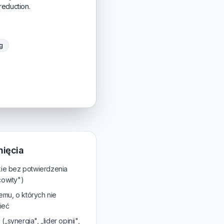
reduction.
g
nięcia
kie bez potwierdzenia
cowity")
temu, o których nie
ieć
synergia", „lider opinii",