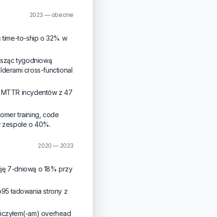
2023 — obecnie
 time-to-ship o 32% w
osząc tygodniową
lderami cross-functional
c MTTR incydentów z 47
omer training, code
w zespole o 40%.
2020 — 2023
ję 7-dniową o 18% przy
p95 ładowania strony z
aniczyłem(-am) overhead