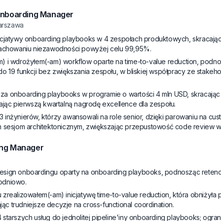
Onboarding Manager
arszawa
icjatywy onboarding playbooks w 4 zespołach produktowych, skracając
zachowaniu niezawodności powyżej celu 99,95%.
) i wdrożyłem(-am) workflow oparte na time-to-value reduction, podn
o 19 funkcji bez zwiększania zespołu, w bliskiej współpracy ze stakeho
a onboarding playbooks w programie o wartości 4 mln USD, skracają
ając pierwszą kwartalną nagrodę excellence dla zespołu.
inżynierów, którzy awansowali na role senior, dzięki parowaniu na cust
m sesjom architektonicznym, zwiększając przepustowość code review 
ng Manager
sign onboardingu oparty na onboarding playbooks, podnosząc retenc
godniowo.
zrealizowałem(-am) inicjatywę time-to-value reduction, która obniżyła 
ając trudniejsze decyzje na cross-functional coordination.
starszych usług do jednolitej pipeline'iny onboarding playbooks; ogr