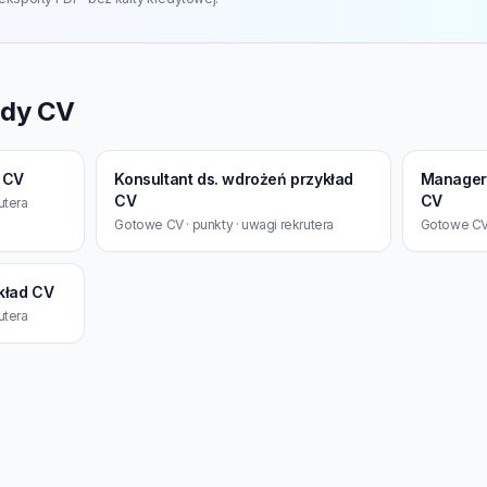
ady CV
d CV
Konsultant ds. wdrożeń przykład
Manager 
CV
CV
utera
Gotowe CV · punkty · uwagi rekrutera
Gotowe CV 
kład CV
utera