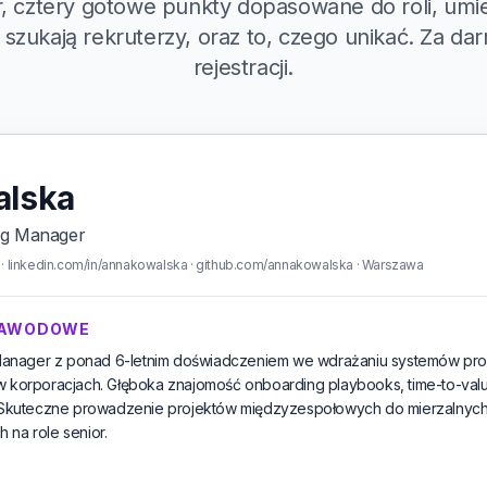
 cztery gotowe punkty dopasowane do roli, umie
 szukają rekruterzy, oraz to, czego unikać. Za da
rejestracji.
alska
ng Manager
 linkedin.com/in/annakowalska · github.com/annakowalska · Warszawa
ZAWODOWE
anager z ponad 6-letnim doświadczeniem we wdrażaniu systemów pro
w korporacjach. Głęboka znajomość onboarding playbooks, time-to-valu
n. Skuteczne prowadzenie projektów międzyzespołowych do mierzalnych
 na role senior.