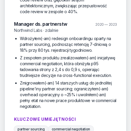
architektonicznym, zwiększając przepustowość
code review w zespole o 40%.
Manager ds. partnerstw
2020 — 2023
Northwind Labs · zdalnie
Wdrożyłem(-am) redesign onboardingu oparty na
partner sourcing, podnosząc retencję 7-dniową o
18% przy 80 tys. rejestracji tygodniowo.
Z zespołem produktu zrealizowałem(-am) inicjatywę
commercial negotiation, która obniżyła p95
ładowania strony z 2,4 s do 0,9 s, opierając
trudniejsze decyzje na cross-functional execution.
Zmigrowałem(-am) 14 starszych usług do jednolitej
pipeline'iny partner sourcing; ograniczyłem(-am)
overhead operacyjny o ~25% i uwolniłem(-am)
pełny etat na nowe prace produktowe w commercial
negotiation.
KLUCZOWE UMIEJĘTNOŚCI
partner sourcing
commercial negotiation