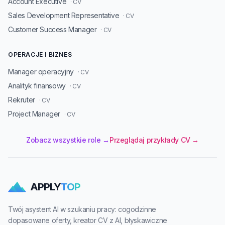
Account Executive
· CV
Sales Development Representative
· CV
Customer Success Manager
· CV
OPERACJE I BIZNES
Manager operacyjny
· CV
Analityk finansowy
· CV
Rekruter
· CV
Project Manager
· CV
Zobacz wszystkie role →
Przeglądaj przykłady CV →
APPLY
TOP
Twój asystent AI w szukaniu pracy: cogodzinne
dopasowane oferty, kreator CV z AI, błyskawiczne