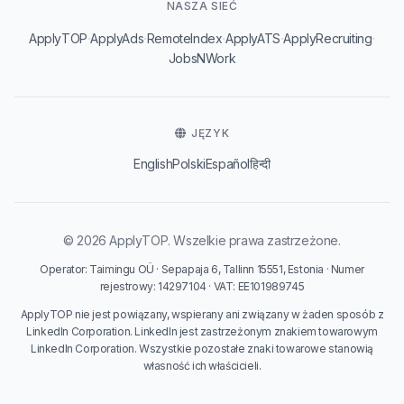
NASZA SIEĆ
·
·
·
·
·
ApplyTOP
ApplyAds
RemoteIndex
ApplyATS
ApplyRecruiting
JobsNWork
JĘZYK
English
Polski
Español
हिन्दी
© 2026 ApplyTOP. Wszelkie prawa zastrzeżone.
Operator: Taimingu OÜ · Sepapaja 6, Tallinn 15551, Estonia · Numer
rejestrowy: 14297104 · VAT: EE101989745
ApplyTOP nie jest powiązany, wspierany ani związany w żaden sposób z
LinkedIn Corporation. LinkedIn jest zastrzeżonym znakiem towarowym
LinkedIn Corporation. Wszystkie pozostałe znaki towarowe stanowią
własność ich właścicieli.