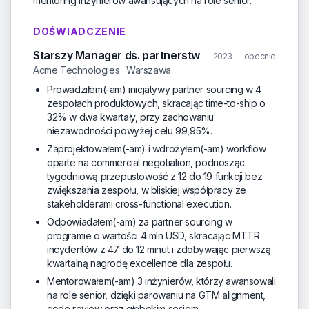
mentoring inżynierów awansujących na role senior.
DOŚWIADCZENIE
Starszy Manager ds. partnerstw
2023 — obecnie
Acme Technologies · Warszawa
Prowadziłem(-am) inicjatywy partner sourcing w 4
zespołach produktowych, skracając time-to-ship o
32% w dwa kwartały, przy zachowaniu
niezawodności powyżej celu 99,95%.
Zaprojektowałem(-am) i wdrożyłem(-am) workflow
oparte na commercial negotiation, podnosząc
tygodniową przepustowość z 12 do 19 funkcji bez
zwiększania zespołu, w bliskiej współpracy ze
stakeholderami cross-functional execution.
Odpowiadałem(-am) za partner sourcing w
programie o wartości 4 mln USD, skracając MTTR
incydentów z 47 do 12 minut i zdobywając pierwszą
kwartalną nagrodę excellence dla zespołu.
Mentorowałem(-am) 3 inżynierów, którzy awansowali
na role senior, dzięki parowaniu na GTM alignment,
code review oraz głębokim sesjom