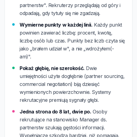
partnerstw". Rekruterzy przeglądają od góry i
odpadają, gdy tytuły się nie zgadzają.
Wymierne punkty w każdej linii.
Każdy punkt
powinien zawierać liczbę: procent, kwotę,
liczbę osób lub czas. Punkty bez liczb czyta się
jako „brałem udział w", a nie „wdrożyłem(-
am)".
Pokaż głębię, nie szerokość.
Dwie
umiejętności użyte dogłębnie (partner sourcing,
commercial negotiation) biją dziesięć
wymienionych powierzchownie. Systemy
rekrutacyjne premiują sygnały głębi.
Jedna strona do 8 lat, dwie po.
Osoby
rekrutujące na stanowisko Manager ds.
partnerstw szukają gęstości informacji.
Wypełniacze szkodzą bardziej, niż pomagają.