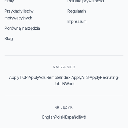
Firmy
Polityka prywatności
Przykłady listów
Regulamin
motywacyjnych
Impressum
Porównaj narzędzia
Blog
NASZA SIEĆ
·
·
·
·
·
ApplyTOP
ApplyAds
RemoteIndex
ApplyATS
ApplyRecruiting
JobsNWork
JĘZYK
English
Polski
Español
हिन्दी