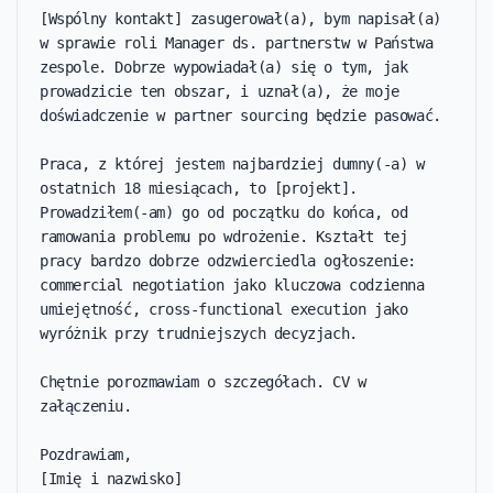
[Wspólny kontakt] zasugerował(a), bym napisał(a) 
w sprawie roli Manager ds. partnerstw w Państwa 
zespole. Dobrze wypowiadał(a) się o tym, jak 
prowadzicie ten obszar, i uznał(a), że moje 
doświadczenie w partner sourcing będzie pasować.

Praca, z której jestem najbardziej dumny(-a) w 
ostatnich 18 miesiącach, to [projekt]. 
Prowadziłem(-am) go od początku do końca, od 
ramowania problemu po wdrożenie. Kształt tej 
pracy bardzo dobrze odzwierciedla ogłoszenie: 
commercial negotiation jako kluczowa codzienna 
umiejętność, cross-functional execution jako 
wyróżnik przy trudniejszych decyzjach.

Chętnie porozmawiam o szczegółach. CV w 
załączeniu.

Pozdrawiam,

[Imię i nazwisko]