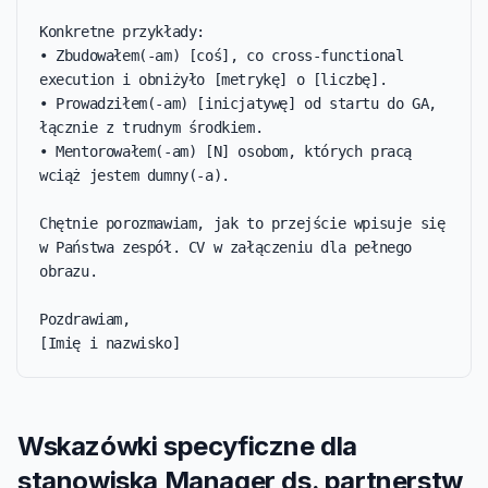
Konkretne przykłady:

• Zbudowałem(-am) [coś], co cross-functional 
execution i obniżyło [metrykę] o [liczbę].

• Prowadziłem(-am) [inicjatywę] od startu do GA, 
łącznie z trudnym środkiem.

• Mentorowałem(-am) [N] osobom, których pracą 
wciąż jestem dumny(-a).

Chętnie porozmawiam, jak to przejście wpisuje się 
w Państwa zespół. CV w załączeniu dla pełnego 
obrazu.

Pozdrawiam,

[Imię i nazwisko]
Wskazówki specyficzne dla
stanowiska Manager ds. partnerstw