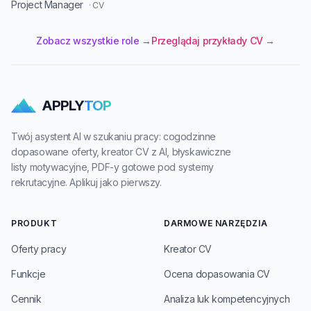
Project Manager
· CV
Zobacz wszystkie role →
Przeglądaj przykłady CV →
APPLY
TOP
Twój asystent AI w szukaniu pracy: cogodzinne
dopasowane oferty, kreator CV z AI, błyskawiczne
listy motywacyjne, PDF-y gotowe pod systemy
rekrutacyjne. Aplikuj jako pierwszy.
PRODUKT
DARMOWE NARZĘDZIA
Oferty pracy
Kreator CV
Funkcje
Ocena dopasowania CV
Cennik
Analiza luk kompetencyjnych