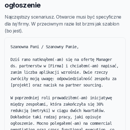
ogłoszenie
Najczęstszy scenariusz. Otwarcie musi być specyficzne
dla
tej
firmy. W przeciwnym razie list brzmi jak szablon
(bo jest).
Szanowna Pani / Szanowny Panie,

Dziś rano natknąłem(-am) się na ofertę Manager 
ds. partnerstw w [Firma] i chciałem(-am) napisać, 
zanim liczba aplikacji wzrośnie. Dwie rzeczy 
zwróciły moją uwagę: odpowiedzialność zespołu za 
[projekt] oraz nacisk na partner sourcing.

W poprzedniej roli prowadziłem(-am) inicjatywę 
między zespołami, która zakończyła się 30% 
redukcją [metryki] w ciągu dwóch kwartałów. 
Dokładnie taki rodzaj pracy, jaki opisuje 
ogłoszenie. Mocno polegałem(-am) na commercial 
negotiation oraz cross-functional execution, co 