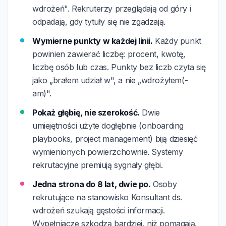
wdrożeń". Rekruterzy przeglądają od góry i
odpadają, gdy tytuły się nie zgadzają.
Wymierne punkty w każdej linii.
Każdy punkt
powinien zawierać liczbę: procent, kwotę,
liczbę osób lub czas. Punkty bez liczb czyta się
jako „brałem udział w", a nie „wdrożyłem(-
am)".
Pokaż głębię, nie szerokość.
Dwie
umiejętności użyte dogłębnie (onboarding
playbooks, project management) biją dziesięć
wymienionych powierzchownie. Systemy
rekrutacyjne premiują sygnały głębi.
Jedna strona do 8 lat, dwie po.
Osoby
rekrutujące na stanowisko Konsultant ds.
wdrożeń szukają gęstości informacji.
Wypełniacze szkodzą bardziej, niż pomagają.