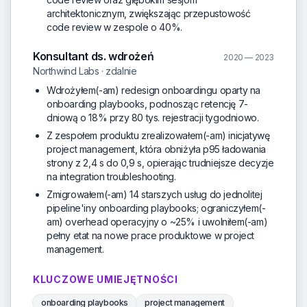
architektonicznym, zwiększając przepustowość
code review w zespole o 40%.
Konsultant ds. wdrożeń
2020 — 2023
Northwind Labs · zdalnie
Wdrożyłem(-am) redesign onboardingu oparty na
onboarding playbooks, podnosząc retencję 7-
dniową o 18% przy 80 tys. rejestracji tygodniowo.
Z zespołem produktu zrealizowałem(-am) inicjatywę
project management, która obniżyła p95 ładowania
strony z 2,4 s do 0,9 s, opierając trudniejsze decyzje
na integration troubleshooting.
Zmigrowałem(-am) 14 starszych usług do jednolitej
pipeline'iny onboarding playbooks; ograniczyłem(-
am) overhead operacyjny o ~25% i uwolniłem(-am)
pełny etat na nowe prace produktowe w project
management.
KLUCZOWE UMIEJĘTNOŚCI
onboarding playbooks
project management