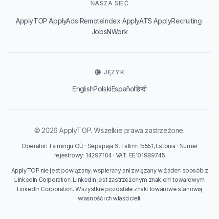
NASZA SIEĆ
·
·
·
·
·
ApplyTOP
ApplyAds
RemoteIndex
ApplyATS
ApplyRecruiting
JobsNWork
JĘZYK
English
Polski
Español
हिन्दी
© 2026 ApplyTOP. Wszelkie prawa zastrzeżone.
Operator: Taimingu OÜ · Sepapaja 6, Tallinn 15551, Estonia · Numer
rejestrowy: 14297104 · VAT: EE101989745
ApplyTOP nie jest powiązany, wspierany ani związany w żaden sposób z
LinkedIn Corporation. LinkedIn jest zastrzeżonym znakiem towarowym
LinkedIn Corporation. Wszystkie pozostałe znaki towarowe stanowią
własność ich właścicieli.