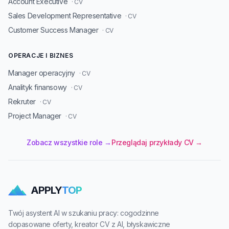
Account Executive
· CV
Sales Development Representative
· CV
Customer Success Manager
· CV
OPERACJE I BIZNES
Manager operacyjny
· CV
Analityk finansowy
· CV
Rekruter
· CV
Project Manager
· CV
Zobacz wszystkie role →
Przeglądaj przykłady CV →
APPLY
TOP
Twój asystent AI w szukaniu pracy: cogodzinne
dopasowane oferty, kreator CV z AI, błyskawiczne