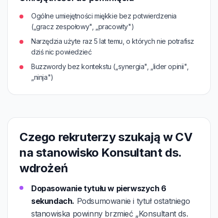
Ogólne umiejętności miękkie bez potwierdzenia
(„gracz zespołowy", „pracowity")
Narzędzia użyte raz 5 lat temu, o których nie potrafisz
dziś nic powiedzieć
Buzzwordy bez kontekstu („synergia", „lider opinii",
„ninja")
Czego rekruterzy szukają w CV
na stanowisko Konsultant ds.
wdrożeń
Dopasowanie tytułu w pierwszych 6
sekundach.
Podsumowanie i tytuł ostatniego
stanowiska powinny brzmieć „Konsultant ds.