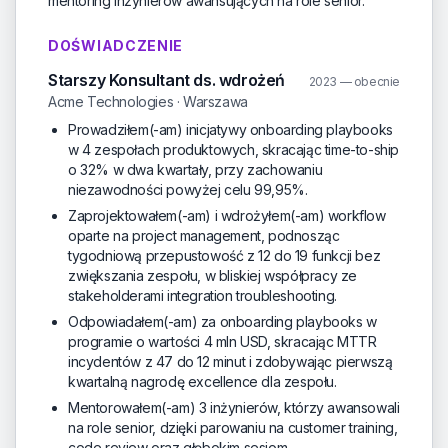
mentoring inżynierów awansujących na role senior.
DOŚWIADCZENIE
Starszy Konsultant ds. wdrożeń
2023 — obecnie
Acme Technologies · Warszawa
Prowadziłem(-am) inicjatywy onboarding playbooks
w 4 zespołach produktowych, skracając time-to-ship
o 32% w dwa kwartały, przy zachowaniu
niezawodności powyżej celu 99,95%.
Zaprojektowałem(-am) i wdrożyłem(-am) workflow
oparte na project management, podnosząc
tygodniową przepustowość z 12 do 19 funkcji bez
zwiększania zespołu, w bliskiej współpracy ze
stakeholderami integration troubleshooting.
Odpowiadałem(-am) za onboarding playbooks w
programie o wartości 4 mln USD, skracając MTTR
incydentów z 47 do 12 minut i zdobywając pierwszą
kwartalną nagrodę excellence dla zespołu.
Mentorowałem(-am) 3 inżynierów, którzy awansowali
na role senior, dzięki parowaniu na customer training,
code review oraz głębokim sesjom