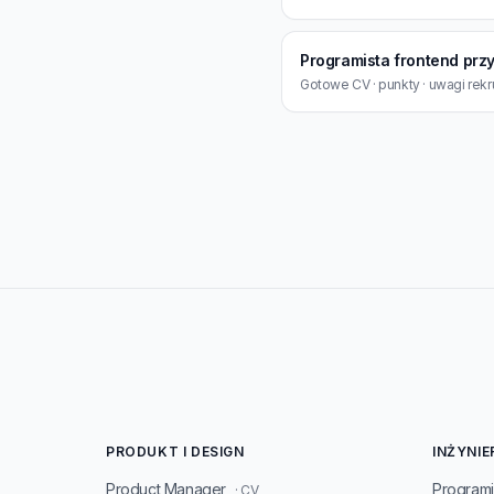
Programista frontend prz
Gotowe CV · punkty · uwagi rekr
PRODUKT I DESIGN
INŻYNIE
Product Manager
Programi
· CV