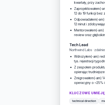
kwartały, przy zach
Zaprojektowałem(-am
12 do 19 funkcji bez 
Odpowiadałem(-am) z
12 minut i zdobywają
Mentorowałem(-am) 3 
review oraz głęboki
Tech Lead
Northwind Labs · zdalnie
Wdrożyłem(-am) rede
tys. rejestracji tygod
Z zespołem produktu 
opierając trudniejsze
Zmigrowałem(-am) 14 
operacyjny o ~25% i
KLUCZOWE UMIEJĘ
technical direction
me