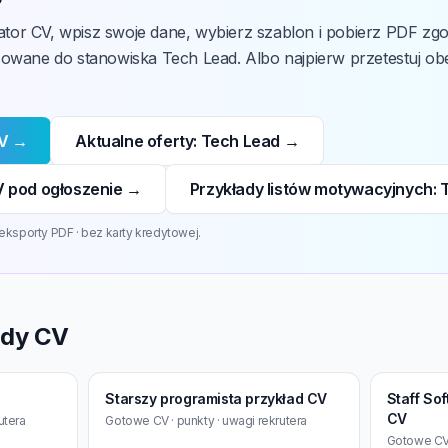
or CV, wpisz swoje dane, wybierz szablon i pobierz PDF zg
sowane do stanowiska Tech Lead. Albo najpierw przetestuj o
CV →
Aktualne oferty: Tech Lead →
 pod ogłoszenie →
Przykłady listów motywacyjnych:
eksporty PDF · bez karty kredytowej.
ady CV
Starszy programista przykład CV
Staff So
CV
utera
Gotowe CV · punkty · uwagi rekrutera
Gotowe CV 