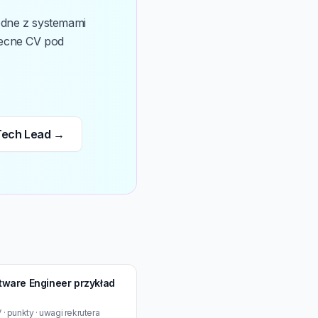
odne z systemami
becne CV pod
 Tech Lead →
ftware Engineer przykład
· punkty · uwagi rekrutera