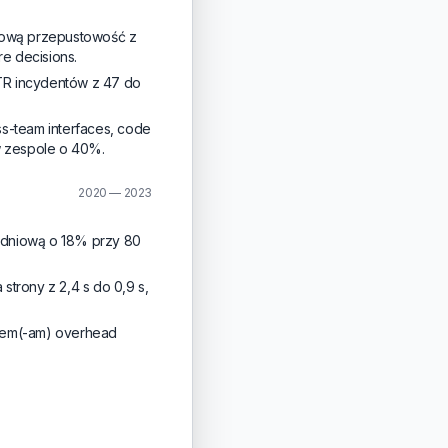
iową przepustowość z
re decisions.
TTR incydentów z 47 do
ss-team interfaces, code
w zespole o 40%.
2020 — 2023
7-dniową o 18% przy 80
strony z 2,4 s do 0,9 s,
zyłem(-am) overhead