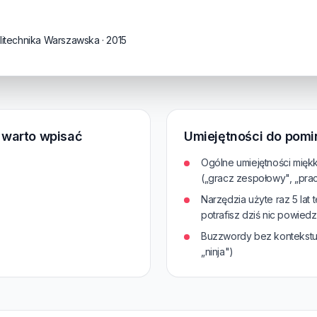
olitechnika Warszawska · 2015
e warto wpisać
Umiejętności do pomi
Ogólne umiejętności mięk
(„gracz zespołowy", „pra
Narzędzia użyte raz 5 lat 
potrafisz dziś nic powiedz
Buzzwordy bez kontekstu („
„ninja")