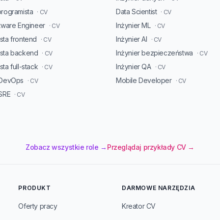
programista
Data Scientist
· CV
· CV
ftware Engineer
Inżynier ML
· CV
· CV
sta frontend
Inżynier AI
· CV
· CV
ista backend
Inżynier bezpieczeństwa
· CV
· CV
ta full-stack
Inżynier QA
· CV
· CV
 DevOps
Mobile Developer
· CV
· CV
 SRE
· CV
Zobacz wszystkie role →
Przeglądaj przykłady CV →
PRODUKT
DARMOWE NARZĘDZIA
Oferty pracy
Kreator CV