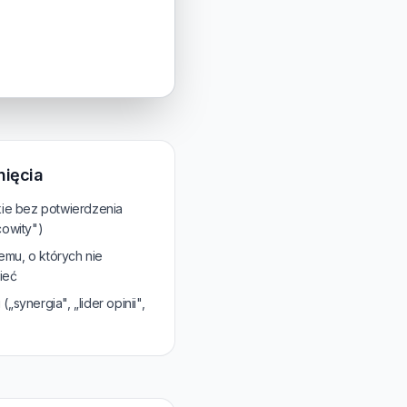
nięcia
kie bez potwierdzenia
cowity")
temu, o których nie
ieć
synergia", „lider opinii",