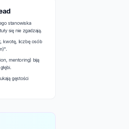
Lead
iego stanowiska
ły się nie zgadzają.
, kwotę, liczbę osób
m)".
ion, mentoring) biją
głębi.
kają gęstości