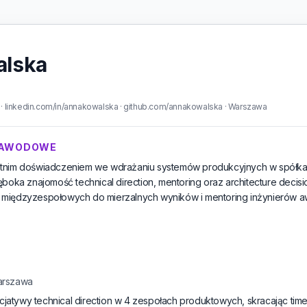
alska
 linkedin.com/in/annakowalska · github.com/annakowalska · Warszawa
ZAWODOWE
tnim doświadczeniem we wdrażaniu systemów produkcyjnych w spółkac
ęboka znajomość technical direction, mentoring oraz architecture decis
międzyzespołowych do mierzalnych wyników i mentoring inżynierów a
arszawa
cjatywy technical direction w 4 zespołach produktowych, skracając ti