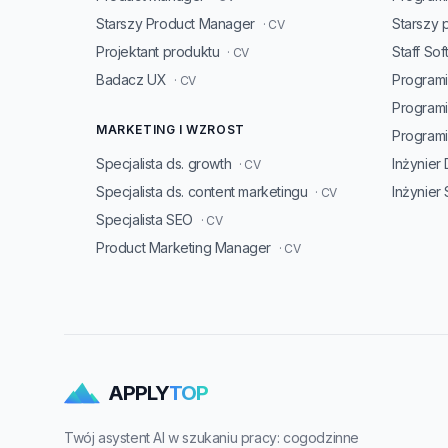
Starszy Product Manager
Starszy 
· CV
Projektant produktu
Staff So
· CV
Badacz UX
Programi
· CV
Program
MARKETING I WZROST
Programis
Specjalista ds. growth
Inżynier
· CV
Specjalista ds. content marketingu
Inżynier
· CV
Specjalista SEO
· CV
Product Marketing Manager
· CV
APPLY
TOP
Twój asystent AI w szukaniu pracy: cogodzinne