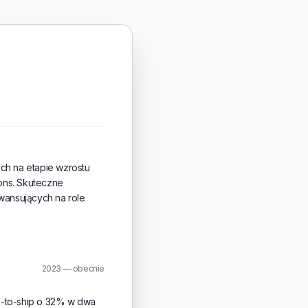
h na etapie wzrostu
ions. Skuteczne
wansujących na role
2023 — obecnie
me-to-ship o 32% w dwa