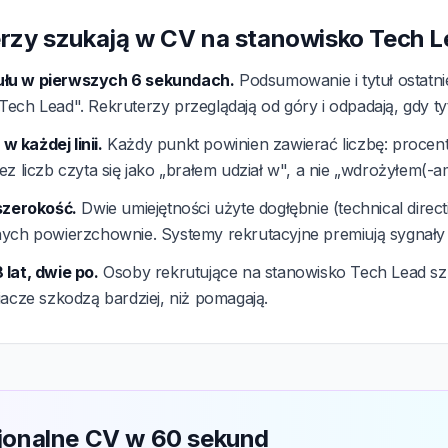
rzy szukają w CV na stanowisko Tech 
łu w pierwszych 6 sekundach.
Podsumowanie i tytuł ostatn
ech Lead". Rekruterzy przeglądają od góry i odpadają, gdy tytu
 każdej linii.
Każdy punkt powinien zawierać liczbę: procent
ez liczb czyta się jako „brałem udział w", a nie „wdrożyłem(-a
 szerokość.
Dwie umiejętności użyte dogłębnie (technical direct
nych powierzchownie. Systemy rekrutacyjne premiują sygnały 
 lat, dwie po.
Osoby rekrutujące na stanowisko Tech Lead szu
iacze szkodzą bardziej, niż pomagają.
jonalne CV w 60 sekund