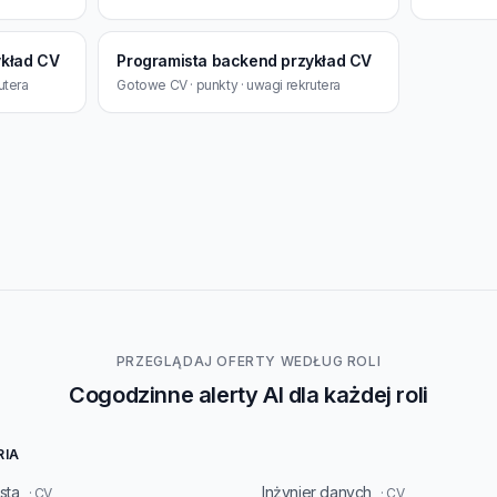
ykład CV
Programista backend przykład CV
utera
Gotowe CV · punkty · uwagi rekrutera
PRZEGLĄDAJ OFERTY WEDŁUG ROLI
Cogodzinne alerty AI dla każdej roli
RIA
sta
Inżynier danych
· CV
· CV