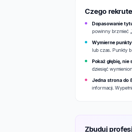
Czego rekrute
Dopasowanie tytu
powinny brzmieć „T
Wymierne punkty w
lub czas. Punkty b
Pokaż głębię, nie
dziesięć wymienio
Jedna strona do 8
informacji. Wypełn
Zbuduj profes