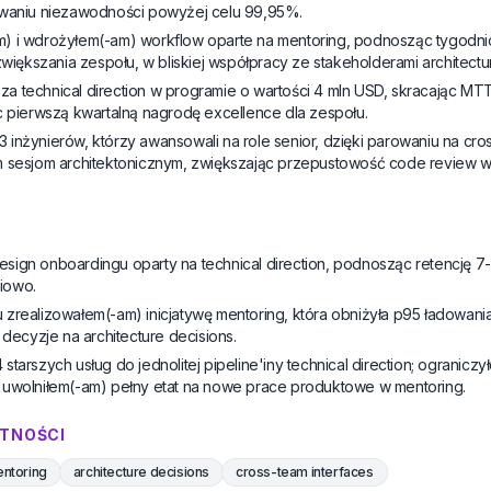
owaniu niezawodności powyżej celu 99,95%.
) i wdrożyłem(-am) workflow oparte na mentoring, podnosząc tygodn
zwiększania zespołu, w bliskiej współpracy ze stakeholderami architectu
a technical direction w programie o wartości 4 mln USD, skracając M
c pierwszą kwartalną nagrodę excellence dla zespołu.
inżynierów, którzy awansowali na role senior, dzięki parowaniu na cro
m sesjom architektonicznym, zwiększając przepustowość code review 
sign onboardingu oparty na technical direction, podnosząc retencję 
niowo.
zrealizowałem(-am) inicjatywę mentoring, która obniżyła p95 ładowania 
 decyzje na architecture decisions.
starszych usług do jednolitej pipeline'iny technical direction; ogranic
 uwolniłem(-am) pełny etat na nowe prace produktowe w mentoring.
TNOŚCI
ntoring
architecture decisions
cross-team interfaces