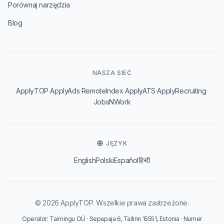
Porównaj narzędzia
Blog
NASZA SIEĆ
·
·
·
·
·
ApplyTOP
ApplyAds
RemoteIndex
ApplyATS
ApplyRecruiting
JobsNWork
JĘZYK
English
Polski
Español
हिन्दी
© 2026 ApplyTOP. Wszelkie prawa zastrzeżone.
Operator: Taimingu OÜ · Sepapaja 6, Tallinn 15551, Estonia · Numer