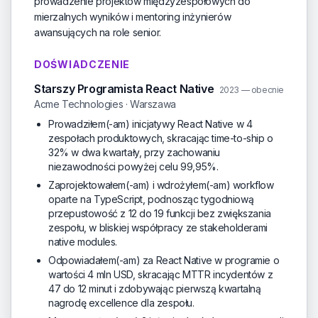
prowadzenie projektów międzyzespołowych do
mierzalnych wyników i mentoring inżynierów
awansujących na role senior.
DOŚWIADCZENIE
Starszy Programista React Native
2023 — obecnie
Acme Technologies · Warszawa
Prowadziłem(-am) inicjatywy React Native w 4
zespołach produktowych, skracając time-to-ship o
32% w dwa kwartały, przy zachowaniu
niezawodności powyżej celu 99,95%.
Zaprojektowałem(-am) i wdrożyłem(-am) workflow
oparte na TypeScript, podnosząc tygodniową
przepustowość z 12 do 19 funkcji bez zwiększania
zespołu, w bliskiej współpracy ze stakeholderami
native modules.
Odpowiadałem(-am) za React Native w programie o
wartości 4 mln USD, skracając MTTR incydentów z
47 do 12 minut i zdobywając pierwszą kwartalną
nagrodę excellence dla zespołu.