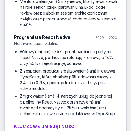
Mentorowałem(-am) 3 inżynierów, którzy awansowali
na role senior, dzięki parowaniu na Expo, code
review oraz głębokim sesjom architektonicznym,
zwiększając przepustowość code review w zespole
o 40%.
Programista React Native
2020 — 2023
Northwind Labs · zdalnie
Wdrożyłem(-am) redesign onboardingu oparty na
React Native, podnosząc retencję 7-dniową o 18%
przy 80 tys. rejestracji tygodniowo.
Z zespołem produktu zrealizowałem(-am) inicjatywę
TypeScript, która obniżyła p95 ładowania strony z
2,4 s do 0,9 s, opierając trudniejsze decyzje na
native modules.
Zmigrowałem(-am) 14 starszych usług do jednolitej
pipeline'iny React Native; ograniczyłem(-am)
overhead operacyjny o ~25% i uwolniłem(-am)
pełny etat na nowe prace produktowe w TypeScript.
KLUCZOWE UMIEJĘTNOŚCI