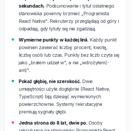
sekundach.
Podsumowanie i tytuł ostatniego
stanowiska powinny brzmieć „Programista
React Native". Rekruterzy przeglądają od góry i
odpadają, gdy tytuły się nie zgadzają.
Wymierne punkty w każdej linii.
Każdy punkt
powinien zawierać liczbę: procent, kwotę,
liczbę osób lub czas. Punkty bez liczb czyta się
jako „brałem udział w", a nie „wdrożyłem(-
am)".
Pokaż głębię, nie szerokość.
Dwie
umiejętności użyte dogłębnie (React Native,
TypeScript) biją dziesięć wymienionych
powierzchownie. Systemy rekrutacyjne
premiują sygnały głębi.
Jedna strona do 8 lat, dwie po.
Osoby
rekrutujące na stanowisko Programista React