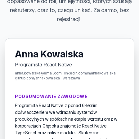
dopasowane do roli, umiejętności, których szukają
rekruterzy, oraz to, czego unikać. Za darmo, bez
rejestracji.
Anna Kowalska
Programista React Native
anna.kowalska@email.com · linkedin.com/in/annakowalska ·
github.com/annakowalska · Warszawa
PODSUMOWANIE ZAWODOWE
Programista React Native z ponad 6-letnim
doświadczeniem we wdrażaniu systemów
produkcyjnych w spółkach na etapie wzrostu oraz w
korporacjach. Głęboka znajomość React Native,
TypeScript oraz native modules. Skuteczne