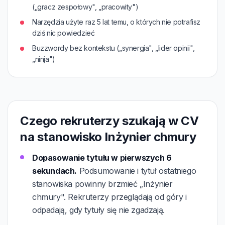
(„gracz zespołowy", „pracowity")
Narzędzia użyte raz 5 lat temu, o których nie potrafisz
dziś nic powiedzieć
Buzzwordy bez kontekstu („synergia", „lider opinii",
„ninja")
Czego rekruterzy szukają w CV
na stanowisko Inżynier chmury
Dopasowanie tytułu w pierwszych 6
sekundach.
Podsumowanie i tytuł ostatniego
stanowiska powinny brzmieć „Inżynier
chmury". Rekruterzy przeglądają od góry i
odpadają, gdy tytuły się nie zgadzają.