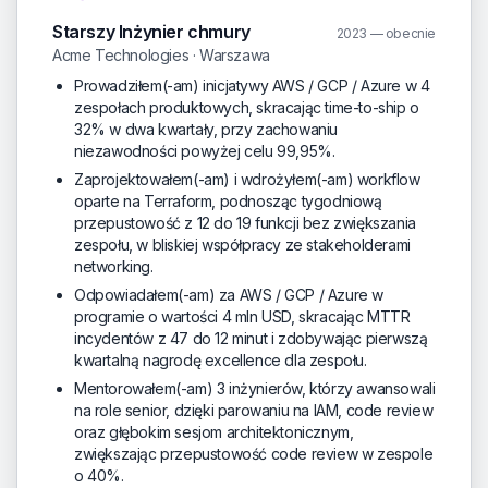
Starszy Inżynier chmury
2023 — obecnie
Acme Technologies · Warszawa
Prowadziłem(-am) inicjatywy AWS / GCP / Azure w 4
zespołach produktowych, skracając time-to-ship o
32% w dwa kwartały, przy zachowaniu
niezawodności powyżej celu 99,95%.
Zaprojektowałem(-am) i wdrożyłem(-am) workflow
oparte na Terraform, podnosząc tygodniową
przepustowość z 12 do 19 funkcji bez zwiększania
zespołu, w bliskiej współpracy ze stakeholderami
networking.
Odpowiadałem(-am) za AWS / GCP / Azure w
programie o wartości 4 mln USD, skracając MTTR
incydentów z 47 do 12 minut i zdobywając pierwszą
kwartalną nagrodę excellence dla zespołu.
Mentorowałem(-am) 3 inżynierów, którzy awansowali
na role senior, dzięki parowaniu na IAM, code review
oraz głębokim sesjom architektonicznym,
zwiększając przepustowość code review w zespole
o 40%.