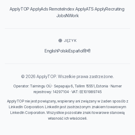
·
·
·
·
·
ApplyTOP
ApplyAds
RemoteIndex
ApplyATS
ApplyRecruiting
JobsNWork
JĘZYK
English
Polski
Español
हिन्दी
© 2026 ApplyTOP. Wszelkie prawa zastrzeżone.
Operator: Taimingu OÜ · Sepapaja 6, Tallinn 15551, Estonia · Numer
rejestrowy: 14297104 · VAT: EE101989745
ApplyTOP nie jest powiązany, wspierany ani związany w żaden sposób z
LinkedIn Corporation. LinkedIn jest zastrzeżonym znakiem towarowym
LinkedIn Corporation. Wszystkie pozostałe znaki towarowe stanowią
własność ich właścicieli.