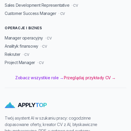
Sales Development Representative
· CV
Customer Success Manager
· CV
OPERACJE I BIZNES
Manager operacyjny
· CV
Analityk finansowy
· CV
Rekruter
· CV
Project Manager
· CV
Zobacz wszystkie role →
Przeglądaj przykłady CV →
APPLY
TOP
Twój asystent AI w szukaniu pracy: cogodzinne
dopasowane oferty, kreator CV z AI, błyskawiczne
listy motywacyjne, PDF-y gotowe pod systemy