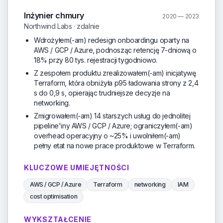
Inżynier chmury
2020 — 2023
Northwind Labs · zdalnie
Wdrożyłem(-am) redesign onboardingu oparty na
AWS / GCP / Azure, podnosząc retencję 7-dniową o
18% przy 80 tys. rejestracji tygodniowo.
Z zespołem produktu zrealizowałem(-am) inicjatywę
Terraform, która obniżyła p95 ładowania strony z 2,4
s do 0,9 s, opierając trudniejsze decyzje na
networking.
Zmigrowałem(-am) 14 starszych usług do jednolitej
pipeline'iny AWS / GCP / Azure; ograniczyłem(-am)
overhead operacyjny o ~25% i uwolniłem(-am)
pełny etat na nowe prace produktowe w Terraform.
KLUCZOWE UMIEJĘTNOŚCI
AWS / GCP / Azure
Terraform
networking
IAM
cost optimisation
WYKSZTAŁCENIE