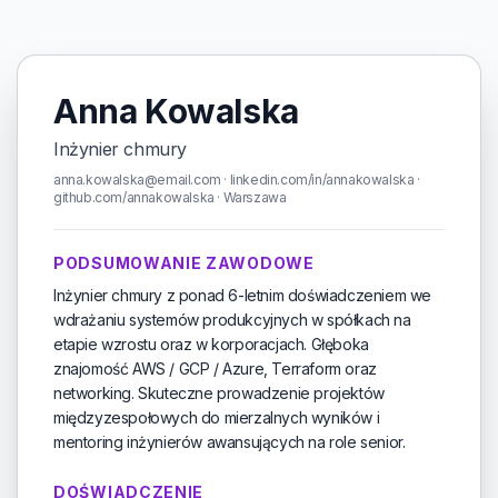
Anna Kowalska
Inżynier chmury
anna.kowalska@email.com · linkedin.com/in/annakowalska ·
github.com/annakowalska · Warszawa
PODSUMOWANIE ZAWODOWE
Inżynier chmury z ponad 6-letnim doświadczeniem we
wdrażaniu systemów produkcyjnych w spółkach na
etapie wzrostu oraz w korporacjach. Głęboka
znajomość AWS / GCP / Azure, Terraform oraz
networking. Skuteczne prowadzenie projektów
międzyzespołowych do mierzalnych wyników i
mentoring inżynierów awansujących na role senior.
DOŚWIADCZENIE