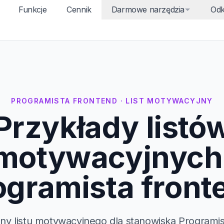
Funkcje
Cennik
Darmowe narzędzia
Odk
PROGRAMISTA FRONTEND · LIST MOTYWACYJNY
Przykłady listó
motywacyjnych
ogramista front
ony listu motywacyjnego dla stanowiska Programis