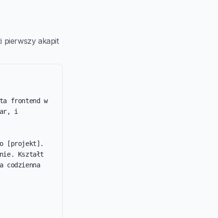
 pierwszy akapit
a frontend w 
r, i 
 [projekt]. 
ie. Kształt 
 codzienna 