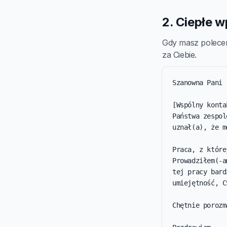
2. Ciepłe 
Gdy masz polecen
za Ciebie.
Szanowna Pani 
[Wspólny konta
Państwa zespol
uznał(a), że m
Praca, z które
Prowadziłem(-a
tej pracy bard
umiejętność, C
Chętnie porozm