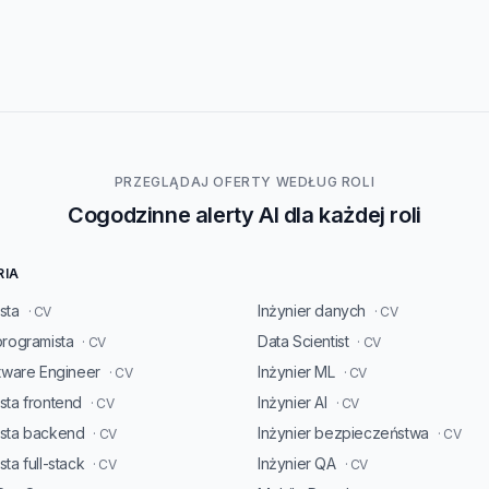
PRZEGLĄDAJ OFERTY WEDŁUG ROLI
Cogodzinne alerty AI dla każdej roli
RIA
sta
Inżynier danych
· CV
· CV
programista
Data Scientist
· CV
· CV
ftware Engineer
Inżynier ML
· CV
· CV
sta frontend
Inżynier AI
· CV
· CV
ista backend
Inżynier bezpieczeństwa
· CV
· CV
ta full-stack
Inżynier QA
· CV
· CV