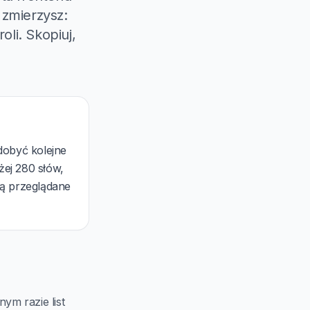
 zmierzysz:
oli. Skopiuj,
zdobyć kolejne
żej 280 słów,
są przeglądane
ym razie list