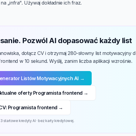
 na „infra". Używaj dokładnie ich fraz.
sanie. Pozwól AI dopasować każdy list
tanowiska, dołącz CV i otrzymaj 280-słowny list motywacyjny d
rontend w 10 sekund. Wyślij, zanim liczba aplikacji wzrośnie.
enerator Listów Motywacyjnych AI →
ktualne oferty Programista frontend →
CV: Programista frontend →
 startowe kredyty AI · bez karty kredytowej.