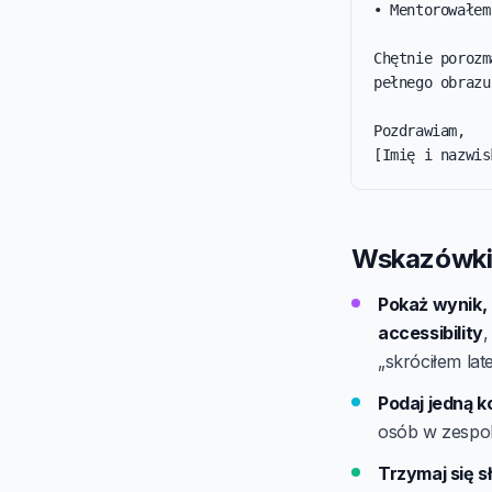
• Mentorowałem
Chętnie porozm
pełnego obrazu.
Pozdrawiam,

[Imię i nazwis
Wskazówki 
Pokaż wynik, 
accessibility
„skróciłem lat
Podaj jedną k
osób w zespol
Trzymaj się s