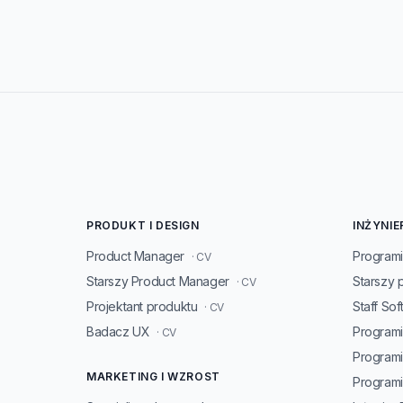
PRODUKT I DESIGN
INŻYNIE
Product Manager
Programi
· CV
Starszy Product Manager
Starszy 
· CV
Projektant produktu
Staff So
· CV
Badacz UX
Programi
· CV
Program
MARKETING I WZROST
Programis