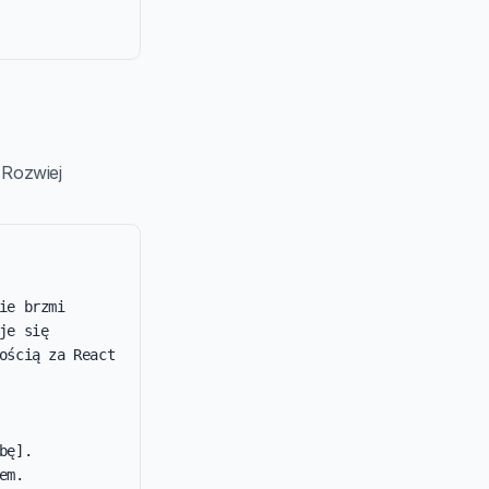
 Rozwiej
e brzmi 
e się 
ością za React 
ę].

m.
