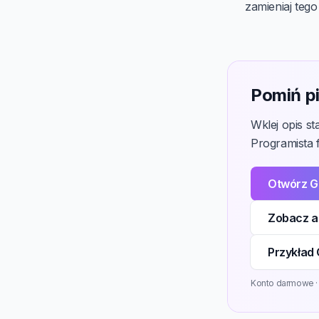
zamieniaj tego
Pomiń pi
Wklej opis s
Programista f
Otwórz G
Zobacz a
Przykład 
Konto darmowe · 3