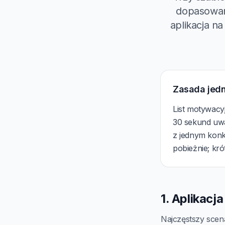
dopasowane
aplikacja na
Zasada jed
List motywacy
30 sekund uwag
z jednym konk
pobieżnie; kró
1. Aplikacj
Najczęstszy scen