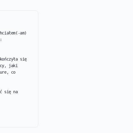
ciałem(-am) 
 
ończyła się 
y, jaki 
re, co 
 się na 