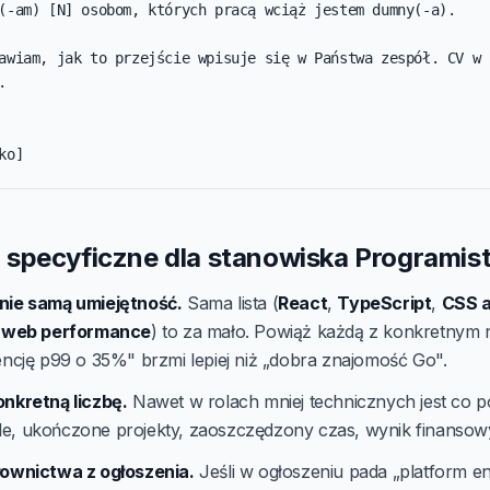
(-am) [N] osobom, których pracą wciąż jestem dumny(-a).

awiam, jak to przejście wpisuje się w Państwa zespół. CV w 


ko]
specyficzne dla stanowiska Programist
nie samą umiejętność.
Sama lista (
React
,
TypeScript
,
CSS a
,
web performance
) to za mało. Powiąż każdą z konkretnym 
encję p99 o 35%" brzmi lepiej niż „dobra znajomość Go".
onkretną liczbę.
Nawet w rolach mniej technicznych jest co po
e, ukończone projekty, zaoszczędzony czas, wynik finansow
łownictwa z ogłoszenia.
Jeśli w ogłoszeniu pada „platform en