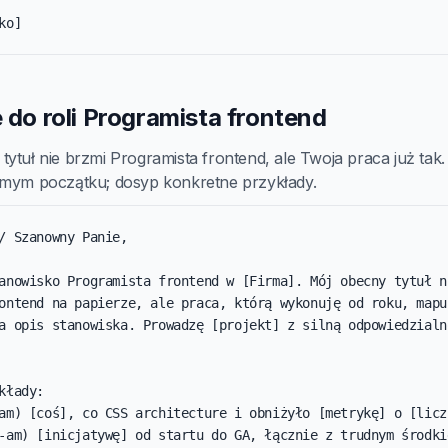
ko]
e do roli Programista frontend
ytuł nie brzmi Programista frontend, ale Twoja praca już tak.
amym początku; dosyp konkretne przykłady.
/ Szanowny Panie,

anowisko Programista frontend w [Firma]. Mój obecny tytuł ni
ontend na papierze, ale praca, którą wykonuję od roku, mapuj
a opis stanowiska. Prowadzę [projekt] z silną odpowiedzialn
kłady:

am) [coś], co CSS architecture i obniżyło [metrykę] o [liczb
-am) [inicjatywę] od startu do GA, łącznie z trudnym środkie