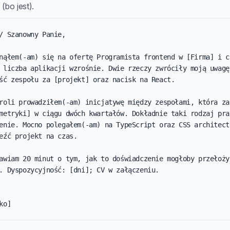
(bo jest).
/ Szanowny Panie,

nąłem(-am) się na ofertę Programista frontend w [Firma] i ch
 liczba aplikacji wzrośnie. Dwie rzeczy zwróciły moją uwagę:
ść zespołu za [projekt] oraz nacisk na React.

roli prowadziłem(-am) inicjatywę między zespołami, która zak
metryki] w ciągu dwóch kwartałów. Dokładnie taki rodzaj prac
enie. Mocno polegałem(-am) na TypeScript oraz CSS architectu
eźć projekt na czas.

awiam 20 minut o tym, jak to doświadczenie mogłoby przełożyć
. Dyspozycyjność: [dni]; CV w załączeniu.

ko]