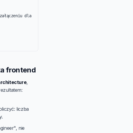
załączeniu dla 
a frontend
rchitecture
,
rezultatem:
liczyć: liczba
y.
gineer", nie