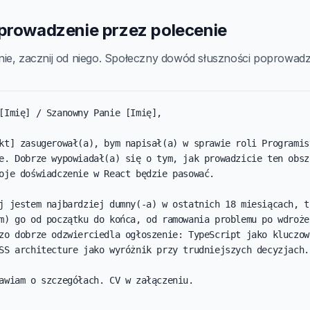
wprowadzenie przez polecenie
ie, zacznij od niego. Społeczny dowód słuszności poprowadzi
[Imię] / Szanowny Panie [Imię],

kt] zasugerował(a), bym napisał(a) w sprawie roli Programist
e. Dobrze wypowiadał(a) się o tym, jak prowadzicie ten obsza
oje doświadczenie w React będzie pasować.

j jestem najbardziej dumny(-a) w ostatnich 18 miesiącach, to
m) go od początku do końca, od ramowania problemu po wdrożen
zo dobrze odzwierciedla ogłoszenie: TypeScript jako kluczowa
SS architecture jako wyróżnik przy trudniejszych decyzjach.

awiam o szczegółach. CV w załączeniu.
