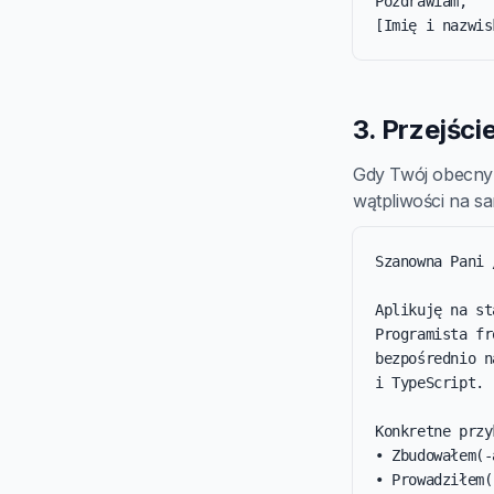
Pozdrawiam,

[Imię i nazwis
3. Przejści
Gdy Twój obecny t
wątpliwości na s
Szanowna Pani 
Aplikuję na st
Programista fr
bezpośrednio n
i TypeScript.

Konkretne przy
• Zbudowałem(-
• Prowadziłem(