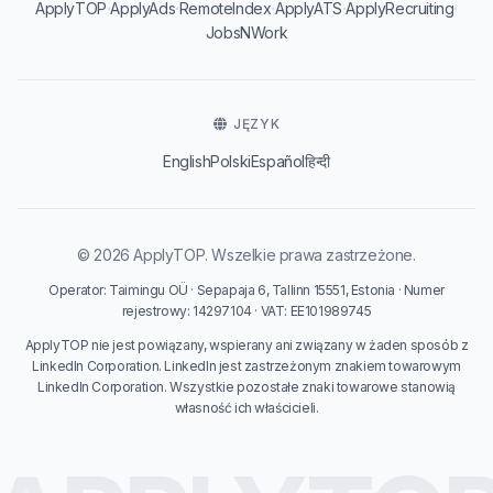
·
·
·
·
·
ApplyTOP
ApplyAds
RemoteIndex
ApplyATS
ApplyRecruiting
JobsNWork
JĘZYK
English
Polski
Español
हिन्दी
© 2026 ApplyTOP. Wszelkie prawa zastrzeżone.
Operator: Taimingu OÜ · Sepapaja 6, Tallinn 15551, Estonia · Numer
rejestrowy: 14297104 · VAT: EE101989745
ApplyTOP nie jest powiązany, wspierany ani związany w żaden sposób z
LinkedIn Corporation. LinkedIn jest zastrzeżonym znakiem towarowym
LinkedIn Corporation. Wszystkie pozostałe znaki towarowe stanowią
własność ich właścicieli.