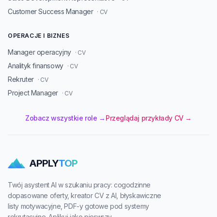
Customer Success Manager
· CV
OPERACJE I BIZNES
Manager operacyjny
· CV
Analityk finansowy
· CV
Rekruter
· CV
Project Manager
· CV
Zobacz wszystkie role →
Przeglądaj przykłady CV →
APPLY
TOP
Twój asystent AI w szukaniu pracy: cogodzinne
dopasowane oferty, kreator CV z AI, błyskawiczne
listy motywacyjne, PDF-y gotowe pod systemy
rekrutacyjne. Aplikuj jako pierwszy.