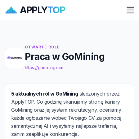
APPLY
TOP
Me
OTWARTE ROLE
Praca w GoMining
https://gomining.com
5 aktualnych ról w GoMining
śledzonych przez
ApplyTOP. Co godzinę skanujemy stronę kariery
GoMining oraz jej system rekrutacyjny, oceniamy
każde ogłoszenie wobec Twojego CV za pomocą
semantycznej AI i wysyłamy najlepsze trafienia,
zanim zaaplikuje konkurencja.