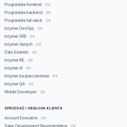
Programista frontend
· CV
Programista backend
· CV
Programista full-stack
· CV
Inżynier DevOps
· CV
Inżynier SRE
· CV
Inżynier danych
· CV
Data Scientist
· CV
Inżynier ML
· CV
Inżynier AI
· CV
Inżynier bezpieczeństwa
· CV
Inżynier QA
· CV
Mobile Developer
· CV
SPRZEDAŻ I OBSŁUGA KLIENTA
Account Executive
· CV
Sales Development Representative
· CV