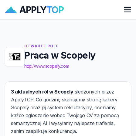
APPLY
TOP
Me
OTWARTE ROLE
Praca w Scopely
http://www.scopely.com
3 aktualnych ról w Scopely
śledzonych przez
ApplyTOP. Co godzinę skanujemy stronę kariery
Scopely oraz jej system rekrutacyjny, oceniamy
każde ogłoszenie wobec Twojego CV za pomocą
semantycznej AI i wysyłamy najlepsze trafienia,
zanim zaaplikuje konkurencja.