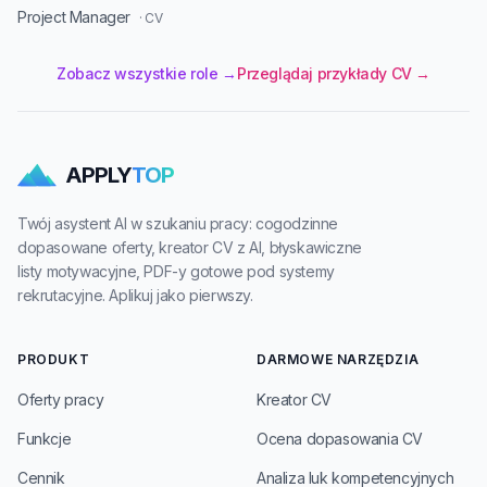
Project Manager
· CV
Zobacz wszystkie role →
Przeglądaj przykłady CV →
APPLY
TOP
Twój asystent AI w szukaniu pracy: cogodzinne
dopasowane oferty, kreator CV z AI, błyskawiczne
listy motywacyjne, PDF-y gotowe pod systemy
rekrutacyjne. Aplikuj jako pierwszy.
PRODUKT
DARMOWE NARZĘDZIA
Oferty pracy
Kreator CV
Funkcje
Ocena dopasowania CV
Cennik
Analiza luk kompetencyjnych