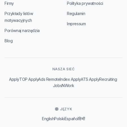
Firmy
Polityka prywatności
Przykłady listów
Regulamin
motywacyjnych
Impressum
Porównaj narzędzia
Blog
NASZA SIEĆ
·
·
·
·
·
ApplyTOP
ApplyAds
RemoteIndex
ApplyATS
ApplyRecruiting
JobsNWork
JĘZYK
English
Polski
Español
हिन्दी