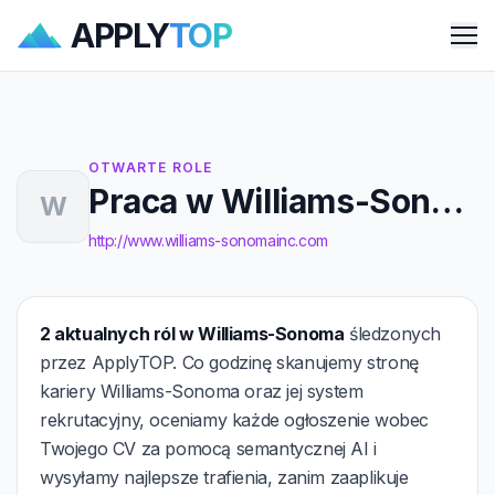
APPLY
TOP
Me
OTWARTE ROLE
Praca w Williams-Sonoma
W
http://www.williams-sonomainc.com
2 aktualnych ról w Williams-Sonoma
śledzonych
przez ApplyTOP. Co godzinę skanujemy stronę
kariery Williams-Sonoma oraz jej system
rekrutacyjny, oceniamy każde ogłoszenie wobec
Twojego CV za pomocą semantycznej AI i
wysyłamy najlepsze trafienia, zanim zaaplikuje