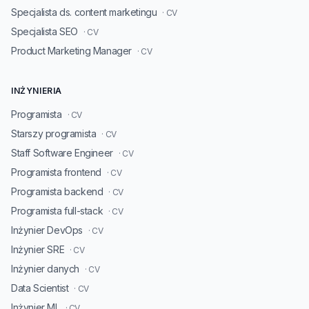
Specjalista ds. content marketingu
· CV
Specjalista SEO
· CV
Product Marketing Manager
· CV
INŻYNIERIA
Programista
· CV
Starszy programista
· CV
Staff Software Engineer
· CV
Programista frontend
· CV
Programista backend
· CV
Programista full-stack
· CV
Inżynier DevOps
· CV
Inżynier SRE
· CV
Inżynier danych
· CV
Data Scientist
· CV
Inżynier ML
· CV