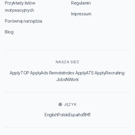
Przykłady listów
Regulamin
motywacyjnych
Impressum
Porównaj narzędzia
Blog
NASZA SIEĆ
·
·
·
·
·
ApplyTOP
ApplyAds
RemoteIndex
ApplyATS
ApplyRecruiting
JobsNWork
JĘZYK
English
Polski
Español
हिन्दी