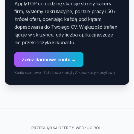
ApplyTOP co godzinę skanuje strony kariery
firm, systemy rekrutacyjne, portale pracy i 50+
źródeł ofert, oceniając każdą pod kątem
dopasowania do Twojego CV. Większość trafień
ląduje w skrzynce, gdy liczba aplikacji jeszcze
nie przekroczyła kilkunastu.
Załóż darmowe konto →
Konto darmowe · 3 startowe kredyty AI · bez karty kredytowej.
PRZEGLĄDAJ OFERTY WEDŁUG ROLI