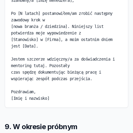
Szanowny/a [Imię menedżera],

Po [N latach] postanowiłem/am zrobić następny 
zawodowy krok w

[nowa branża / dziedzina]. Niniejszy list 
potwierdza moje wypowiedzenie z

[Stanowisko] w [Firma], a moim ostatnim dniem 
jest [Data].

Jestem szczerze wdzięczny/a za doświadczenia i 
mentoring tutaj. Pozostały

czas spędzę dokumentując bieżącą pracę i 
wspierając zespół podczas przejścia.

Pozdrawiam,

[Imię i nazwisko]
9. W okresie próbnym