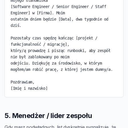
mojego stanowiska

[Software Engineer / Senior Engineer / Staff 
Engineer] w [Firma]. Moim

ostatnim dniem będzie [Data], dwa tygodnie od 
dziś.

Pozostały czas spędzę kończąc [projekt / 
funkcjonalność / migrację],

który/ą prowadzę i pisząc runbooki, aby zespół 
nie był zablokowany po moim

odejściu. Dziękuję za środowisko, w którym 
mogłem/am robić pracę, z której jestem dumny/a.

Pozdrawiam,

[Imię i nazwisko]
5. Menedżer / lider zespołu
Gdy masz podwładnych, list dyskretnie sygnalizuje, że