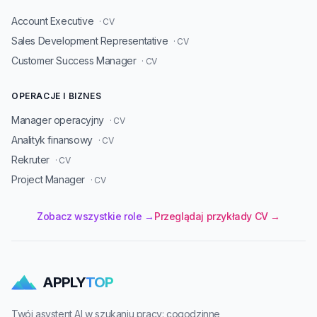
Account Executive
· CV
Sales Development Representative
· CV
Customer Success Manager
· CV
OPERACJE I BIZNES
Manager operacyjny
· CV
Analityk finansowy
· CV
Rekruter
· CV
Project Manager
· CV
Zobacz wszystkie role →
Przeglądaj przykłady CV →
APPLY
TOP
Twój asystent AI w szukaniu pracy: cogodzinne