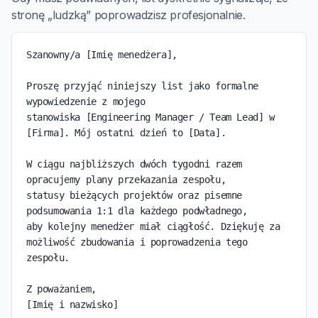
stronę „ludzką” poprowadzisz profesjonalnie.
Szanowny/a [Imię menedżera],

Proszę przyjąć niniejszy list jako formalne 
wypowiedzenie z mojego

stanowiska [Engineering Manager / Team Lead] w 
[Firma]. Mój ostatni dzień to [Data].

W ciągu najbliższych dwóch tygodni razem 
opracujemy plany przekazania zespołu,

statusy bieżących projektów oraz pisemne 
podsumowania 1:1 dla każdego podwładnego,

aby kolejny menedżer miał ciągłość. Dziękuję za 
możliwość zbudowania i poprowadzenia tego 
zespołu.

Z poważaniem,

[Imię i nazwisko]