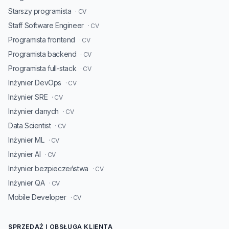
Starszy programista
· CV
Staff Software Engineer
· CV
Programista frontend
· CV
Programista backend
· CV
Programista full-stack
· CV
Inżynier DevOps
· CV
Inżynier SRE
· CV
Inżynier danych
· CV
Data Scientist
· CV
Inżynier ML
· CV
Inżynier AI
· CV
Inżynier bezpieczeństwa
· CV
Inżynier QA
· CV
Mobile Developer
· CV
SPRZEDAŻ I OBSŁUGA KLIENTA