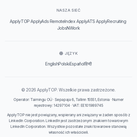
NASZA SIEĆ
·
·
·
·
·
ApplyTOP
ApplyAds
RemoteIndex
ApplyATS
ApplyRecruiting
JobsNWork
JĘZYK
English
Polski
Español
हिन्दी
© 2026 ApplyTOP. Wszelkie prawa zastrzeżone.
Operator: Taimingu OÜ · Sepapaja 6, Tallinn 15551, Estonia · Numer
rejestrowy: 14297104 · VAT: EE101989745
ApplyTOP nie jest powiązany, wspierany ani związany w żaden sposób z
LinkedIn Corporation. LinkedIn jest zastrzeżonym znakiem towarowym
LinkedIn Corporation. Wszystkie pozostałe znaki towarowe stanowią
własność ich właścicieli.