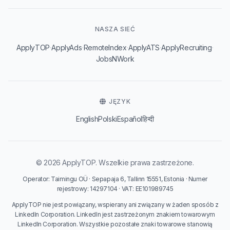
NASZA SIEĆ
·
·
·
·
·
ApplyTOP
ApplyAds
RemoteIndex
ApplyATS
ApplyRecruiting
JobsNWork
JĘZYK
English
Polski
Español
हिन्दी
© 2026 ApplyTOP. Wszelkie prawa zastrzeżone.
Operator: Taimingu OÜ · Sepapaja 6, Tallinn 15551, Estonia · Numer
rejestrowy: 14297104 · VAT: EE101989745
ApplyTOP nie jest powiązany, wspierany ani związany w żaden sposób z
LinkedIn Corporation. LinkedIn jest zastrzeżonym znakiem towarowym
LinkedIn Corporation. Wszystkie pozostałe znaki towarowe stanowią