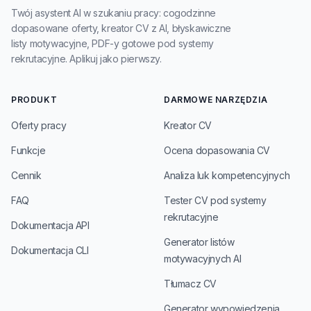
Twój asystent AI w szukaniu pracy: cogodzinne
dopasowane oferty, kreator CV z AI, błyskawiczne
listy motywacyjne, PDF-y gotowe pod systemy
rekrutacyjne. Aplikuj jako pierwszy.
PRODUKT
DARMOWE NARZĘDZIA
Oferty pracy
Kreator CV
Funkcje
Ocena dopasowania CV
Cennik
Analiza luk kompetencyjnych
FAQ
Tester CV pod systemy
rekrutacyjne
Dokumentacja API
Generator listów
Dokumentacja CLI
motywacyjnych AI
Tłumacz CV
Generator wypowiedzenia