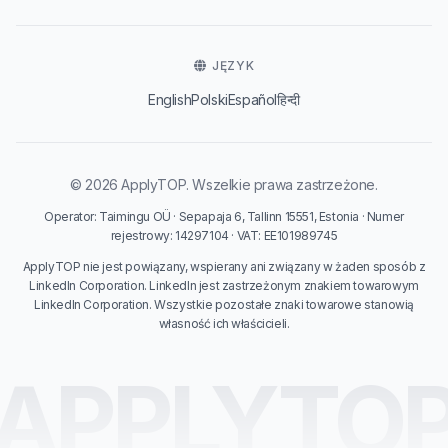
JĘZYK
English
Polski
Español
हिन्दी
© 2026 ApplyTOP. Wszelkie prawa zastrzeżone.
Operator: Taimingu OÜ · Sepapaja 6, Tallinn 15551, Estonia · Numer
rejestrowy: 14297104 · VAT: EE101989745
ApplyTOP nie jest powiązany, wspierany ani związany w żaden sposób z
LinkedIn Corporation. LinkedIn jest zastrzeżonym znakiem towarowym
LinkedIn Corporation. Wszystkie pozostałe znaki towarowe stanowią
własność ich właścicieli.
APPLYTO