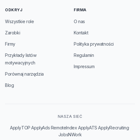
ODKRYJ
FIRMA
Wszystkie role
O nas
Zarobki
Kontakt
Firmy
Polityka prywatności
Przykłady listów
Regulamin
motywacyjnych
Impressum
Porównaj narzędzia
Blog
NASZA SIEĆ
·
·
·
·
·
ApplyTOP
ApplyAds
RemoteIndex
ApplyATS
ApplyRecruiting
JobsNWork