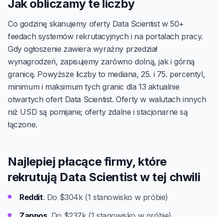
Jak obliczamy te liczby
Co godzinę skanujemy oferty Data Scientist w 50+
feedach systemów rekrutacyjnych i na portalach pracy.
Gdy ogłoszenie zawiera wyraźny przedział
wynagrodzeń, zapisujemy zarówno dolną, jak i górną
granicę. Powyższe liczby to mediana, 25. i 75. percentyl,
minimum i maksimum tych granic dla 13 aktualnie
otwartych ofert Data Scientist. Oferty w walutach innych
niż USD są pomijane; oferty zdalne i stacjonarne są
łączone.
Najlepiej płacące firmy, które
rekrutują Data Scientist w tej chwili
Reddit
. Do $304k (1 stanowisko w próbie)
Zappos
. Do $237k (1 stanowisko w próbie)