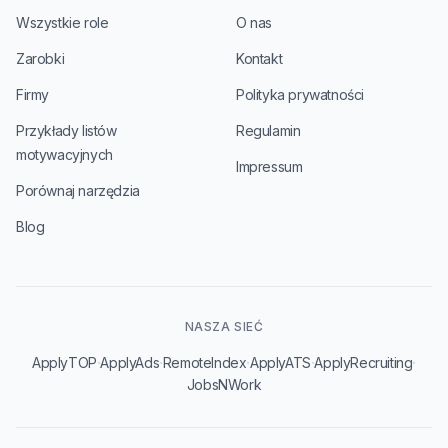
Wszystkie role
O nas
Zarobki
Kontakt
Firmy
Polityka prywatności
Przykłady listów
Regulamin
motywacyjnych
Impressum
Porównaj narzędzia
Blog
NASZA SIEĆ
·
·
·
·
·
ApplyTOP
ApplyAds
RemoteIndex
ApplyATS
ApplyRecruiting
JobsNWork