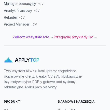
Manager operacyjny
· CV
Analityk finansowy
· CV
Rekruter
· CV
Project Manager
· CV
Zobacz wszystkie role →
Przeglądaj przykłady CV →
APPLY
TOP
Twój asystent AI w szukaniu pracy: cogodzinne
dopasowane oferty, kreator CV z AI, błyskawiczne
listy motywacyjne, PDF-y gotowe pod systemy
rekrutacyjne. Aplikuj jako pierwszy.
PRODUKT
DARMOWE NARZĘDZIA