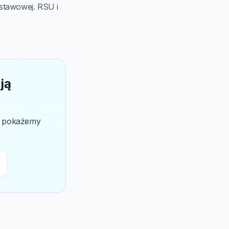
stawowej. RSU i
ją
my pokażemy