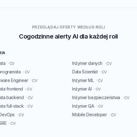
PRZEGLĄDAJ OFERTY WEDŁUG ROLI
Cogodzinne alerty AI dla każdej roli
RIA
sta
Inżynier danych
· CV
· CV
programista
Data Scientist
· CV
· CV
ftware Engineer
Inżynier ML
· CV
· CV
sta frontend
Inżynier AI
· CV
· CV
ista backend
Inżynier bezpieczeństwa
· CV
· CV
ta full-stack
Inżynier QA
· CV
· CV
 DevOps
Mobile Developer
· CV
· CV
 SRE
· CV