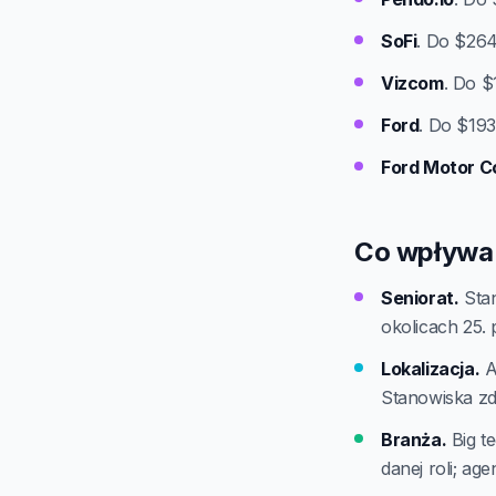
SoFi
. Do $264
Vizcom
. Do $
Ford
. Do $193
Ford Motor 
Co wpływa 
Seniorat.
Stan
okolicach 25. 
Lokalizacja.
Am
Stanowiska zd
Branża.
Big te
danej roli; age