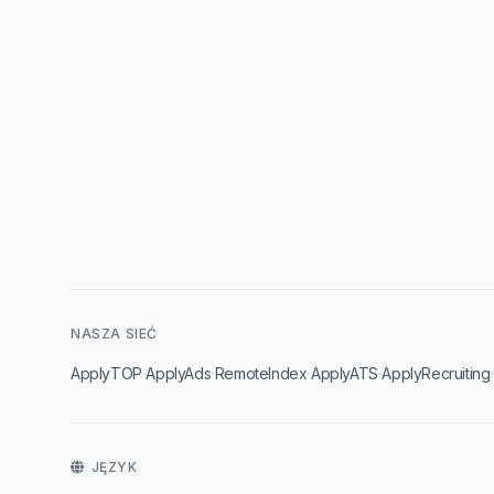
NASZA SIEĆ
·
·
·
·
ApplyTOP
ApplyAds
RemoteIndex
ApplyATS
ApplyRecruiting
JĘZYK