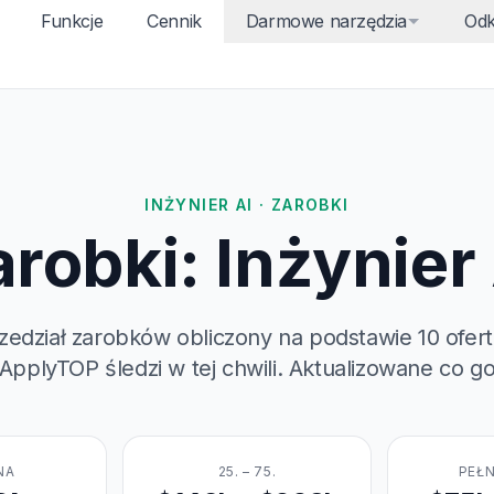
Funkcje
Cennik
Darmowe narzędzia
Odk
INŻYNIER AI · ZAROBKI
robki: Inżynier
zedział zarobków obliczony na podstawie 10 ofert 
 ApplyTOP śledzi w tej chwili. Aktualizowane co go
NA
25. – 75.
PEŁN