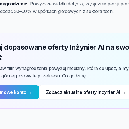
nagrodzenie.
Powyższe widełki dotyczą wyłącznie pensji pod
dodać 20–60% w spółkach giełdowych z sektora tech.
j dopasowane oferty Inżynier AI na swo
ę
taw filtr wynagrodzenia powyżej mediany, którą celujesz, a 
z górnej połowy tego zakresu. Co godzinę.
rmowe konto →
Zobacz aktualne oferty Inżynier AI →