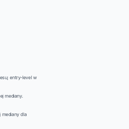
esu; entry-level w
ej mediany.
j mediany dla