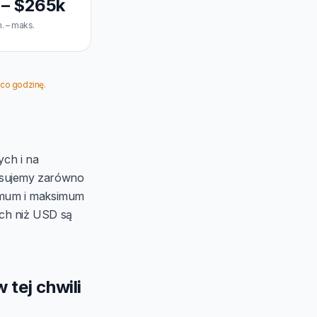
 – $265k
. – maks.
 co godzinę.
ych i na
pisujemy zarówno
inimum i maksimum
ych niż USD są
 tej chwili