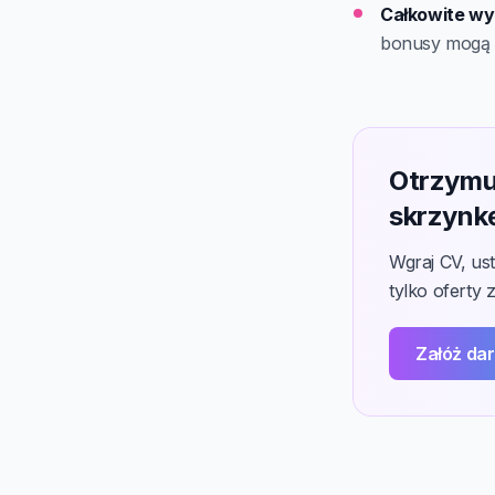
Całkowite wy
bonusy mogą 
Otrzymu
skrzynk
Wgraj CV, us
tylko oferty 
Załóż da