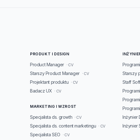
PRODUKT I DESIGN
INŻYNIE
Product Manager
Programi
· CV
Starszy Product Manager
Starszy 
· CV
Projektant produktu
Staff So
· CV
Badacz UX
Programi
· CV
Program
MARKETING I WZROST
Programis
Specjalista ds. growth
Inżynier
· CV
Specjalista ds. content marketingu
Inżynier
· CV
Specjalista SEO
· CV