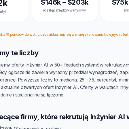
2k
$146k – $203k
$75k
rozstęp międzykwartylowy
min
ntyl
a 10 punktów danych. Liczby aktualizują się w miarę skanowania kolejnych ofert
my te liczby
jemy oferty Inżynier AI w 50+ feedach systemów rekrutacyjn
 Gdy ogłoszenie zawiera wyraźny przedział wynagrodzeń, za
ą granicę. Powyższe liczby to mediana, 25. i 75. percentyl, m
0 aktualnie otwartych ofert Inżynier AI. Oferty w walutach inn
zdalne i stacjonarne są łączone.
acące firmy, które rekrutują Inżynier AI w
$280k (3 stanowisk w próbie)