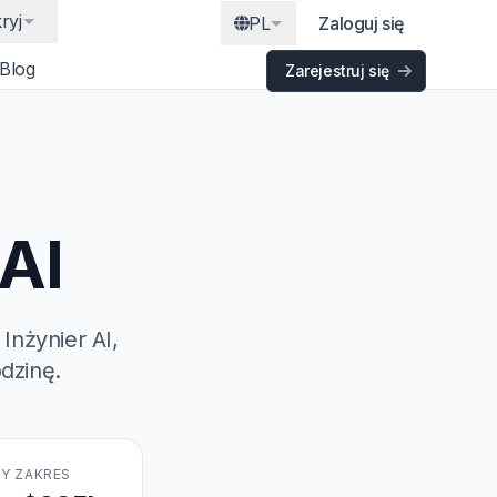
ryj
PL
Zaloguj się
Blog
Zarejestruj się
 AI
Inżynier AI,
dzinę.
Y ZAKRES