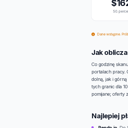
$16
50. perce
Dane wstępne. Próbk
Jak oblicza
Co godzinę skanu
portalach pracy.
dolną, jak i górn
tych granic dla 1
pomijane; oferty 
Najlepiej pł
Pendo.io
. Do 