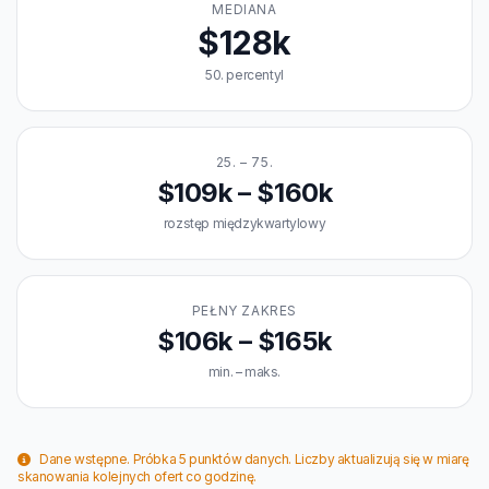
MEDIANA
$128k
50. percentyl
25. – 75.
$109k – $160k
rozstęp międzykwartylowy
PEŁNY ZAKRES
$106k – $165k
min. – maks.
Dane wstępne. Próbka 5 punktów danych. Liczby aktualizują się w miarę
skanowania kolejnych ofert co godzinę.