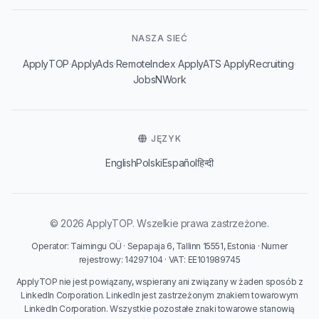
NASZA SIEĆ
·
·
·
·
·
ApplyTOP
ApplyAds
RemoteIndex
ApplyATS
ApplyRecruiting
JobsNWork
JĘZYK
English
Polski
Español
हिन्दी
© 2026 ApplyTOP. Wszelkie prawa zastrzeżone.
Operator: Taimingu OÜ · Sepapaja 6, Tallinn 15551, Estonia · Numer
rejestrowy: 14297104 · VAT: EE101989745
ApplyTOP nie jest powiązany, wspierany ani związany w żaden sposób z
LinkedIn Corporation. LinkedIn jest zastrzeżonym znakiem towarowym
LinkedIn Corporation. Wszystkie pozostałe znaki towarowe stanowią