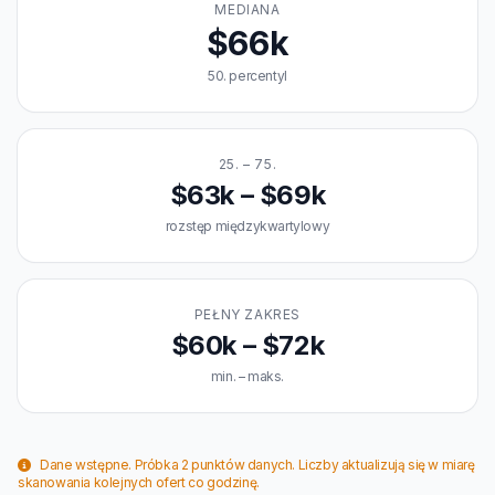
MEDIANA
$66k
50. percentyl
25. – 75.
$63k – $69k
rozstęp międzykwartylowy
PEŁNY ZAKRES
$60k – $72k
min. – maks.
Dane wstępne. Próbka 2 punktów danych. Liczby aktualizują się w miarę
skanowania kolejnych ofert co godzinę.