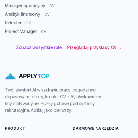
Manager operacyjny
· CV
Analityk finansowy
· CV
Rekruter
· CV
Project Manager
· CV
Zobacz wszystkie role →
Przeglądaj przykłady CV →
APPLY
TOP
Twój asystent AI w szukaniu pracy: cogodzinne
dopasowane oferty, kreator CV z AI, błyskawiczne
listy motywacyjne, PDF-y gotowe pod systemy
rekrutacyjne. Aplikuj jako pierwszy.
PRODUKT
DARMOWE NARZĘDZIA