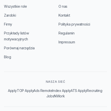
Wszystkie role
O nas
Zarobki
Kontakt
Firmy
Polityka prywatności
Przykłady listów
Regulamin
motywacyjnych
Impressum
Porównaj narzędzia
Blog
NASZA SIEĆ
·
·
·
·
·
ApplyTOP
ApplyAds
RemoteIndex
ApplyATS
ApplyRecruiting
JobsNWork