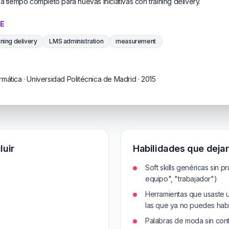
a tiempo completo para nuevas iniciativas con training delivery.
VE
ining delivery
LMS administration
measurement
rmática · Universidad Politécnica de Madrid · 2015
luir
Habilidades que dejar
Soft skills genéricas sin p
equipo", "trabajador")
Herramientas que usaste 
las que ya no puedes hab
Palabras de moda sin conte