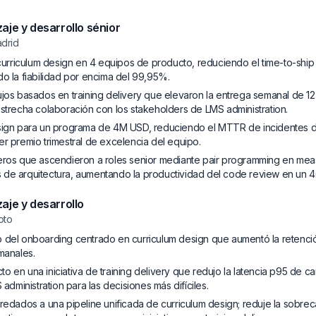
aje y desarrollo sénior
drid
e curriculum design en 4 equipos de producto, reduciendo el time-to-sh
do la fiabilidad por encima del 99,95%.
ujos basados en training delivery que elevaron la entrega semanal de 12 
estrecha colaboración con los stakeholders de LMS administration.
esign para un programa de 4M USD, reduciendo el MTTR de incidentes d
er premio trimestral de excelencia del equipo.
eros que ascendieron a roles senior mediante pair programming en mea
 de arquitectura, aumentando la productividad del code review en un 
aje y desarrollo
oto
 del onboarding centrado en curriculum design que aumentó la retenci
manales.
 en una iniciativa de training delivery que redujo la latencia p95 de ca
ministration para las decisiones más difíciles.
eredados a una pipeline unificada de curriculum design; reduje la sobr