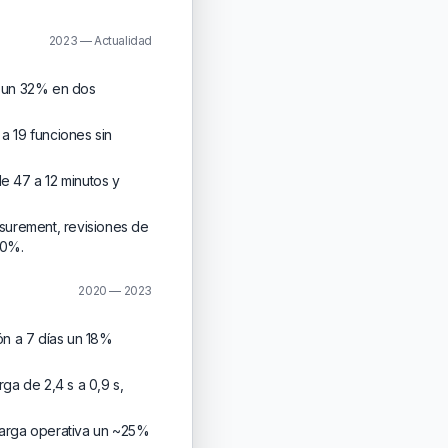
2023 — Actualidad
ip un 32% en dos
a 19 funciones sin
e 47 a 12 minutos y
surement, revisiones de
40%.
2020 — 2023
ón a 7 días un 18%
rga de 2,4 s a 0,9 s,
ecarga operativa un ~25%