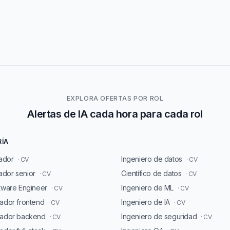
EXPLORA OFERTAS POR ROL
Alertas de IA cada hora para cada rol
RÍA
ador
Ingeniero de datos
· CV
· CV
dor senior
Científico de datos
· CV
· CV
ftware Engineer
Ingeniero de ML
· CV
· CV
lador frontend
Ingeniero de IA
· CV
· CV
lador backend
Ingeniero de seguridad
· CV
· CV