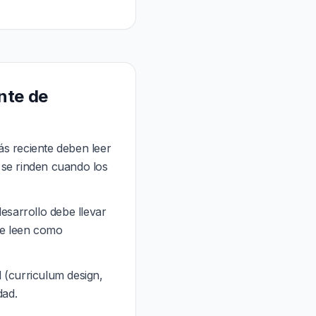
nte de
s reciente deben leer
 se rinden cuando los
esarrollo debe llevar
se leen como
 (curriculum design,
dad.