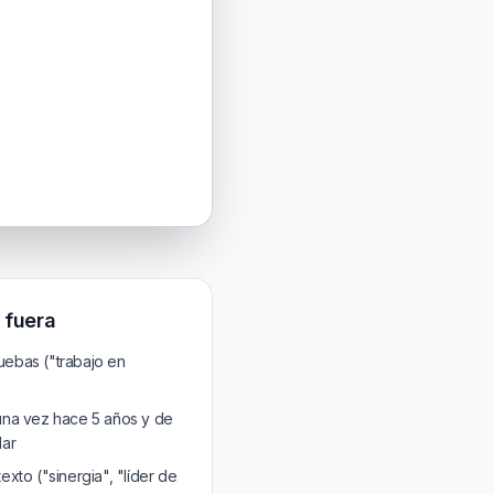
 fuera
ruebas ("trabajo en
una vez hace 5 años y de
lar
xto ("sinergia", "líder de