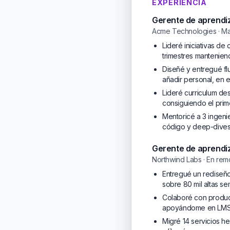
EXPERIENCIA
Gerente de aprendiz
Acme Technologies · Ma
Lideré iniciativas d
trimestres mantenien
Diseñé y entregué fl
añadir personal, en 
Lideré curriculum d
consiguiendo el prim
Mentoricé a 3 ingeni
código y deep-dives
Gerente de aprendiz
Northwind Labs · En rem
Entregué un rediseño
sobre 80 mil altas se
Colaboré con producto
apoyándome en LMS ad
Migré 14 servicios h