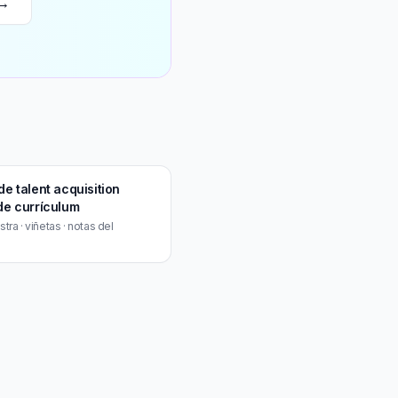
 →
e talent acquisition
de currículum
ra · viñetas · notas del