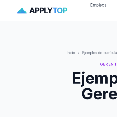
Empleos
APPLY
TOP
Inicio
›
Ejemplos de currícul
GERENT
Ejemp
Gere