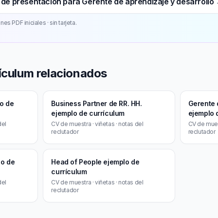
 de presentación para Gerente de aprendizaje y desarrollo
es PDF iniciales · sin tarjeta.
ículum relacionados
lo de
Business Partner de RR. HH.
Gerente d
ejemplo de currículum
ejemplo 
del
CV de muestra · viñetas · notas del
CV de muest
reclutador
reclutador
lo de
Head of People ejemplo de
currículum
del
CV de muestra · viñetas · notas del
reclutador