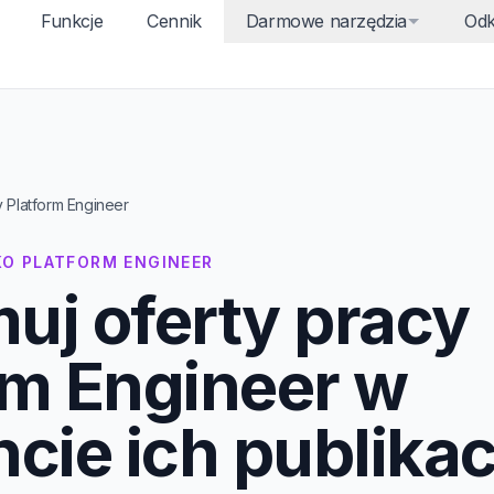
Funkcje
Cennik
Darmowe narzędzia
Odk
y Platform Engineer
KO PLATFORM ENGINEER
uj oferty pracy
rm Engineer w
ie ich publikacj