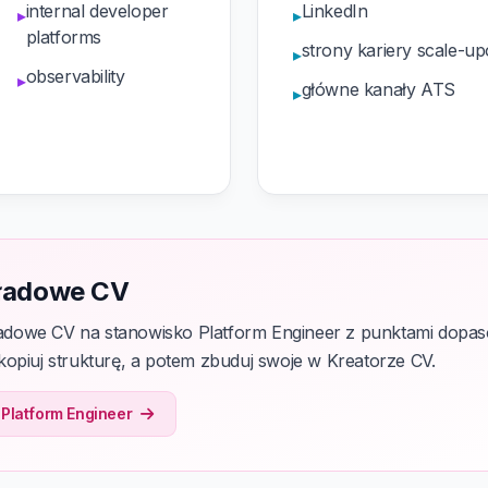
internal developer
LinkedIn
▸
▸
platforms
strony kariery scale-u
▸
observability
▸
główne kanały ATS
▸
ładowe CV
owe CV na stanowisko Platform Engineer z punktami dopaso
opiuj strukturę, a potem zbuduj swoje w Kreatorze CV.
 Platform Engineer