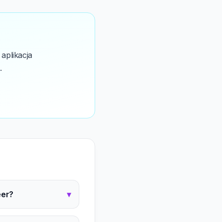
aplikacja
.
eer?
▾