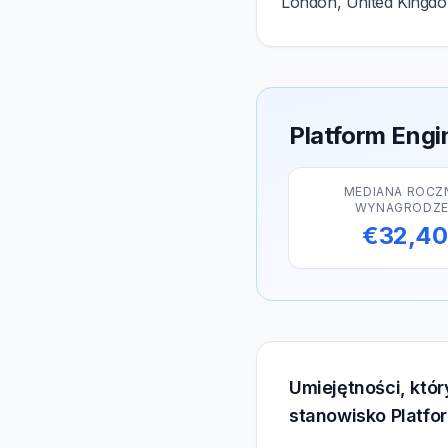
London, United Kingd
Platform Engi
MEDIANA ROCZ
WYNAGRODZE
€32,4
Umiejętności, któ
stanowisko Platfo