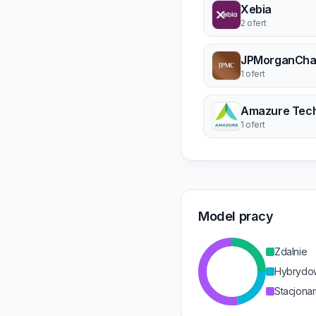
Xebia
2 ofert
JPMorganCha
1 ofert
1 ofert
Model pracy
Zdalnie
Hybrydo
Stacjonar