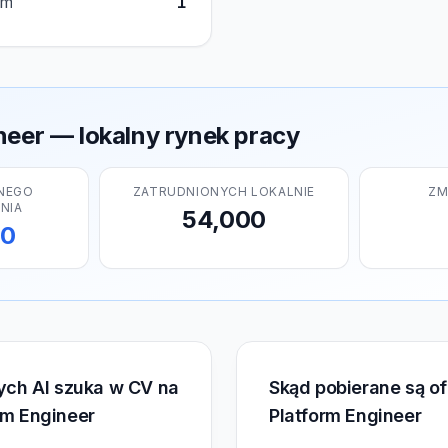
om
1
neer — lokalny rynek pracy
NEGO
ZATRUDNIONYCH LOKALNIE
ZM
NIA
54,000
00
rych AI szuka w CV na
Skąd pobierane są of
rm Engineer
Platform Engineer