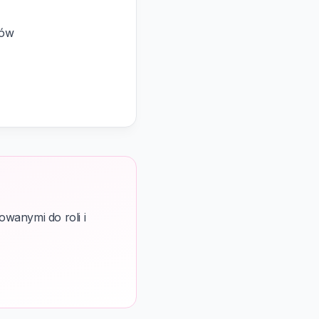
pów
wanymi do roli i