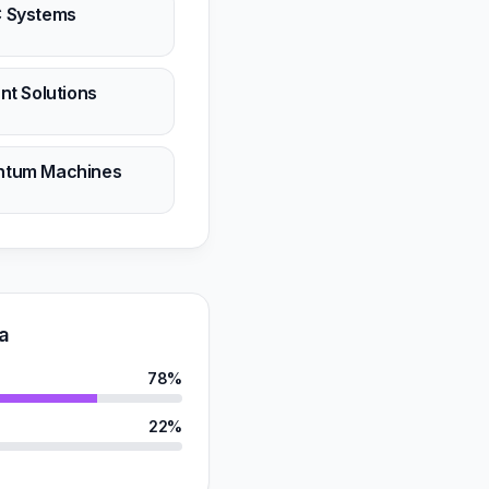
 Systems
ant Solutions
ntum Machines
a
78%
22%