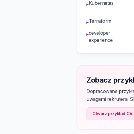
Kubernetes
▸
Terraform
▸
developer
▸
experience
Zobacz przyk
Dopracowane przykład
uwagami rekrutera. Sk
Otwórz przykład CV: