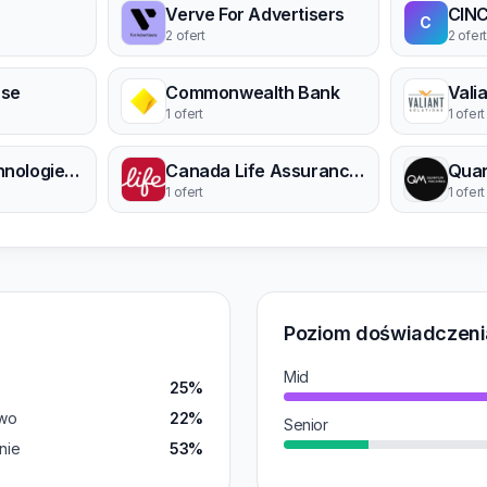
Verve For Advertisers
CINC
C
2 ofert
2 ofert
se
Commonwealth Bank
Vali
1 ofert
1 ofert
Amazure Technologies Pvt Ltd
Canada Life Assurance Europe plc
Qua
1 ofert
1 ofert
Poziom doświadczeni
Mid
25%
wo
22%
Senior
nie
53%