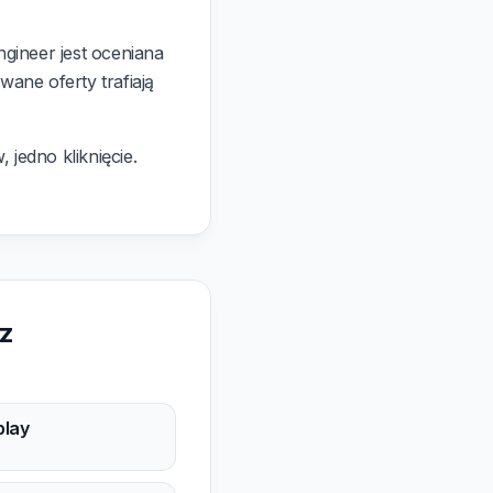
gineer jest oceniana
ne oferty trafiają
 jedno kliknięcie.
az
play