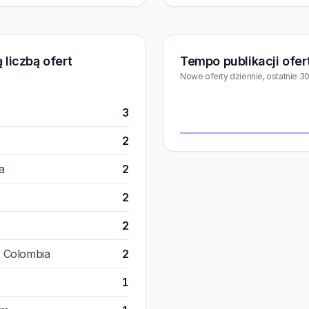
 liczbą ofert
Tempo publikacji ofer
Nowe oferty dziennie, ostatnie 30
3
2
a
2
2
2
t, Colombia
2
1