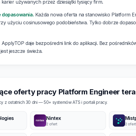
 karier używanych przez dziesiątki tysięcy firm.
e dopasowania.
Każda nowa oferta na stanowisko Platform En
y użyciu cosinusowego podobieństwa. Tylko dobrze dopasowa
.
ApplyTOP daje bezpośredni link do aplikacji. Bez pośredników,
 jest jeszcze świeża.
jące oferty pracy Platform Engineer ter
y z ostatnich 30 dni — 50+ systemów ATS i portali pracy.
logies
Nintex
Mist
2 ofert
2 ofert