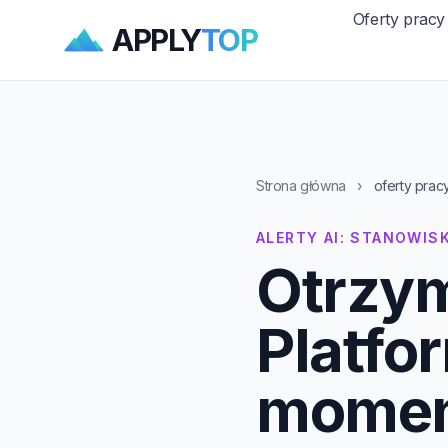
Oferty pracy
APPLY
TOP
Strona główna
›
oferty prac
ALERTY AI: STANOWIS
Otrzym
Platfo
momenc