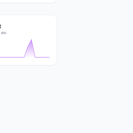
t
 dni