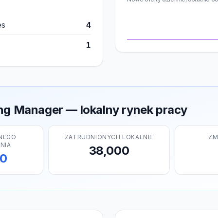
es
4
1
ng Manager — lokalny rynek pracy
NEGO
ZATRUDNIONYCH LOKALNIE
ZM
NIA
38,000
00