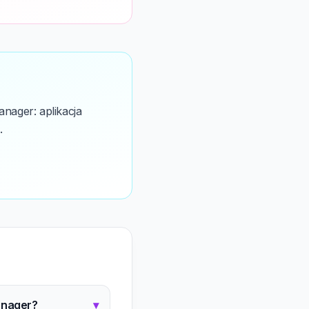
nager: aplikacja
.
Manager?
▾