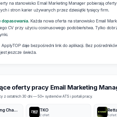
erty na stanowisko Email Marketing Manager pobierają ofert
ch i stron karier używanych przez dziesiątki tysięcy firm.
e dopasowania.
Każda nowa oferta na stanowisko Email Marke
ego CV przy użyciu cosinusowego podobieństwa. Tylko dobr
ynki.
.
ApplyTOP daje bezpośredni link do aplikacji. Bez pośredników,
 jest jeszcze świeża.
jące oferty pracy Email Marketing Mana
y z ostatnich 30 dni — 50+ systemów ATS i portali pracy.
Ultimate Fighting Championship
TKO
2 ofert
1 ofert