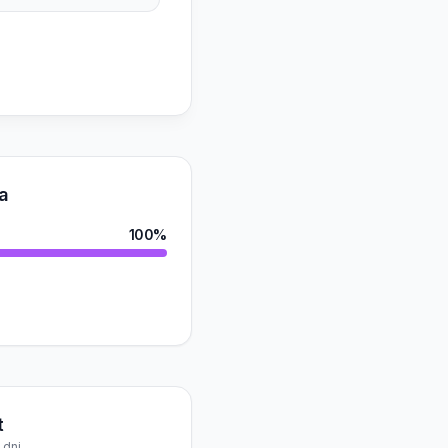
a
100%
t
 dni