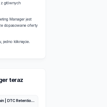
y z głównych
ting Manager jest
ze dopasowane oferty
 jedno kliknięcie.
ger teraz
Rettain | DTC Retention Marketing