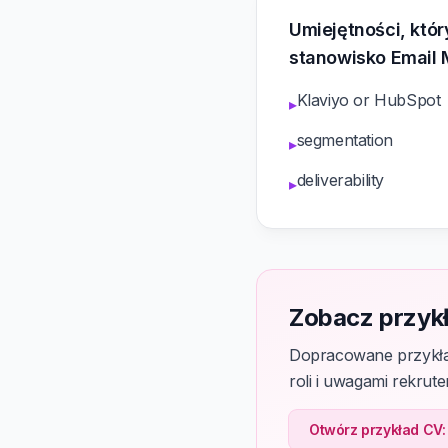
Umiejętności, któ
stanowisko Email
Klaviyo or HubSpot
▸
segmentation
▸
deliverability
▸
Zobacz przyk
Dopracowane przykła
roli i uwagami rekrut
Otwórz przykład CV: