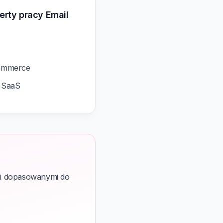
erty pracy Email
commerce
B SaaS
mi dopasowanymi do