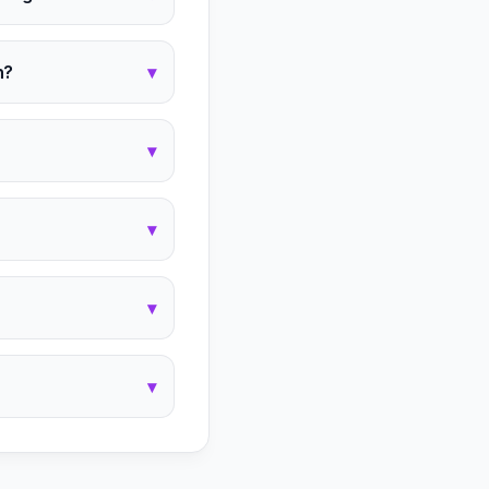
h?
▾
▾
▾
▾
▾