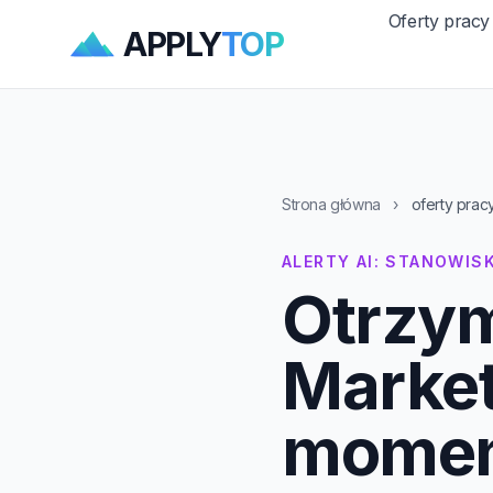
Oferty pracy
APPLY
TOP
Strona główna
›
oferty prac
ALERTY AI: STANOWIS
Otrzym
Marke
momenc