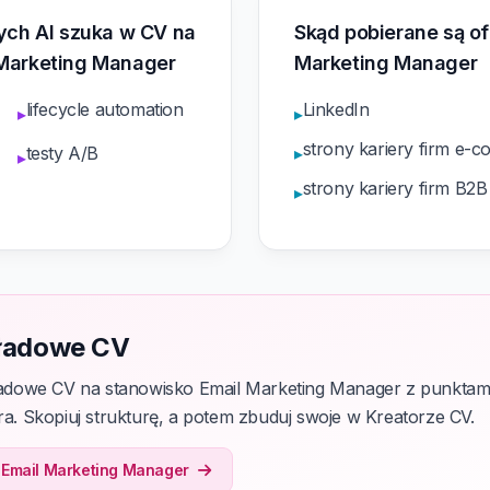
rych AI szuka w CV na
Skąd pobierane są of
 Marketing Manager
Marketing Manager
lifecycle automation
LinkedIn
▸
▸
strony kariery firm e-
testy A/B
▸
▸
strony kariery firm B2
▸
ładowe CV
dowe CV na stanowisko Email Marketing Manager z punkta
era. Skopiuj strukturę, a potem zbuduj swoje w Kreatorze CV.
 Email Marketing Manager