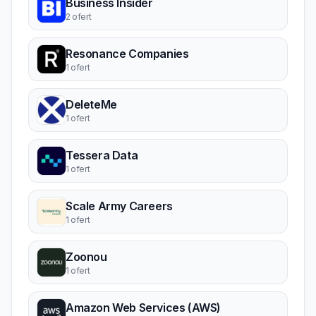
Business Insider
2 ofert
Resonance Companies
1 ofert
DeleteMe
1 ofert
Tessera Data
1 ofert
Scale Army Careers
1 ofert
Zoonou
1 ofert
Amazon Web Services (AWS)