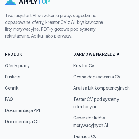
APPLY
TOP
Twój asystent AI w szukaniu pracy: cogodzinne
dopasowane oferty, kreator CV z AI, błyskawiczne
listy motywacyjne, PDF-y gotowe pod systemy
rekrutacyjne. Aplikuj jako pierwszy.
PRODUKT
DARMOWE NARZĘDZIA
Oferty pracy
Kreator CV
Funkcje
Ocena dopasowania CV
Cennik
Analiza luk kompetencyjnych
FAQ
Tester CV pod systemy
rekrutacyjne
Dokumentacja API
Generator listów
Dokumentacja CLI
motywacyjnych AI
Tłumacz CV