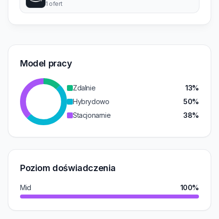
1 ofert
Model pracy
Zdalnie
13%
Hybrydowo
50%
Stacjonarnie
38%
Poziom doświadczenia
Mid
100%