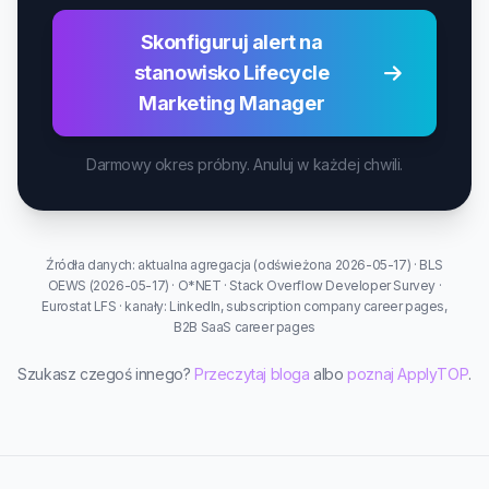
Skonfiguruj alert na
stanowisko Lifecycle
Marketing Manager
Darmowy okres próbny. Anuluj w każdej chwili.
Źródła danych: aktualna agregacja (odświeżona 2026-05-17) · BLS
OEWS (2026-05-17) · O*NET · Stack Overflow Developer Survey ·
Eurostat LFS · kanały: LinkedIn, subscription company career pages,
B2B SaaS career pages
Szukasz czegoś innego?
Przeczytaj bloga
albo
poznaj ApplyTOP
.