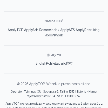
NASZA SIEĆ
·
·
·
·
·
ApplyTOP
ApplyAds
RemoteIndex
ApplyATS
ApplyRecruiting
JobsNWork
JĘZYK
English
Polski
Español
हिन्दी
© 2026 ApplyTOP. Wszelkie prawa zastrzeżone.
Operator: Taimingu OÜ · Sepapaja 6, Tallinn 15551, Estonia · Numer
rejestrowy: 14297104 · VAT: EE101989745
ApplyTOP nie jest powiązany, wspierany ani związany w żaden sposób z