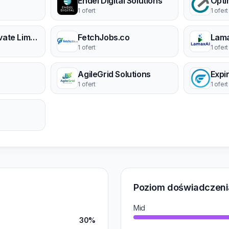
Endel Digital Solutions
Opt
1 ofert
1 ofert
Softnoesis Private Limited
FetchJobs.co
Lama
1 ofert
1 ofert
AgileGrid Solutions
1 ofert
1 ofert
Poziom doświadczeni
Mid
30%