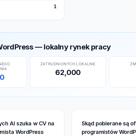
1
ordPress — lokalny rynek pracy
NEGO
ZATRUDNIONYCH LOKALNIE
ZM
NIA
62,000
00
rych AI szuka w CV na
Skąd pobierane są of
amista WordPress
programistów WordP