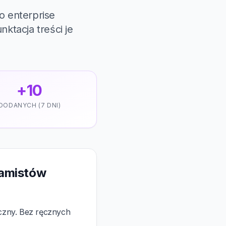
 enterprise
tacja treści je
+10
DODANYCH (7 DNI)
ramistów
yczny. Bez ręcznych