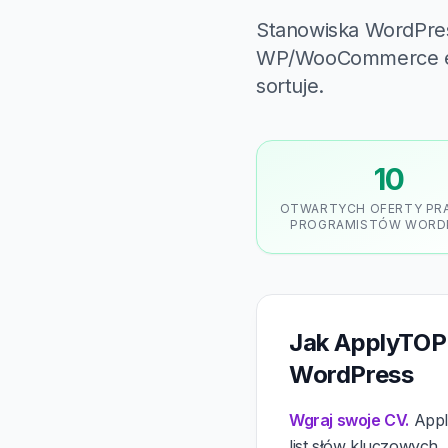
Stanowiska WordPres
WP/WooCommerce engi
sortuje.
10
OTWARTYCH OFERTY PR
PROGRAMISTÓW WORD
Jak ApplyTOP
WordPress
Wgraj swoje CV.
Apply
list słów kluczowych.