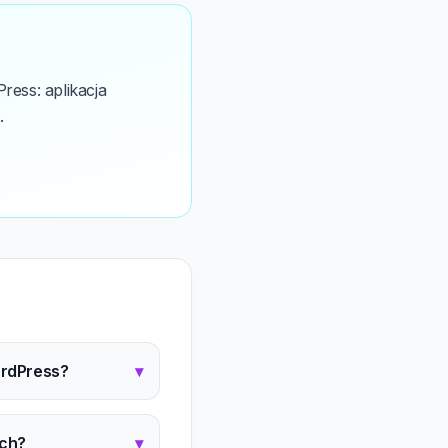
ess: aplikacja
.
WordPress?
▾
ych?
▾