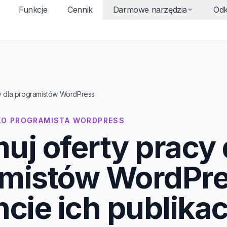
Funkcje
Cennik
Darmowe narzędzia
Odk
y dla programistów WordPress
SKO PROGRAMISTA WORDPRESS
uj oferty pracy 
amistów WordPr
ie ich publikacj