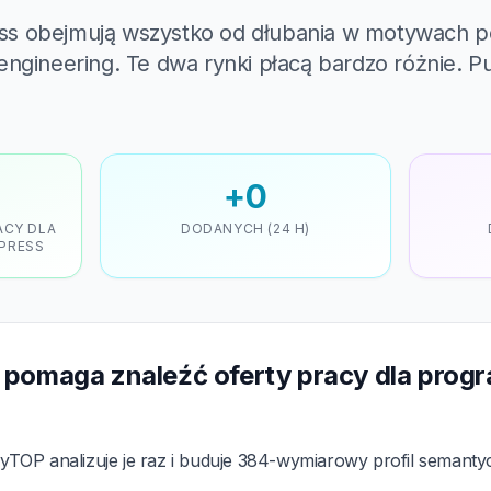
s obejmują wszystko od dłubania w motywach po
neering. Te dwa rynki płacą bardzo różnie. Punk
+0
ACY DLA
DODANYCH (24 H)
PRESS
 pomaga znaleźć oferty pracy dla prog
TOP analizuje je raz i buduje 384-wymiarowy profil semant