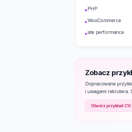
PHP
▸
WooCommerce
▸
site performance
▸
Zobacz przyk
Dopracowane przykła
i uwagami rekrutera. 
Otwórz przykład CV: