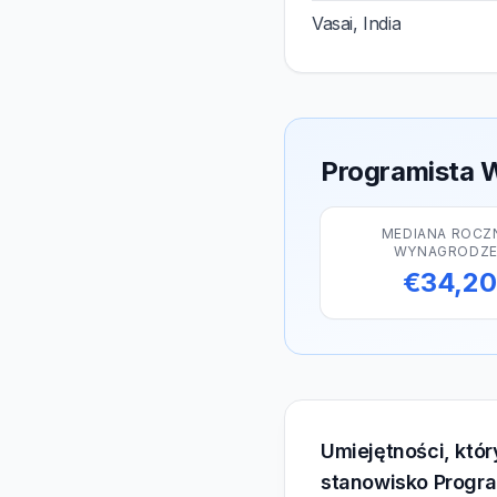
Vasai, India
Programista W
MEDIANA ROCZ
WYNAGRODZE
€34,2
Umiejętności, któ
stanowisko Progr