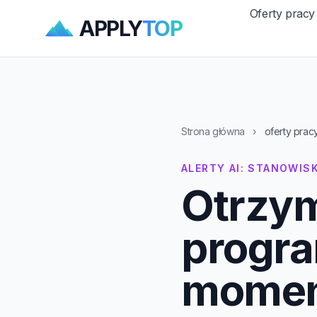
Oferty pracy
APPLY
TOP
Strona główna
›
oferty prac
ALERTY AI: STANOWI
Otrzym
progr
momenc