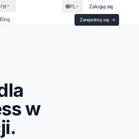
ryj
PL
Zaloguj się
Blog
Zarejestruj się
dla
ess w
i.