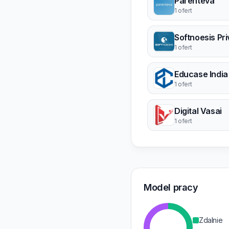
Parenteva
1 ofert
1 ofert
Educase India
1 ofert
Digital Vasai
1 ofert
Model pracy
Zdalnie