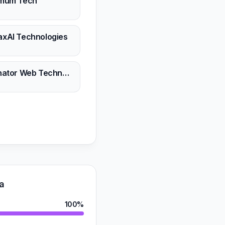
imum Tech
xAI Technologies
Expinator Web Technology (P) Ltd.
a
100%