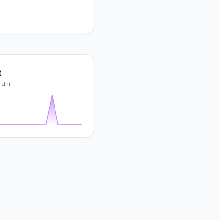
t
 dni