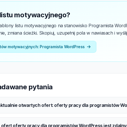
 listu motywacyjnego?
blony listu motywacyjnego na stanowisko Programista WordPr
e, zmiana ścieżki. Skopiuj, uzupełnij pola w nawiasach i wyślij
stów motywacyjnych: Programista WordPress
zadawane pytania
t aktualnie otwartych ofert: oferty pracy dla programistów 
e ofert oferty pracy dla programistów WordPress jest zdaln