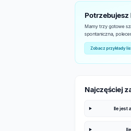
Potrzebujesz
Mamy trzy gotowe sza
spontaniczna, poleceni
Zobacz przykłady li
Najczęściej 
Ile jes
Il