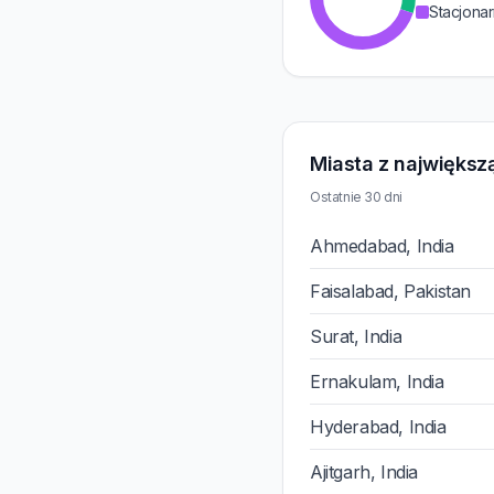
Stacjonar
Miasta z największą
Ostatnie 30 dni
Ahmedabad, India
Faisalabad, Pakistan
Surat, India
Ernakulam, India
Hyderabad, India
Ajitgarh, India