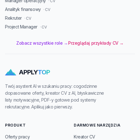
Manager operacyjny
· CV
Analityk finansowy
· CV
Rekruter
· CV
Project Manager
· CV
Zobacz wszystkie role →
Przeglądaj przykłady CV →
APPLY
TOP
Twój asystent AI w szukaniu pracy: cogodzinne
dopasowane oferty, kreator CV z AI, błyskawiczne
listy motywacyjne, PDF-y gotowe pod systemy
rekrutacyjne. Aplikuj jako pierwszy.
PRODUKT
DARMOWE NARZĘDZIA
Oferty pracy
Kreator CV