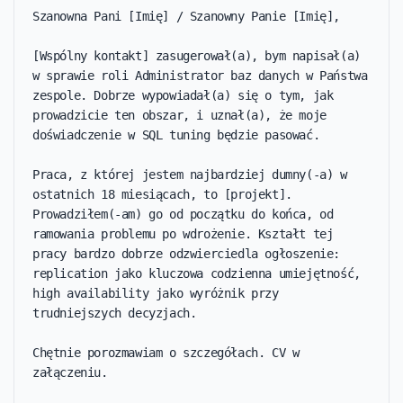
Szanowna Pani [Imię] / Szanowny Panie [Imię],

[Wspólny kontakt] zasugerował(a), bym napisał(a) 
w sprawie roli Administrator baz danych w Państwa 
zespole. Dobrze wypowiadał(a) się o tym, jak 
prowadzicie ten obszar, i uznał(a), że moje 
doświadczenie w SQL tuning będzie pasować.

Praca, z której jestem najbardziej dumny(-a) w 
ostatnich 18 miesiącach, to [projekt]. 
Prowadziłem(-am) go od początku do końca, od 
ramowania problemu po wdrożenie. Kształt tej 
pracy bardzo dobrze odzwierciedla ogłoszenie: 
replication jako kluczowa codzienna umiejętność, 
high availability jako wyróżnik przy 
trudniejszych decyzjach.

Chętnie porozmawiam o szczegółach. CV w 
załączeniu.
