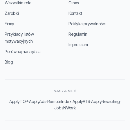
Wszystkie role
O nas
Zarobki
Kontakt
Firmy
Polityka prywatności
Przykłady listów
Regulamin
motywacyjnych
Impressum
Porównaj narzędzia
Blog
NASZA SIEĆ
·
·
·
·
·
ApplyTOP
ApplyAds
RemoteIndex
ApplyATS
ApplyRecruiting
JobsNWork