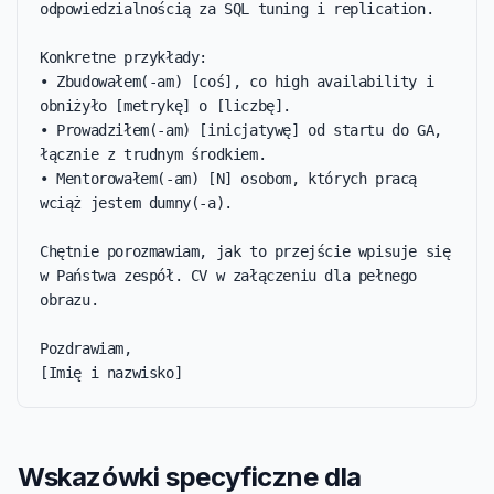
odpowiedzialnością za SQL tuning i replication.

Konkretne przykłady:

• Zbudowałem(-am) [coś], co high availability i 
obniżyło [metrykę] o [liczbę].

• Prowadziłem(-am) [inicjatywę] od startu do GA, 
łącznie z trudnym środkiem.

• Mentorowałem(-am) [N] osobom, których pracą 
wciąż jestem dumny(-a).

Chętnie porozmawiam, jak to przejście wpisuje się 
w Państwa zespół. CV w załączeniu dla pełnego 
obrazu.

Pozdrawiam,

[Imię i nazwisko]
Wskazówki specyficzne dla