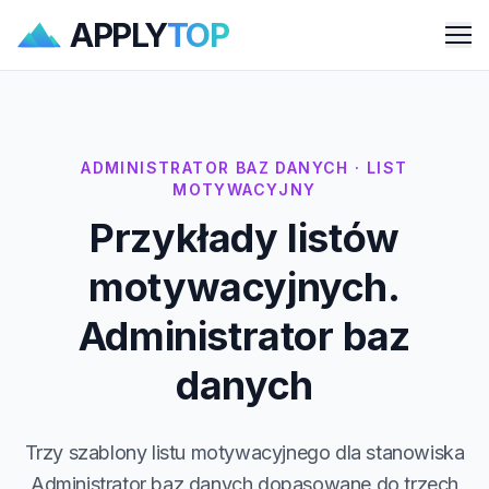
APPLY
TOP
Me
ADMINISTRATOR BAZ DANYCH · LIST
MOTYWACYJNY
Przykłady listów
motywacyjnych.
Administrator baz
danych
Trzy szablony listu motywacyjnego dla stanowiska
Administrator baz danych dopasowane do trzech