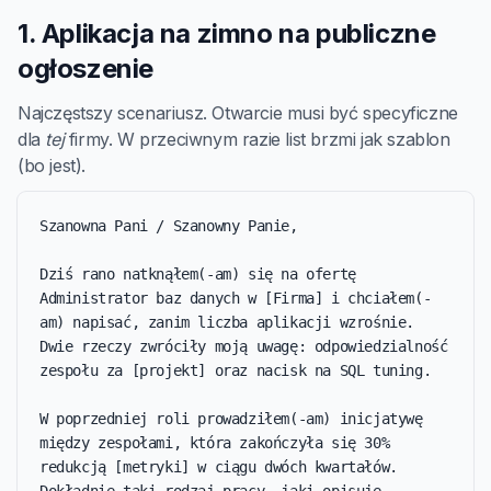
1. Aplikacja na zimno na publiczne
ogłoszenie
Najczęstszy scenariusz. Otwarcie musi być specyficzne
dla
tej
firmy. W przeciwnym razie list brzmi jak szablon
(bo jest).
Szanowna Pani / Szanowny Panie,

Dziś rano natknąłem(-am) się na ofertę 
Administrator baz danych w [Firma] i chciałem(-
am) napisać, zanim liczba aplikacji wzrośnie. 
Dwie rzeczy zwróciły moją uwagę: odpowiedzialność 
zespołu za [projekt] oraz nacisk na SQL tuning.

W poprzedniej roli prowadziłem(-am) inicjatywę 
między zespołami, która zakończyła się 30% 
redukcją [metryki] w ciągu dwóch kwartałów. 