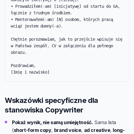
• Prowadziłem(-am) [inicjatywę] od startu do GA, 
łącznie z trudnym środkiem.

• Mentorowałem(-am) [N] osobom, których pracą 
wciąż jestem dumny(-a).

Chętnie porozmawiam, jak to przejście wpisuje się 
w Państwa zespół. CV w załączeniu dla pełnego 
obrazu.

Pozdrawiam,

[Imię i nazwisko]
Wskazówki specyficzne dla
stanowiska Copywriter
Pokaż wynik, nie samą umiejętność.
Sama lista
(
short-form copy
,
brand voice
,
ad creative
,
long-