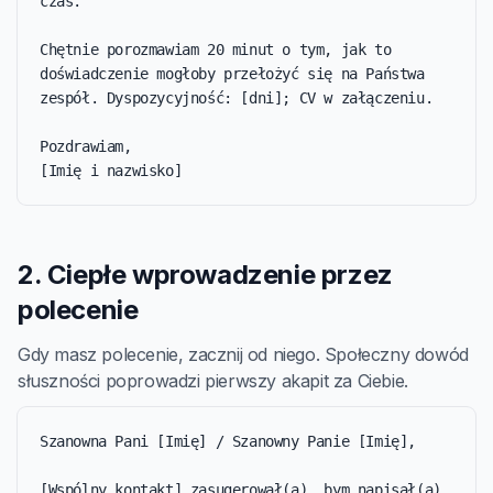
czas.

Chętnie porozmawiam 20 minut o tym, jak to 
doświadczenie mogłoby przełożyć się na Państwa 
zespół. Dyspozycyjność: [dni]; CV w załączeniu.

Pozdrawiam,

[Imię i nazwisko]
2. Ciepłe wprowadzenie przez
polecenie
Gdy masz polecenie, zacznij od niego. Społeczny dowód
słuszności poprowadzi pierwszy akapit za Ciebie.
Szanowna Pani [Imię] / Szanowny Panie [Imię],

[Wspólny kontakt] zasugerował(a), bym napisał(a) 