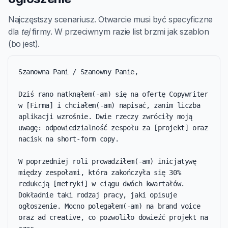
Najczęstszy scenariusz. Otwarcie musi być specyficzne
dla
tej
firmy. W przeciwnym razie list brzmi jak szablon
(bo jest).
Szanowna Pani / Szanowny Panie,

Dziś rano natknąłem(-am) się na ofertę Copywriter 
w [Firma] i chciałem(-am) napisać, zanim liczba 
aplikacji wzrośnie. Dwie rzeczy zwróciły moją 
uwagę: odpowiedzialność zespołu za [projekt] oraz 
nacisk na short-form copy.

W poprzedniej roli prowadziłem(-am) inicjatywę 
między zespołami, która zakończyła się 30% 
redukcją [metryki] w ciągu dwóch kwartałów. 
Dokładnie taki rodzaj pracy, jaki opisuje 
ogłoszenie. Mocno polegałem(-am) na brand voice 
oraz ad creative, co pozwoliło dowieźć projekt na 