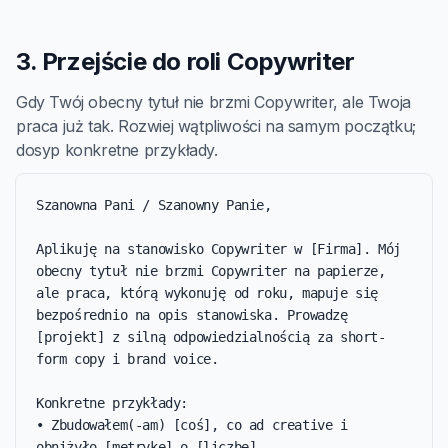
3. Przejście do roli Copywriter
Gdy Twój obecny tytuł nie brzmi Copywriter, ale Twoja
praca już tak. Rozwiej wątpliwości na samym początku;
dosyp konkretne przykłady.
Szanowna Pani / Szanowny Panie,

Aplikuję na stanowisko Copywriter w [Firma]. Mój 
obecny tytuł nie brzmi Copywriter na papierze, 
ale praca, którą wykonuję od roku, mapuje się 
bezpośrednio na opis stanowiska. Prowadzę 
[projekt] z silną odpowiedzialnością za short-
form copy i brand voice.

Konkretne przykłady:

• Zbudowałem(-am) [coś], co ad creative i 
obniżyło [metrykę] o [liczbę].
