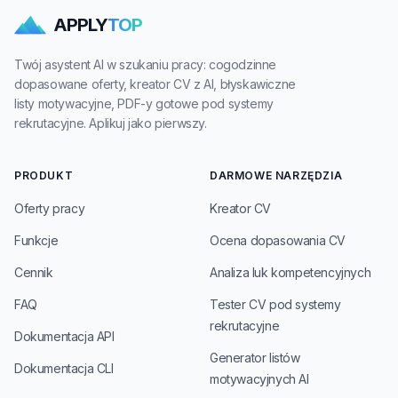
APPLY
TOP
Twój asystent AI w szukaniu pracy: cogodzinne
dopasowane oferty, kreator CV z AI, błyskawiczne
listy motywacyjne, PDF-y gotowe pod systemy
rekrutacyjne. Aplikuj jako pierwszy.
PRODUKT
DARMOWE NARZĘDZIA
Oferty pracy
Kreator CV
Funkcje
Ocena dopasowania CV
Cennik
Analiza luk kompetencyjnych
FAQ
Tester CV pod systemy
rekrutacyjne
Dokumentacja API
Generator listów
Dokumentacja CLI
motywacyjnych AI