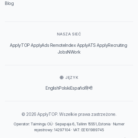
Blog
NASZA SIEĆ
·
·
·
·
·
ApplyTOP
ApplyAds
RemoteIndex
ApplyATS
ApplyRecruiting
JobsNWork
JĘZYK
English
Polski
Español
हिन्दी
© 2026 ApplyTOP. Wszelkie prawa zastrzeżone.
Operator: Taimingu OÜ · Sepapaja 6, Tallinn 15551, Estonia · Numer
rejestrowy: 14297104 · VAT: EE101989745