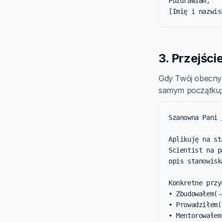
Pozdrawiam,

[Imię i nazwis
3. Przejście
Gdy Twój obecny t
samym początku; 
Szanowna Pani 
Aplikuję na st
Scientist na p
opis stanowisk
Konkretne przy
• Zbudowałem(-
• Prowadziłem(
• Mentorowałem