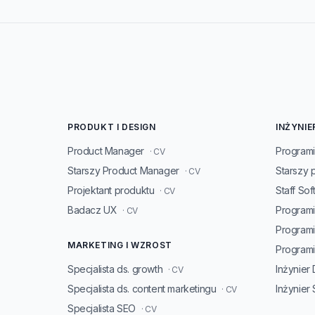
PRODUKT I DESIGN
INŻYNIE
Product Manager
Programi
· CV
Starszy Product Manager
Starszy 
· CV
Projektant produktu
Staff So
· CV
Badacz UX
Programi
· CV
Program
MARKETING I WZROST
Programis
Specjalista ds. growth
Inżynier
· CV
Specjalista ds. content marketingu
Inżynier
· CV
Specjalista SEO
· CV