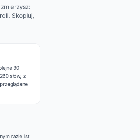
 zmierzysz:
oli. Skopiuj,
olejne 30
 280 słów, z
 przeglądane
ym razie list