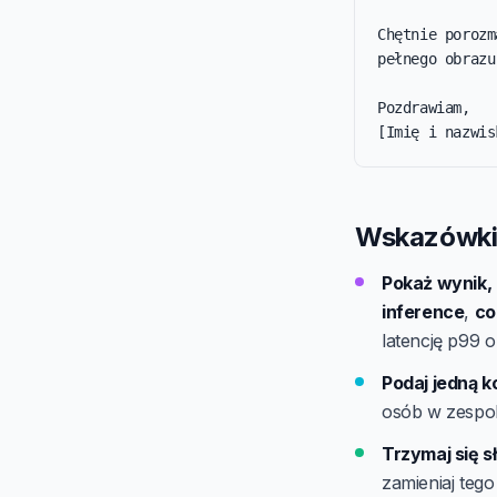
Chętnie porozm
pełnego obrazu.
Pozdrawiam,

[Imię i nazwis
Wskazówki 
Pokaż wynik, 
inference
,
co
latencję p99 
Podaj jedną k
osób w zespol
Trzymaj się s
zamieniaj tego