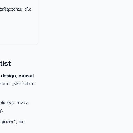
załączeniu dla 
tist
 design
,
causal
atem: „skróciłem
liczyć: liczba
y.
gineer", nie