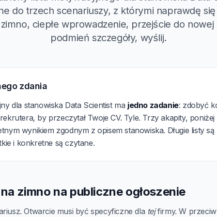
 do trzech scenariuszy, z którymi naprawdę się
 zimno, ciepłe wprowadzenie, przejście do nowej r
podmień szczegóły, wyślij.
nego zdania
jny dla stanowiska Data Scientist ma
jedno zadanie
: zdobyć k
ekrutera, by przeczytał Twoje CV. Tyle. Trzy akapity, poniżej
tnym wynikiem zgodnym z opisem stanowiska. Długie listy są
tkie i konkretne są czytane.
a na zimno na publiczne ogłoszenie
ariusz. Otwarcie musi być specyficzne dla
tej
firmy. W przeciwn