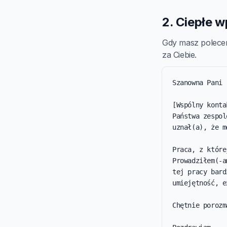
2. Ciepłe 
Gdy masz polecen
za Ciebie.
Szanowna Pani 
[Wspólny konta
Państwa zespol
uznał(a), że m
Praca, z które
Prowadziłem(-a
tej pracy bard
umiejętność, e
Chętnie porozm