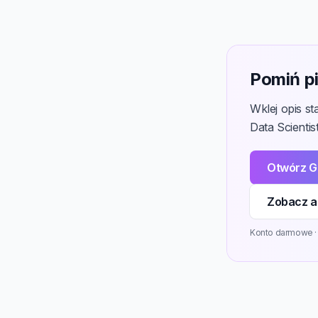
Pomiń pi
Wklej opis s
Data Scientis
Otwórz G
Zobacz ak
Konto darmowe · 3