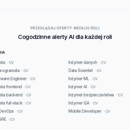
PRZEGLĄDAJ OFERTY WEDŁUG ROLI
Cogodzinne alerty AI dla każdej roli
RIA
sta
Inżynier danych
· CV
· CV
programista
Data Scientist
· CV
· CV
ftware Engineer
Inżynier ML
· CV
· CV
sta frontend
Inżynier AI
· CV
· CV
ista backend
Inżynier bezpieczeństwa
· CV
· CV
ta full-stack
Inżynier QA
· CV
· CV
 DevOps
Mobile Developer
· CV
· CV
 SRE
· CV