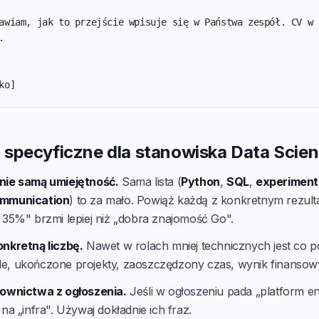
awiam, jak to przejście wpisuje się w Państwa zespół. CV w 


ko]
specyficzne dla stanowiska Data Scien
nie samą umiejętność.
Sama lista (
Python
,
SQL
,
experiment
mmunication
) to za mało. Powiąż każdą z konkretnym rezult
o 35%" brzmi lepiej niż „dobra znajomość Go".
onkretną liczbę.
Nawet w rolach mniej technicznych jest co po
e, ukończone projekty, zaoszczędzony czas, wynik finansow
łownictwa z ogłoszenia.
Jeśli w ogłoszeniu pada „platform en
 na „infra". Używaj dokładnie ich fraz.