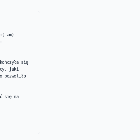
(-am) 
 
ończyła się 
y, jaki 
 pozwoliło 
 się na 