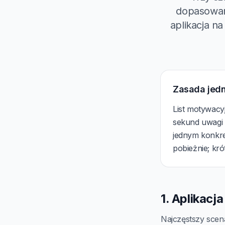
dopasowane
aplikacja na
Zasada jed
List motywacy
sekund uwagi r
jednym konkre
pobieżnie; kró
1. Aplikacj
Najczęstszy scen