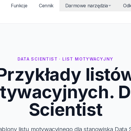
Funkcje
Cennik
Darmowe narzędzia
Odk
DATA SCIENTIST · LIST MOTYWACYJNY
Przykłady listó
tywacyjnych. D
Scientist
ablony listu motywacyjnego dla stanowiska Data S