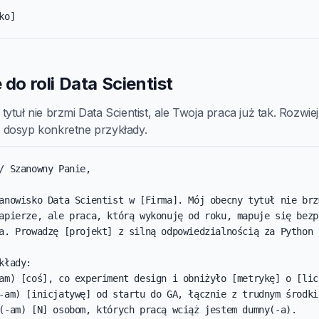
ko]
 do roli Data Scientist
ytuł nie brzmi Data Scientist, ale Twoja praca już tak. Rozwie
dosyp konkretne przykłady.
/ Szanowny Panie,

anowisko Data Scientist w [Firma]. Mój obecny tytuł nie brzm
apierze, ale praca, którą wykonuję od roku, mapuje się bezpo
a. Prowadzę [projekt] z silną odpowiedzialnością za Python i
kłady:

am) [coś], co experiment design i obniżyło [metrykę] o [licz
-am) [inicjatywę] od startu do GA, łącznie z trudnym środkie
(-am) [N] osobom, których pracą wciąż jestem dumny(-a).
