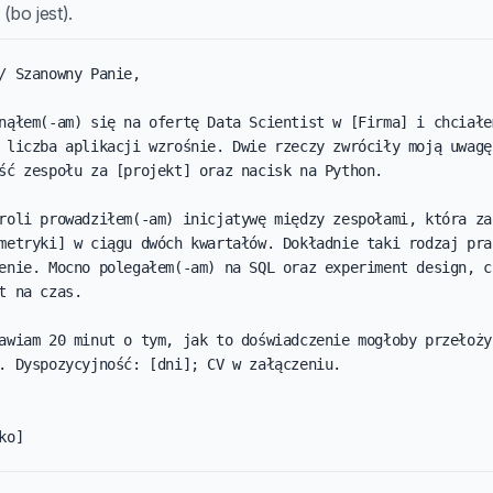
(bo jest).
/ Szanowny Panie,

nąłem(-am) się na ofertę Data Scientist w [Firma] i chciałem
 liczba aplikacji wzrośnie. Dwie rzeczy zwróciły moją uwagę:
ść zespołu za [projekt] oraz nacisk na Python.

roli prowadziłem(-am) inicjatywę między zespołami, która zak
metryki] w ciągu dwóch kwartałów. Dokładnie taki rodzaj prac
enie. Mocno polegałem(-am) na SQL oraz experiment design, co
t na czas.

awiam 20 minut o tym, jak to doświadczenie mogłoby przełożyć
. Dyspozycyjność: [dni]; CV w załączeniu.

ko]