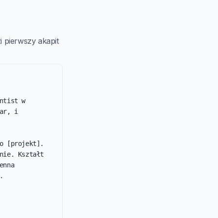
 pierwszy akapit
tist w 
r, i 
 [projekt]. 
ie. Kształt 
nna 

