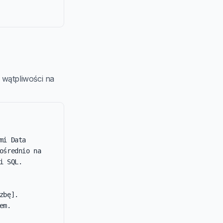
j wątpliwości na
i Data 
średnio na 
 SQL.

bę].

m.
