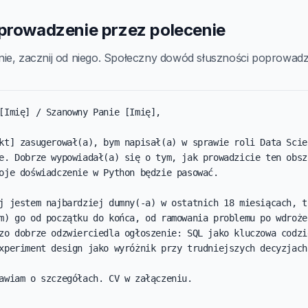
wprowadzenie przez polecenie
ie, zacznij od niego. Społeczny dowód słuszności poprowadzi
[Imię] / Szanowny Panie [Imię],

kt] zasugerował(a), bym napisał(a) w sprawie roli Data Scien
e. Dobrze wypowiadał(a) się o tym, jak prowadzicie ten obsza
oje doświadczenie w Python będzie pasować.

j jestem najbardziej dumny(-a) w ostatnich 18 miesiącach, to
m) go od początku do końca, od ramowania problemu po wdrożen
zo dobrze odzwierciedla ogłoszenie: SQL jako kluczowa codzie
xperiment design jako wyróżnik przy trudniejszych decyzjach.
awiam o szczegółach. CV w załączeniu.
