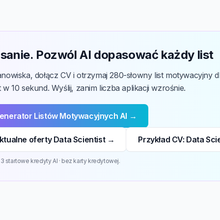
sanie. Pozwól AI dopasować każdy list
tanowiska, dołącz CV i otrzymaj 280-słowny list motywacyjny d
t w 10 sekund. Wyślij, zanim liczba aplikacji wzrośnie.
enerator Listów Motywacyjnych AI →
tualne oferty Data Scientist →
Przykład CV: Data Sci
 startowe kredyty AI · bez karty kredytowej.