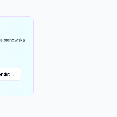
la stanowiska
entist →