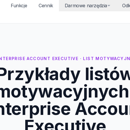
Funkcje
Cennik
Darmowe narzędzia
Odk
NTERPRISE ACCOUNT EXECUTIVE · LIST MOTYWACYJ
Przykłady listó
motywacyjnych
nterprise Accou
Executive