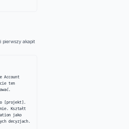
 pierwszy akapit
 Account 
ie ten 
wać.

 [projekt]. 
ie. Kształt 
tion jako 
ych decyzjach.
