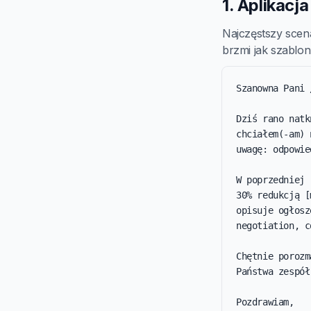
1. Aplikacj
Najczęstszy scen
brzmi jak szablon 
Szanowna Pani 
Dziś rano natk
chciałem(-am) 
uwagę: odpowie
W poprzedniej 
30% redukcją [
opisuje ogłosz
negotiation, c
Chętnie porozm
Państwa zespół
Pozdrawiam,
