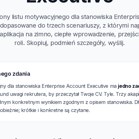
lony listu motywacyjnego dla stanowiska Enterpri
 dopasowane do trzech scenariuszy, z którymi na
 aplikacja na zimno, ciepłe wprowadzenie, przejśc
roli. Skopiuj, podmień szczegóły, wyślij.
nego zdania
jny dla stanowiska Enterprise Account Executive ma
jedno za
und uwagi rekrutera, by przeczytał Twoje CV. Tyle. Trzy akapi
ednym konkretnym wynikiem zgodnym z opisem stanowiska. Dług
bieżnie; krótkie i konkretne są czytane.