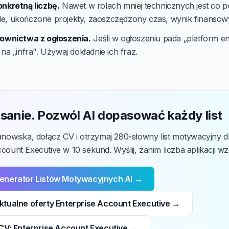
onkretną liczbę.
Nawet w rolach mniej technicznych jest co po
e, ukończone projekty, zaoszczędzony czas, wynik finansow
łownictwa z ogłoszenia.
Jeśli w ogłoszeniu pada „platform en
 na „infra". Używaj dokładnie ich fraz.
sanie. Pozwól AI dopasować każdy list
tanowiska, dołącz CV i otrzymaj 280-słowny list motywacyjny d
count Executive w 10 sekund. Wyślij, zanim liczba aplikacji wz
enerator Listów Motywacyjnych AI →
tualne oferty Enterprise Account Executive →
CV: Enterprise Account Executive →