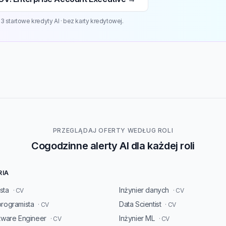
 startowe kredyty AI · bez karty kredytowej.
PRZEGLĄDAJ OFERTY WEDŁUG ROLI
Cogodzinne alerty AI dla każdej roli
RIA
sta
Inżynier danych
· CV
· CV
programista
Data Scientist
· CV
· CV
ftware Engineer
Inżynier ML
· CV
· CV