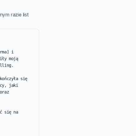
ym razie list
ma] i 
ły moją 
ling.

ończyła się 
y, jaki 
raz 
 się na 