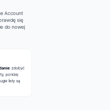
se Account
prawdę się
ie do nowej
danie
: zdobyć
ty, poniżej
ie listy są