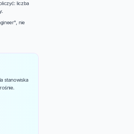
liczyć: liczba
y.
gineer", nie
la stanowiska
rośnie.