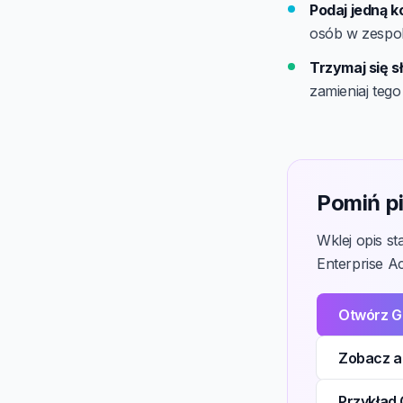
Podaj jedną k
osób w zespol
Trzymaj się s
zamieniaj tego
Pomiń pi
Wklej opis s
Enterprise Ac
Otwórz G
Zobacz ak
Przykład 