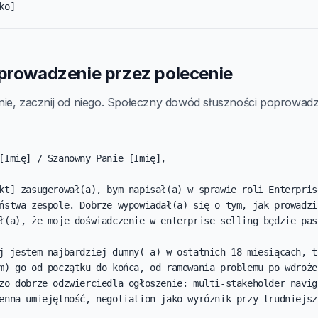
ko]
wprowadzenie przez polecenie
ie, zacznij od niego. Społeczny dowód słuszności poprowadzi
[Imię] / Szanowny Panie [Imię],

kt] zasugerował(a), bym napisał(a) w sprawie roli Enterprise
ństwa zespole. Dobrze wypowiadał(a) się o tym, jak prowadzic
ł(a), że moje doświadczenie w enterprise selling będzie paso
j jestem najbardziej dumny(-a) w ostatnich 18 miesiącach, to
m) go od początku do końca, od ramowania problemu po wdrożen
zo dobrze odzwierciedla ogłoszenie: multi-stakeholder naviga
enna umiejętność, negotiation jako wyróżnik przy trudniejsz