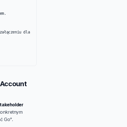
m.

załączeniu dla 
 Account
stakeholder
 konkretnym
ść Go".