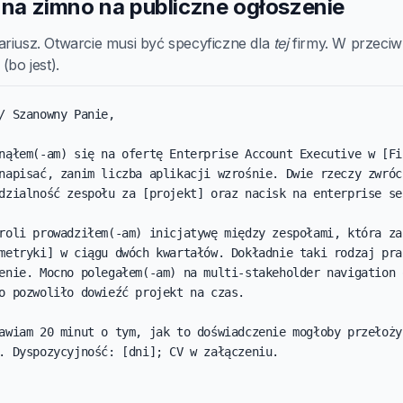
a na zimno na publiczne ogłoszenie
ariusz. Otwarcie musi być specyficzne dla
tej
firmy. W przeciwn
(bo jest).
/ Szanowny Panie,

nąłem(-am) się na ofertę Enterprise Account Executive w [Fir
napisać, zanim liczba aplikacji wzrośnie. Dwie rzeczy zwróci
dzialność zespołu za [projekt] oraz nacisk na enterprise sel
roli prowadziłem(-am) inicjatywę między zespołami, która zak
metryki] w ciągu dwóch kwartałów. Dokładnie taki rodzaj prac
enie. Mocno polegałem(-am) na multi-stakeholder navigation o
o pozwoliło dowieźć projekt na czas.

awiam 20 minut o tym, jak to doświadczenie mogłoby przełożyć
. Dyspozycyjność: [dni]; CV w załączeniu.
