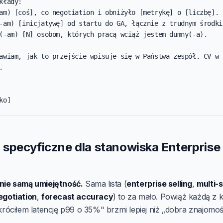
kłady:

am) [coś], co negotiation i obniżyło [metrykę] o [liczbę].

-am) [inicjatywę] od startu do GA, łącznie z trudnym środkie
(-am) [N] osobom, których pracą wciąż jestem dumny(-a).

awiam, jak to przejście wpisuje się w Państwa zespół. CV w 


ko]
specyficzne dla stanowiska Enterprise
nie samą umiejętność.
Sama lista (
enterprise selling
,
multi-
egotiation
,
forecast accuracy
) to za mało. Powiąż każdą z
króciłem latencję p99 o 35%" brzmi lepiej niż „dobra znajomo