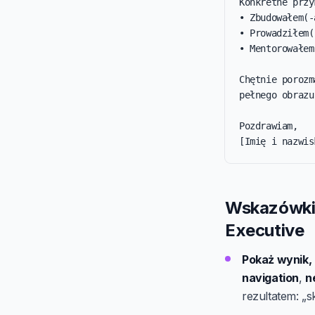
Konkretne przy
• Zbudowałem(-
• Prowadziłem(
• Mentorowałem
Chętnie porozm
pełnego obrazu.
Pozdrawiam,

[Imię i nazwis
Wskazówki 
Executive
Pokaż wynik, 
navigation
,
n
rezultatem: „s