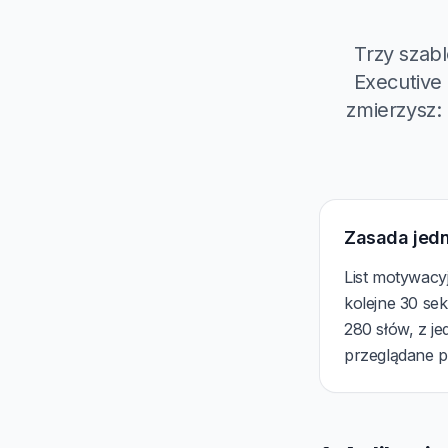
Trzy szab
Executive
zmierzysz:
Zasada jed
List motywacy
kolejne 30 sek
280 słów, z j
przeglądane po